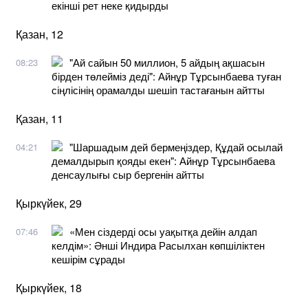
екінші рет неке қидырды
Қазан, 12
"Ай сайын 50 миллион, 5 айдың ақшасын
08:23
бірден төлейміз деді": Айнұр Тұрсынбаева туған
сіңлісінің орамалды шешіп тастағанын айтты
Қазан, 11
"Шаршадым дей бермеңіздер, Құдай осылай
04:21
демалдырып қояды екен": Айнұр Тұрсынбаева
денсаулығы сыр бергенін айтты
Қыркүйек, 29
​«Мен сіздерді осы уақытқа дейін алдап
07:46
келдім»: Әнші Индира Расылхан көпшіліктен
кешірім сұрады
Қыркүйек, 18