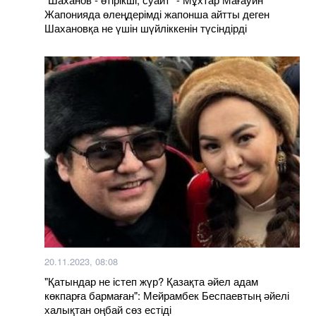
Жапонияда өлеңдерімді жапонша айтты деген
Шахановқа не үшін шүйліккенін түсіндірді
20.11.2023, 08:08
"Қатындар не істеп жүр? Қазақта әйел адам
көкпарға бармаған": Мейрамбек Беспаевтың әйелі
халықтан оңбай сөз естіді