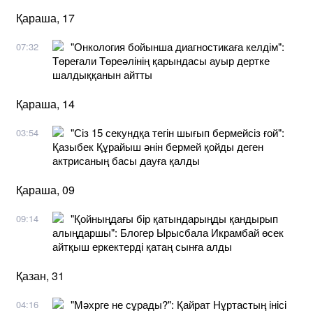
Қараша, 17
"Онкология бойынша диагностикаға келдім":
07:32
Төреғали Төреәлінің қарындасы ауыр дертке
шалдыққанын айтты
Қараша, 14
"Сіз 15 секундқа тегін шығып бермейсіз ғой":
03:54
Қазыбек Құрайыш әнін бермей қойды деген
актрисаның басы дауға қалды
Қараша, 09
"Қойныңдағы бір қатындарыңды қандырып
09:14
алыңдаршы": Блогер Ырысбала Икрамбай өсек
айтқыш еркектерді қатаң сынға алды
Қазан, 31
"Мәхрге не сұрады?": Қайрат Нұртастың інісі
04:16