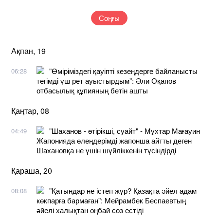
Соңғы
Ақпан, 19
"Өміріміздегі қауіпті кезеңдерге байланысты
06:28
тегімді үш рет ауыстырдым": Әли Оқапов
отбасылық құпияның бетін ашты
Қаңтар, 08
"Шаханов - өтірікші, суайт" - Мұхтар Мағауин
04:49
Жапонияда өлеңдерімді жапонша айтты деген
Шахановқа не үшін шүйліккенін түсіндірді
Қараша, 20
"Қатындар не істеп жүр? Қазақта әйел адам
08:08
көкпарға бармаған": Мейрамбек Беспаевтың
әйелі халықтан оңбай сөз естіді