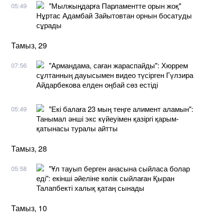
"Мылжыңдарға Парламентте орын жоқ"
05:49
Нұртас Адамбай Зайытовтан орнын босатуды
сұрады
Тамыз, 29
"Армандама, саған жараспайды": Хюррем
07:56
сұлтанның дауысымен видео түсірген Гүлзира
Айдарбекова елден оңбай сөз естіді
"Екі балаға 23 мың теңге алимент аламын":
05:49
Танымал әнші экс күйеуімен қазіргі қарым-
қатынасы туралы айтты
Тамыз, 28
"Ұл тауып берген анасына сыйласа болар
05:58
еді": екінші әйеліне көлік сыйлаған Қыран
Талапбекті халық қатаң сынады
Тамыз, 10