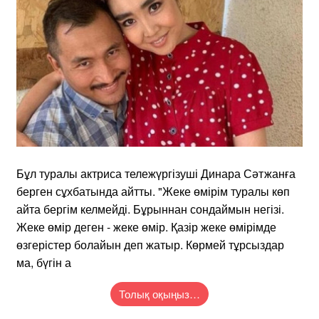
Бұл туралы актриса тележүргізуші Динара Сәтжанға
берген сұхбатында айтты. "Жеке өмірім туралы көп
айта бергім келмейді. Бұрыннан сондаймын негізі.
Жеке өмір деген - жеке өмір. Қазір жеке өмірімде
өзгерістер болайын деп жатыр. Көрмей тұрсыздар
ма, бүгін а
Толық оқыңыз…