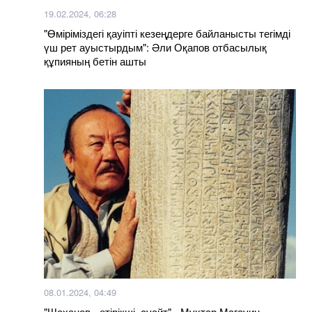
19.02.2024, 06:28
"Өміріміздегі қауіпті кезеңдерге байланысты тегімді
үш рет ауыстырдым": Әли Оқапов отбасылық
құпияның бетін ашты
08.01.2024, 04:49
"Шаханов - өтірікші, суайт" - Мұхтар Мағауин