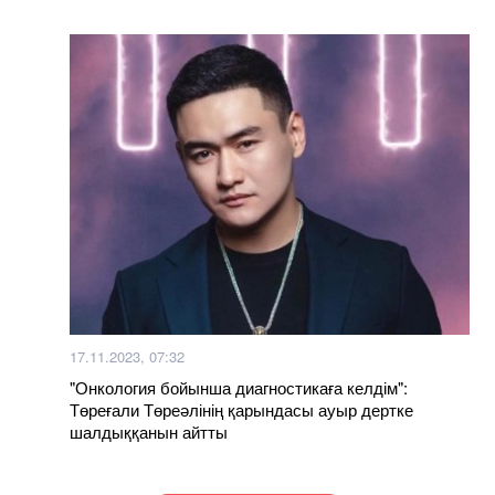
17.11.2023, 07:32
"Онкология бойынша диагностикаға келдім":
Төреғали Төреәлінің қарындасы ауыр дертке
шалдыққанын айтты