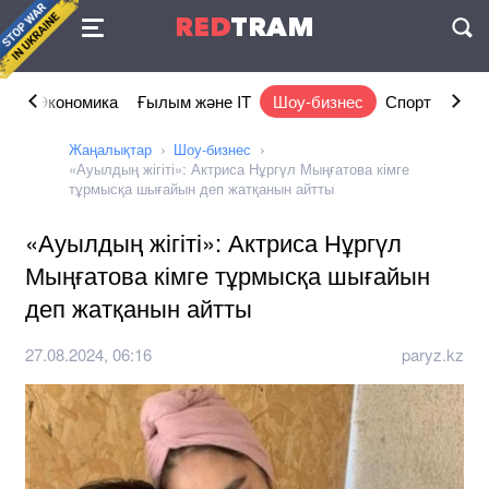
Келісімі
RED
TRAM
П
ам
Экономика
Ғылым және IT
Шоу-бизнес
Спорт
Өмір
Жаңалықтар
Шоу-бизнес
«Ауылдың жігіті»: Актриса Нұргүл Мыңғатова кімге
тұрмысқа шығайын деп жатқанын айтты
«Ауылдың жігіті»: Актриса Нұргүл
Мыңғатова кімге тұрмысқа шығайын
деп жатқанын айтты
27.08.2024, 06:16
paryz.kz