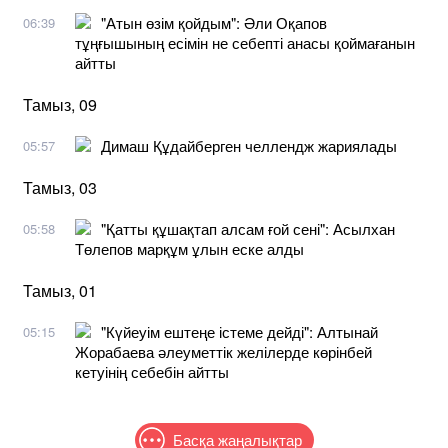
"Атын өзім қойдым": Әли Оқапов
06:39
тұңғышының есімін не себепті анасы қоймағанын
айтты
Тамыз, 09
Димаш Құдайберген челлендж жариялады
05:57
Тамыз, 03
"Қатты құшақтап алсам ғой сені": Асылхан
05:58
Төлепов марқұм ұлын еске алды
Тамыз, 01
"Күйеуім ештеңе істеме дейді": Алтынай
05:15
Жорабаева әлеуметтік желілерде көрінбей
кетуінің себебін айтты
Басқа жаңалықтар