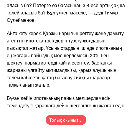
аласыз ба? Пәтерге өз бағасынан 3-4 есе артық ақша
төлей аласыз ба? Бұл үлкен мәселе, — деді Тимур
Сүлейменов.
Айта кету керек. Қаржы нарығын реттеу және дамыту
агенттігі ипотека тәсілдерін түзету жолдарын
пысықтап жатыр. Ұсыныстардың ішінде ипотеканың
ең жоғары пайыздық мөлшерлемесін 20%-бен
шектеу, нормативтерді қайта есептеу, бастапқы
жарнаны ұлғайту ықтималдығы, қарыз алушының
төлем қабілетін қатаң бағалау сияқты шаралар
талқыланып жатыр.
Бұған дейін ипотеканың пайыз мөлшерлемесін
төмендету 1 қарашаға дейін шегерілгенін жазған едік.
Толық оқыңыз…