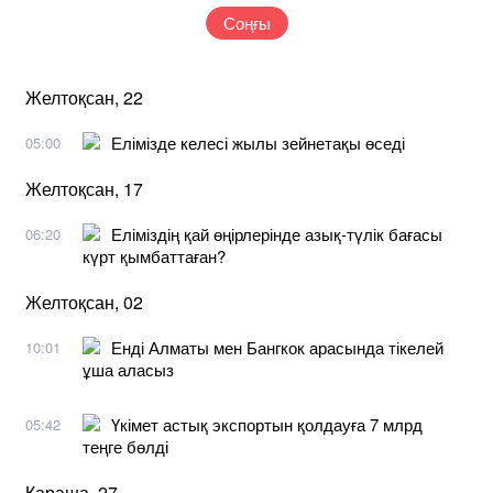
Соңғы
Желтоқсан, 22
Елімізде келесі жылы зейнетақы өседі
05:00
Желтоқсан, 17
Еліміздің қай өңірлерінде азық-түлік бағасы
06:20
күрт қымбаттаған?
Желтоқсан, 02
Енді Алматы мен Бангкок арасында тікелей
10:01
ұша аласыз
Үкімет астық экспортын қолдауға 7 млрд
05:42
теңге бөлді
Қараша, 27