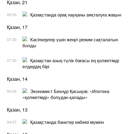
Қазан, 21
Қазақстанда орақ науқаны аяқталуға жақын
03:53
Қазан, 17
Кәсіпкерлер үшін жеңіл режим сақталатын
07:30
болды
Қазақстан азық-түлік бағасы ең қолжетімді
07:30
елдердің бірі
Қазан, 14
Экономист Бекнұр Қисықов: «Ипотека
04:04
«қолжетімді» болудан қалады»
Қазан, 13
Қазақстанда банктер көбеюі мүмкін
04:07