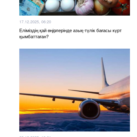
17.12.2025, 06:20
Еліміздің қай өңірлерінде азық-түлік бағасы күрт
қымбаттаған?