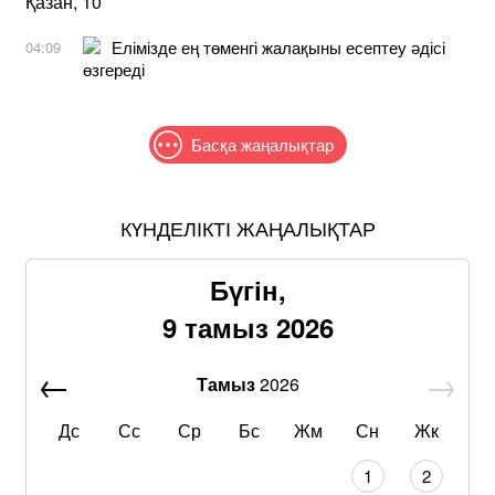
Қазан, 10
Елімізде ең төменгі жалақыны есептеу әдісі
04:09
өзгереді
Басқа жаңалықтар
КҮНДЕЛІКТІ ЖАҢАЛЫҚТАР
Бүгін,
9 тамыз 2026
Тамыз
2026
Дс
Сс
Ср
Бс
Жм
Сн
Жк
1
2