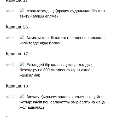
Маңғыстаудың Қарақия ауданында бір млн
04:16
зәйтүн ағашы егілмек
Қараша, 25
Алматы мен Шымкентте салоннан алынған
05:04
көліктерде ақау болған
Қараша, 17
Еліміздегі бір қаланың жаңа жылдық
04:12
безендіруіне 800 миллионға жуық ақша
жұмсалмақ
Қараша, 13
Amway Қырғызстандағы қызметін кеңейтіп
07:37
жатыр: кәсіп пен салауатты өмір салтына жаңа
жол ашылады