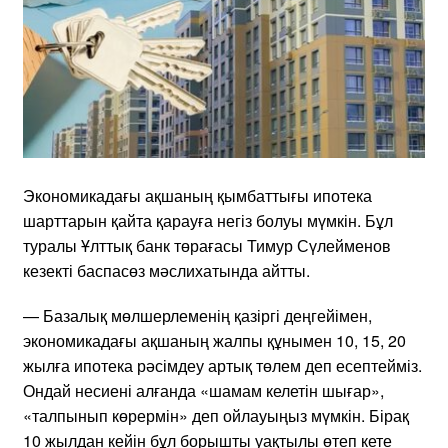
Экономикадағы ақшаның қымбаттығы ипотека
шарттарын қайта қарауға негіз болуы мүмкін. Бұл
туралы Ұлттық банк төрағасы Тимур Сүлейменов
кезекті баспасөз мәслихатында айтты.
— Базалық мөлшерлеменің қазіргі деңгейімен,
экономикадағы ақшаның жалпы құнымен 10, 15, 20
жылға ипотека рәсімдеу артық төлем деп есептейміз.
Ондай несиені алғанда «шамам келетін шығар»,
«талпынып көрермін» деп ойлауыңыз мүмкін. Бірақ
10 жылдан кейін бұл борышты уақтылы өтеп кете