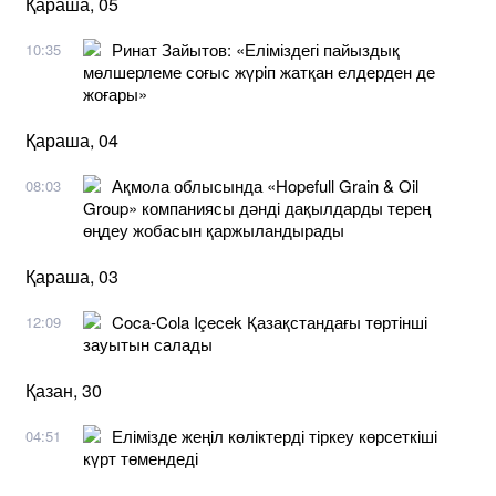
Қараша, 05
Ринат Зайытов: «Еліміздегі пайыздық
10:35
мөлшерлеме соғыс жүріп жатқан елдерден де
жоғары»
Қараша, 04
Ақмола облысында «Hopefull Grain & Oil
08:03
Group» компаниясы дәнді дақылдарды терең
өңдеу жобасын қаржыландырады
Қараша, 03
Coca-Cola Içecek Қазақстандағы төртінші
12:09
зауытын салады
Қазан, 30
Елімізде жеңіл көліктерді тіркеу көрсеткіші
04:51
күрт төмендеді