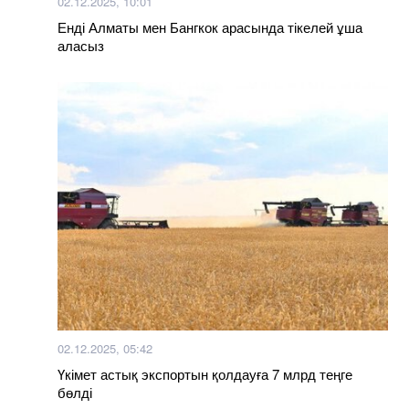
02.12.2025, 10:01
Енді Алматы мен Бангкок арасында тікелей ұша
аласыз
02.12.2025, 05:42
Үкімет астық экспортын қолдауға 7 млрд теңге
бөлді