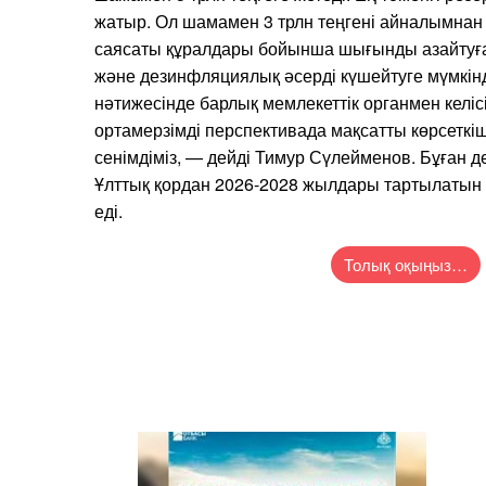
жатыр. Ол шамамен 3 трлн теңгені айналымнан
саясаты құралдары бойынша шығынды азайтуға
және дезинфляциялық әсерді күшейтуге мүмкін
нәтижесінде барлық мемлекеттік органмен келіс
ортамерзімді перспективада мақсатты көрсетк
сенімдіміз, — дейді Тимур Сүлейменов. Бұған 
Ұлттық қордан 2026-2028 жылдары тартылатын 
еді.
Толық оқыңыз…