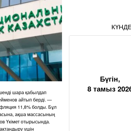
КҮНД
Бүгін,
8 тамыз 202
шенді шара қабылдап
ейменов айтып берді. —
ляция 11,8% болды. Бұл
масына, ақша массасының
ов Үкімет отырысында.
рақтандыру үшін