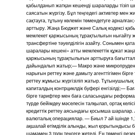
қабылданып жатқан кешенді шараларды тізіп ш
саясатын жүргізу. Бұл теңгедегі активтер мен
сақтауға, тұтыну көлемін төмендетуге арналған
арттыру. Жаңа Бюджет және Салық кодексі қа
мемлекет қаржысының тұрақтылығын нығайту жә
трансфертіне тәуелділігін азайту. Сонымен қа
шаралары кешені» атты мемлекеттік құжат жаң
қаржысының тұрақтылығын арттыруға бағытталғ
дайындалып жатыр;— Макро және микропруде
нарығын реттеу және дамыту агенттігімен бірге
реттеу жұмысы жүргізіліп жатыр. Тұтынушылық
капиталдың контрциклдік буфері енгізілді;— Ба
бірге тарифтер мен баға саласындағы реформ
түрде бейімдеу мәселесін талқылап, ортақ келі
кредиттік реттеу аясындағы қосымша шаралар. 
валюталық операциялар. — Биыл 7 ай ішінде 1,
ақшалай өтімділік алынды, жыл қорытындысы 
шамамен 3 трлн теңгеге жетеді. Ең төменгі резер