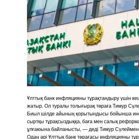
Ұлттық банк инфляцияны тұрақтандыру үшін ке
жатыр. Ол туралы толығырақ төраға Тимур Сүл
Биыл шілде айының қорытындысы бойынша инф
сыртқы тұрақсыздыққа, баға мен салық рефор
ұлғаюына байланысты, — деді Тимур Сүлеймен
Одан әрі Ұлттық банк төрағасы инфляцияны тұ