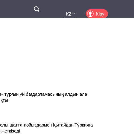
Поиск
Кіру
KZ
UA
EN
PL
RU
» тұрғын үй бағдарламасының алдын ала
ықты
жолы шаттл-пойыздармен Қытайдан Түркияға
 жеткізеді