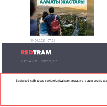
30.06.2023, 07:24
«Алматы жастары» тұрғын үй
RED
TRAM
бағдарламасының алдын ала
қорытындысы шықты
© 2004-2026 Redtram, Ltd.
Біздің веб-сайт шолу тәжірибеңізді қамтамасыз ету үшін cookie