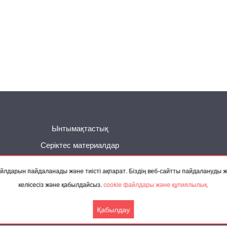
Ынтымақтастық
Серіктес материалдар
 файлдарын пайдаланады және тиісті ақпарат. Біздің веб-сайтты пайдалануды
келісесіз және қабылдайсыз.
cookie файлдары және құпиялылық.
Байланысу
Қабылдау