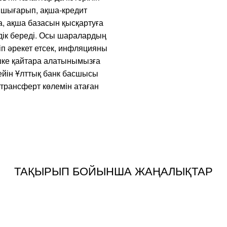
 шығарып, ақша-кредит
, ақша базасын қысқартуға
дік береді. Осы шаралардың
іп әрекет етсек, инфляцияны
ішке қайтара алатынымызға
дейін Ұлттық банк басшысы
трансферт көлемін атаған
ТАҚЫРЫП БОЙЫНША ЖАҢАЛЫҚТАР