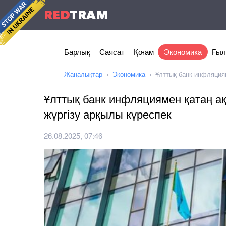
RED
TRAM
Барлық
Саясат
Қоғам
Экономика
Ғыл
Жаңалықтар
Экономика
Ұлттық банк инфляция
Ұлттық банк инфляциямен қатаң а
жүргізу арқылы күреспек
26.08.2025, 07:46