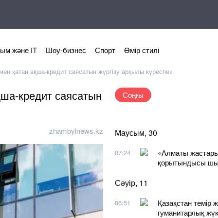
ым және IT
Шоу-бизнес
Спорт
Өмір стилі
мен қатаң ақша-кредит саясатын жүргізу арқылы күреспек
қша-кредит саясатын
Соңғы
zhambylnews.kz
Маусым, 30
«Алматы жастары
07:24
қорытындысы ш
Сәуір, 11
Қазақстан темір 
06:51
гуманитарлық жүк