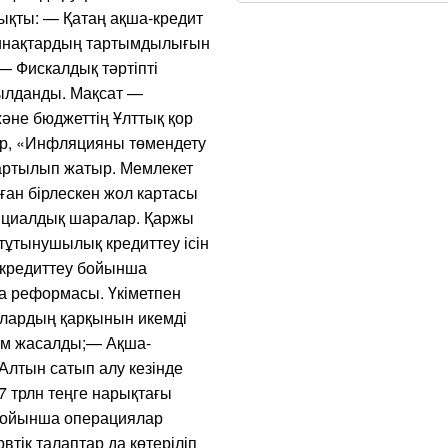
ықты: — Қатаң ақша-кредит
 жинақтардың тартымдылығын
;— Фискалдық тәртіпті
былданды. Мақсат —
не бюджеттің Ұлттық қор
тар, «Инфляцияны төмендету
артылып жатыр. Мемлекет
ан бірлескен жол картасы
нциалдық шаралар. Қаржы
 тұтынушылық кредиттеу ісін
 кредиттеу бойынша
ға реформасы. Үкіметпен
алардың қарқынын икемді
сім жасалды;— Ақша-
Алтын сатып алу кезінде
7 трлн теңге нарықтағы
бойынша операциялар
втік талаптар да көтеріліп