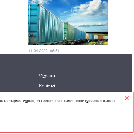
11.04.2023, 06:51
Қазақстан темір жолы шаттл-
пойыздармен Қытайдан Түркияға
гуманитарлық жүк жеткізеді
Мұрағат
Келісімі
 жалғастырмас бұрын, сіз Cookie саясатымен және құпиялылығымен