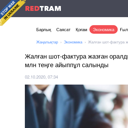
RED
TRAM
Барлық
Саясат
Қоғам
Экономика
Ғыл
Жаңалықтар
Экономика
Жалған шот-фактура ж
Жалған шот-фактура жазған оралды
млн теңге айыппұл салынды
02.10.2020, 07:34