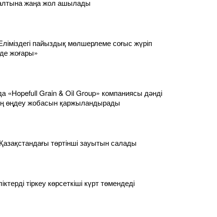
салтына жаңа жол ашылады
Еліміздегі пайыздық мөлшерлеме соғыс жүріп
 де жоғары»
 «Hopefull Grain & Oil Group» компаниясы дәнді
ң өңдеу жобасын қаржыландырады
 Қазақстандағы төртінші зауытын салады
ліктерді тіркеу көрсеткіші күрт төмендеді