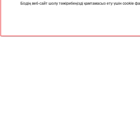
Біздің веб-сайт шолу тәжірибеңізді қамтамасыз ету үшін cookie
22.12.2025, 05:00
17.12
Елімізде келесі жылы зейнетақы
Елім
өседі
баға
RED
TRAM