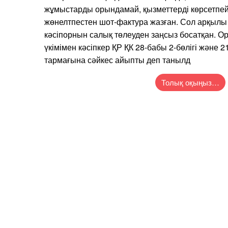
жұмыстарды орындамай, қызметтерді көрсетпей
жөнелтпестен шот-фактура жазған. Сол арқылы
кәсіпорнын салық төлеуден заңсыз босатқан. О
үкімімен кәсіпкер ҚР ҚК 28-бабы 2-бөлігі және 21
тармағына сәйкес айыпты деп танылд
Толық оқыңыз…