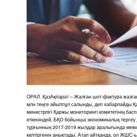
ОРАЛ. ҚазАқпарат – Жалған шот-фактура жазған
млн теңге айыппұл салынды, деп хабарлайды Қа
министрлігі Қаржы мониторингі комитетінің басп
еткеніндей, БҚО бойынша экономикалық тергеу 
тұрғынның 2017-2019 жылдар аралығында мемле
келтіргенін анықтады. Атап айтқанда, ол ЖШС-ы