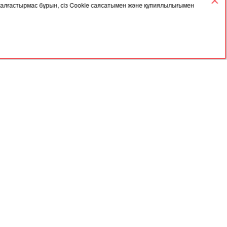
 жалғастырмас бұрын, сіз Cookie саясатымен және құпиялылығымен
02.12.2025, 05:42
арасында
Үкімет астық экспортын қолдауға 7
млрд теңге бөлді