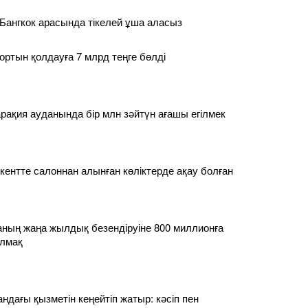
Бангкок арасында тікелей ұша аласыз
ортын қолдауға 7 млрд теңге бөлді
ақия ауданында бір млн зәйтүн ағашы егілмек
нтте салоннан алынған көліктерде ақау болған
аланың жаңа жылдық безендіруіне 800 миллионға
лмақ
дағы қызметін кеңейтіп жатыр: кәсіп пен