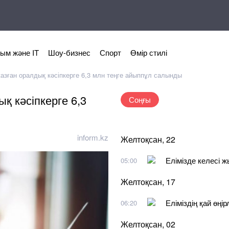
ым және IT
Шоу-бизнес
Спорт
Өмір стилі
азған оралдық кәсіпкерге 6,3 млн теңге айыппұл салынды
қ кәсіпкерге 6,3
Соңғы
inform.kz
Желтоқсан, 22
Елімізде келесі 
05:00
Желтоқсан, 17
Еліміздің қай өңі
06:20
Желтоқсан, 02