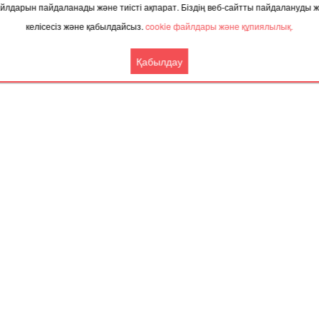
 файлдарын пайдаланады және тиісті ақпарат. Біздің веб-сайтты пайдалануды
келісесіз және қабылдайсыз.
cookie файлдары және құпиялылық.
ТАҚЫРЫП БОЙЫНША ЖАҢАЛЫҚТАР
Қабылдау
.2025, 06:20
02.12.2025, 10:01
іздің қай өңірлерінде азық-түлік
Енді Алматы мен Бангкок 
сы күрт қымбаттаған?
тікелей ұша аласыз