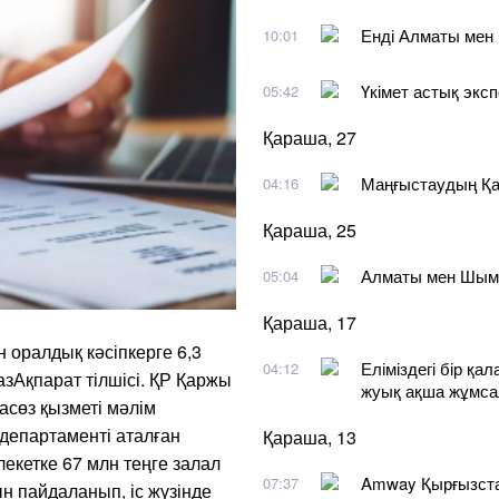
Енді Алматы мен 
10:01
Үкімет астық эксп
05:42
Қараша, 27
Маңғыстаудың Қар
04:16
Қараша, 25
Алматы мен Шымке
05:04
Қараша, 17
 оралдық кәсіпкерге 6,3
Еліміздегі бір қ
04:12
зАқпарат тілшісі. ҚР Қаржы
жуық ақша жұмса
асөз қызметі мәлім
департаменті аталған
Қараша, 13
кетке 67 млн теңге залал
Amway Қырғызстан
07:37
н пайдаланып, іс жүзінде