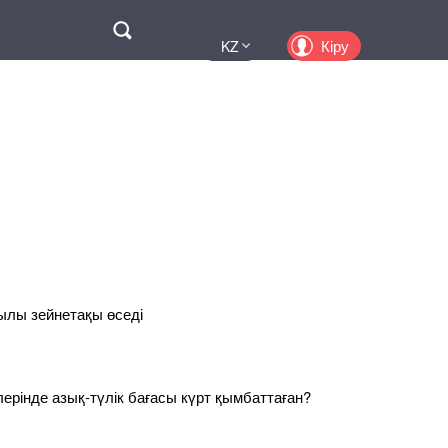
Поиск
Кіру
KZ
UA
EN
PL
RU
жылы зейнетақы өседі
рлерінде азық-түлік бағасы күрт қымбаттаған?