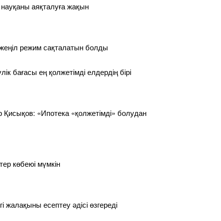
 науқаны аяқталуға жақын
 жеңіл режим сақталатын болды
лік бағасы ең қолжетімді елдердің бірі
 Қисықов: «Ипотека «қолжетімді» болудан
тер көбеюі мүмкін
гі жалақыны есептеу әдісі өзгереді