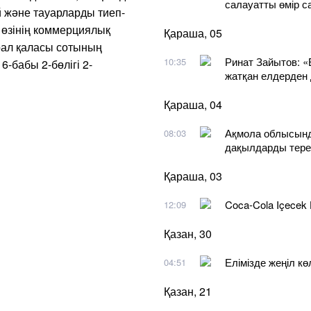
салауатты өмір 
 және тауарларды тиеп-
 өзінің коммерциялық
Қараша, 05
рал қаласы сотының
Ринат Зайытов: «
10:35
6-бабы 2-бөлігі 2-
жатқан елдерден
Қараша, 04
Ақмола облысында
08:03
дақылдарды тере
Қараша, 03
Coca-Cola Içecek
12:09
Қазан, 30
Елімізде жеңіл кө
04:51
Қазан, 21