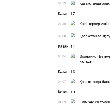
Қазақстанда орақ
03:53
Қазан, 17
Кәсіпкерлер үшін
07:30
Қазақстан азық-тү
07:30
Қазан, 14
Экономист Бекнұр
04:04
қалады»
Қазан, 13
Қазақстанда банк
04:07
Қазан, 10
Елімізде ең төмен
04:09