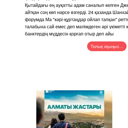
Қытайдағы ең ауқатты адам саналып келген Джек
айтқан соң көп нәрсе өзгерді. 24 қазанда Шанх
форумда Ма "кәрі-құртаңдар ойлап тапқан" рет
талабына сай емес деп мәлімдеген әрі үкіметті
банктердің мүддесін қорғап отыр деп айы
Толық оқыңыз…