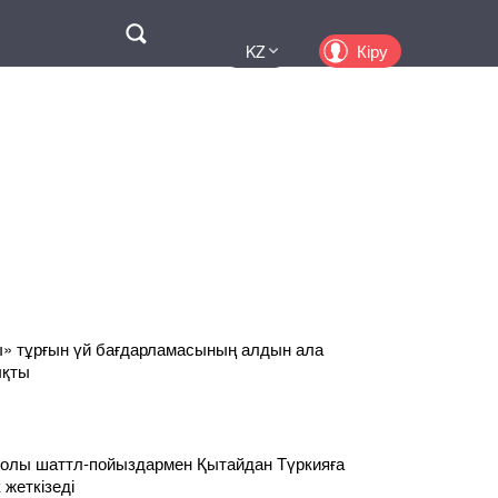
Поиск
Кіру
KZ
UA
EN
PL
RU
» тұрғын үй бағдарламасының алдын ала
ықты
жолы шаттл-пойыздармен Қытайдан Түркияға
 жеткізеді