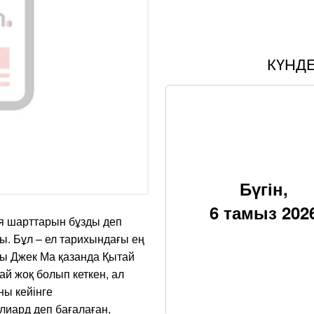
КҮНД
Бүгін,
6 тамыз 202
ия шарттарын бұзды деп
ы. Бұл – ел тарихындағы ең
ы Джек Ма қазанда Қытай
й жоқ болып кеткен, ал
ны кейінге
иард деп бағалаған,