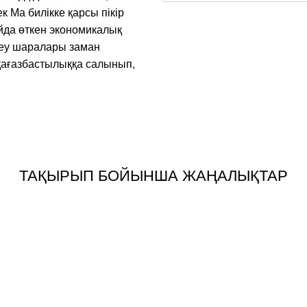
 Ма билікке қарсы пікір
айда өткен экономикалық
теу шаралары заман
 қағазбастылыққа салынып,
ТАҚЫРЫП БОЙЫНША ЖАҢАЛЫҚТАР