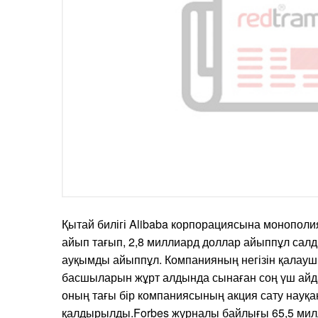
Қытай билігі Alibaba корпорациясына монопол
айып тағып, 2,8 миллиард доллар айыппұл салд
ауқымды айыппұл. Компанияның негізін қалауш
басшыларын жұрт алдында сынаған соң үш айда
оның тағы бір компаниясының акция сату науқа
қалдырылды.Forbes журналы байлығы 65,5 милл