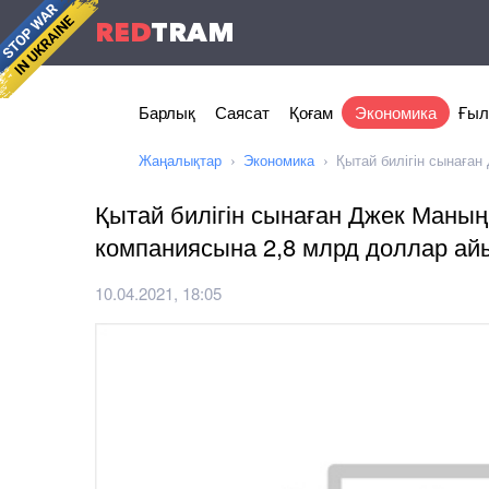
RED
TRAM
Барлық
Саясат
Қоғам
Экономика
Ғыл
Жаңалықтар
Экономика
Қытай билігін сынаға
Қытай билігін сынаған Джек Маның
компаниясына 2,8 млрд доллар а
10.04.2021, 18:05