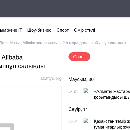
ым және IT
Шоу-бизнес
Спорт
Өмір стилі
н Джек Маның Alibaba компаниясына 2,8 млрд доллар айыппұл салынды
 Alibaba
Соңғы
йыппұл салынды
azattyq.org
Маусым, 30
«Алматы жастары
07:24
қорытындысы ш
Сәуір, 11
Қазақстан темір 
06:51
гуманитарлық жүк