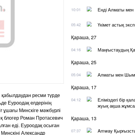
Енді Алматы мен 
10:01
Үкімет астық эксп
05:42
Қараша, 27
Маңғыстаудың Қар
04:16
Қараша, 25
Алматы мен Шымке
05:04
Қараша, 17
 қабылдаудан ресми түрде
Еліміздегі бір қ
04:12
ьде Еуроодақ елдерінің
жуық ақша жұмса
ir ұшағы Минскіге мәжбүрлі
қ блогер Роман Протасевич
Қараша, 13
лған еді. Еуроодақ осыған
Amway Қырғызстан
07:37
О Минскіні Александр