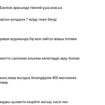
Бангкок арасында тікелей ұша аласыз
ортын қолдауға 7 млрд теңге бөлді
ақия ауданында бір млн зәйтүн ағашы егілмек
нтте салоннан алынған көліктерде ақау болған
аланың жаңа жылдық безендіруіне 800 миллионға
лмақ
дағы қызметін кеңейтіп жатыр: кәсіп пен