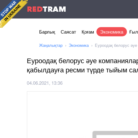
RED
TRAM
Барлық
Саясат
Қоғам
Экономика
Ғыл
Жаңалықтар
Экономика
Еуроодақ белорус әуе
Еуроодақ белорус әуе компанияла
қабылдауға ресми түрде тыйым с
04.06.2021, 13:36