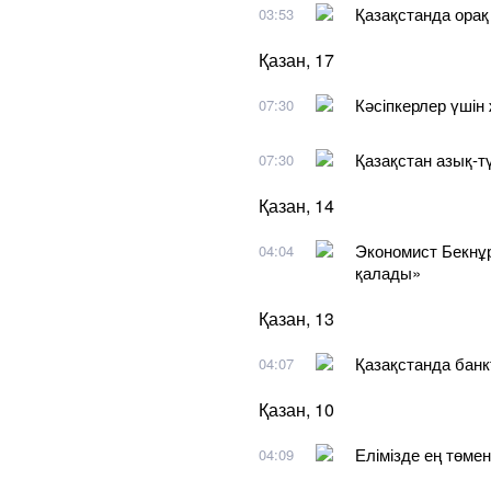
Қазақстанда орақ
03:53
Қазан, 17
Кәсіпкерлер үшін
07:30
Қазақстан азық-тү
07:30
Қазан, 14
Экономист Бекнұр
04:04
қалады»
Қазан, 13
Қазақстанда банк
04:07
Қазан, 10
Елімізде ең төмен
04:09