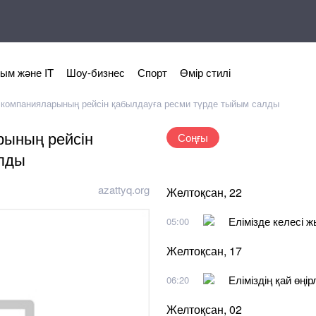
ым және IT
Шоу-бизнес
Спорт
Өмір стилі
 компанияларының рейсін қабылдауға ресми түрде тыйым салды
рының рейсін
Соңғы
алды
azattyq.org
Желтоқсан, 22
Елімізде келесі 
05:00
Желтоқсан, 17
Еліміздің қай өңі
06:20
Желтоқсан, 02