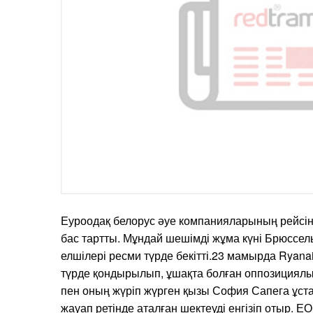
Еуроодақ белорус әуе компанияларының рейсін
бас тартты. Мұндай шешімді жұма күні Брюссел
елшілері ресми түрде бекітті.23 мамырда Ryana
түрде қондырылып, ұшақта болған оппозициялы
пен оның жүріп жүрген қызы София Сапега ұста
жауап ретінде аталған шектеуді енгізіп отыр. Е