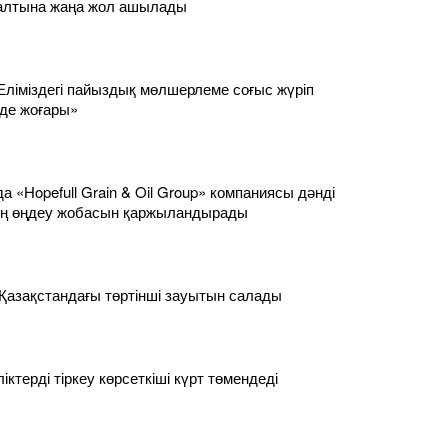
салтына жаңа жол ашылады
Еліміздегі пайыздық мөлшерлеме соғыс жүріп
 де жоғары»
 «Hopefull Grain & Oil Group» компаниясы дәнді
ң өңдеу жобасын қаржыландырады
 Қазақстандағы төртінші зауытын салады
ліктерді тіркеу көрсеткіші күрт төмендеді