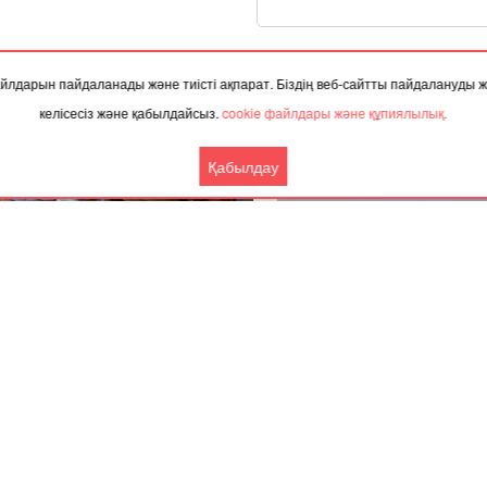
ТАҚЫРЫП БОЙЫНША ЖАҢАЛЫҚТАР
 файлдарын пайдаланады және тиісті ақпарат. Біздің веб-сайтты пайдалануды
келісесіз және қабылдайсыз.
cookie файлдары және құпиялылық.
Қабылдау
.2025, 06:20
02.12.2025, 10:01
іздің қай өңірлерінде азық-түлік
Енді Алматы мен Бангкок 
сы күрт қымбаттаған?
тікелей ұша аласыз