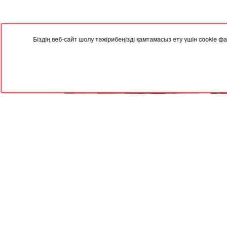
Біздің веб-сайт шолу тәжірибеңізді қамтамасыз ету үшін cookie
22.12.2025, 05:00
17.12
Елімізде келесі жылы зейнетақы
Елім
өседі
баға
RED
TRAM