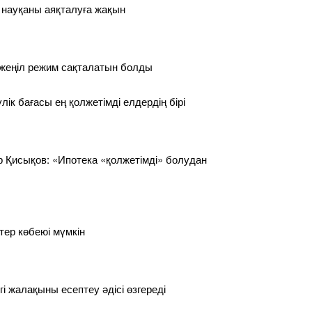
 науқаны аяқталуға жақын
 жеңіл режим сақталатын болды
лік бағасы ең қолжетімді елдердің бірі
 Қисықов: «Ипотека «қолжетімді» болудан
тер көбеюі мүмкін
гі жалақыны есептеу әдісі өзгереді