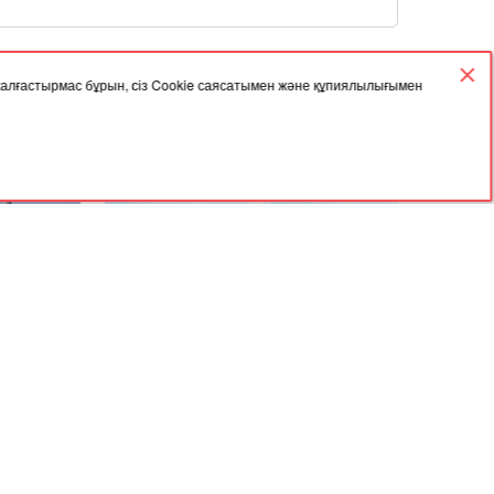
 жалғастырмас бұрын, сіз Cookie саясатымен және құпиялылығымен
02.12.2025, 05:42
арасында
Үкімет астық экспортын қолдауға 7
млрд теңге бөлді