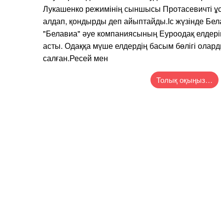
Лукашенко режимінің сыншысы Протасевичті ұс
алдап, қондырды деп айыптайды.Іс жүзінде Бела
"Белавиа" әуе компаниясының Еуроодақ елдері
асты. Одаққа мүше елдердің басым бөлігі олар
салған.Ресей мен
Толық оқыңыз…