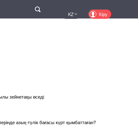
Поиск
Кіру
KZ
UA
EN
PL
RU
жылы зейнетақы өседі
рлерінде азық-түлік бағасы күрт қымбаттаған?