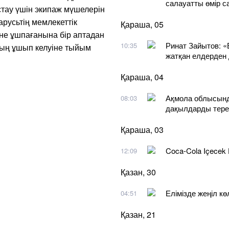
салауатты өмір 
тау үшін экипаж мүшелерін
русьтің мемлекеттік
Қараша, 05
не ұшпағанына бір аптадан
Ринат Зайытов: «
10:35
дың ұшып келуіне тыйым
жатқан елдерден
Қараша, 04
Ақмола облысында
08:03
дақылдарды тере
Қараша, 03
Coca-Cola Içecek
12:09
Қазан, 30
Елімізде жеңіл кө
04:51
Қазан, 21