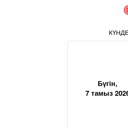
КҮНД
Бүгін,
7 тамыз 202