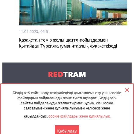
11.04.2023, 06:51
Қазақстан темір жолы шаттл-пойыздармен
Қытайдан Түркияға гуманитарлық жүк жеткізеді
RED
TRAM
© 2004-2026 Redtram, Ltd.
Біздің веб-сайт шолу тәжірибеңізді қамтамасыз ету үшін cookie
файлдарын пайдаланады және тиісті ақпарат. Біздің веб-
Ынтымақтастық
Мұрағат
Байланысу
сайтты пайдалануды жалғастырмас бұрын, сіз Cookie
саясатымен және құпиялылығымен келісесіз және
Серіктес
Келісімі
қабылдайсыз.
cookie файлдары және құпиялылық.
материалдар
Қабылдау