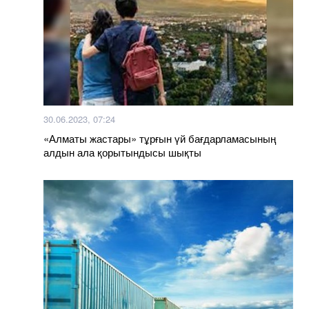
30.06.2023, 07:24
«Алматы жастары» тұрғын үй бағдарламасының
алдын ала қорытындысы шықты