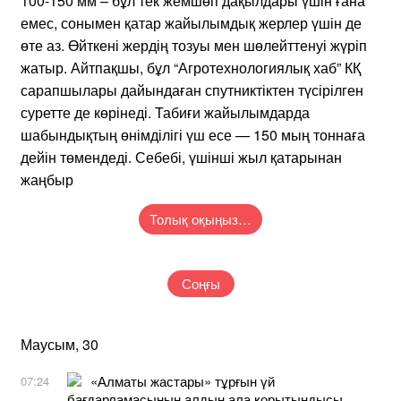
100-150 мм – бұл тек жемшөп дақылдары үшін ғана
емес, сонымен қатар жайылымдық жерлер үшін де
өте аз. Өйткені жердің тозуы мен шөлейттенуі жүріп
жатыр. Айтпақшы, бұл “Агротехнологиялық хаб” КҚ
сарапшылары дайындаған спутниктіктен түсірілген
суретте де көрінеді. Табиғи жайылымдарда
шабындықтың өнімділігі үш есе — 150 мың тоннаға
дейін төмендеді. Себебі, үшінші жыл қатарынан
жаңбыр
Толық оқыңыз…
Соңғы
Маусым, 30
«Алматы жастары» тұрғын үй
07:24
бағдарламасының алдын ала қорытындысы