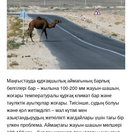
Маңғыстауда құрғақшылық аймағының барлық
белгілері бар – жылына 100-200 мм жауын-шашын,
жоғары температуралы құрғақ климат бар және
тәуліктік ауытқулар жоғары. Тиісінше, судың болуы
және қол жетімділігі – мал күтімі мен
азықтандырудың жеткілікті жағдайлары үшін тағы бір
үлкен проблема. Аймақтағы жауын-шашын мөлшері