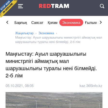
Келісімі
RED
TRAM
П
Барлық
Саясат
Қоғам
Экономика
Ғылым және 
Жаңалықтар
Экономика
Маңғыстау: Ауыл шаруашылығы министрлігі аймақтық мал
шаруашылығы туралы нені білмейді. 2-б лім
Маңғыстау: Ауыл шаруашылығы
министрлігі аймақтық мал
шаруашылығы туралы нені білмейді.
2-б лім
05.10.2021, 08:05
kaz.365info.kz