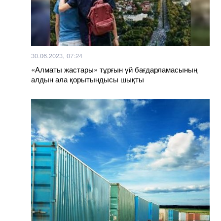
30.06.2023, 07:24
«Алматы жастары» тұрғын үй бағдарламасының
алдын ала қорытындысы шықты