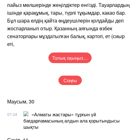
пайыз мөлшерінде жеңілдіктер енгізді. Тауарлардың
ішінде қарақұмық, тары, түрлі тұқымдар, какао бар.
Бұл шара елдің қайта өңдеушілерін қолдайды деп
жоспарланып отыр. Қазанның аяғында өзбек
сенаторлары мұздатылған балық, картоп, ет (сиыр
еті,
Толық оқыңыз…
Соңғы
Маусым, 30
«Алматы жастары» тұрғын үй
07:24
бағдарламасының алдын ала қорытындысы
шықты
Сәуір, 11