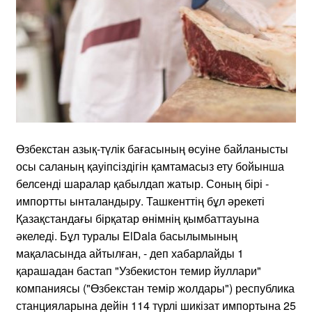
Өзбекстан азық-түлік бағасының өсуіне байланысты
осы саланың қауіпсіздігін қамтамасыз ету бойынша
белсенді шаралар қабылдап жатыр. Соның бірі -
импортты ынталандыру. Ташкенттің бұл әрекеті
Қазақстандағы бірқатар өнімнің қымбаттауына
әкеледі. Бұл туралы ElDala басылымының
мақаласында айтылған, - деп хабарлайды 1
қарашадан бастап "Узбекистон темир йуллари"
компаниясы ("Өзбекстан темір жолдары") республика
станцияларына дейін 114 түрлі шикізат импортына 25