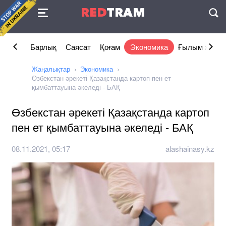
Келісімі
RED
TRAM
П
Барлық
Саясат
Қоғам
Экономика
Ғылым және 
Жаңалықтар
Экономика
Өзбекстан әрекеті Қазақстанда картоп пен ет
қымбаттауына әкеледі - БАҚ
Өзбекстан әрекеті Қазақстанда картоп
пен ет қымбаттауына әкеледі - БАҚ
08.11.2021, 05:17
alashainasy.kz