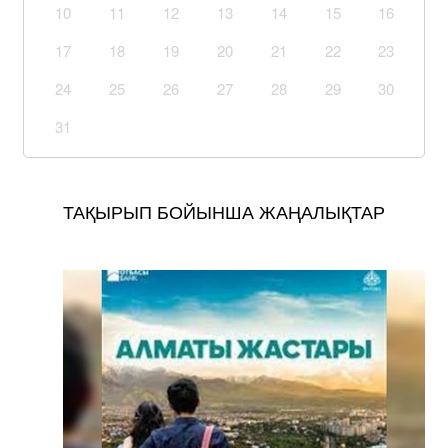
10
11
12
13
14
15
16
17
18
19
20
21
22
23
24
25
26
27
28
29
30
31
ТАҚЫРЫП БОЙЫНША ЖАҢАЛЫҚТАР