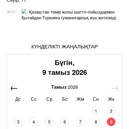
Қазақстан темір жолы шаттл-пойыздармен
06:51
Қытайдан Түркияға гуманитарлық жүк жеткізеді
КҮНДЕЛІКТІ ЖАҢАЛЫҚТАР
Бүгін,
9 тамыз 2026
Тамыз
2026
Дс
Сс
Ср
Бс
Жм
Сн
Жк
1
2
3
4
5
6
7
8
9