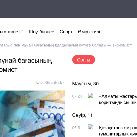
ым және IT
Шоу-бизнес
Спорт
Өмір стилі
ғдарыс пен мұнай бағасының құлдырауын күтуге болады — экономист
мұнай бағасының
Соңғы
омист
kaz.365info.kz
Маусым, 30
«Алматы жастары
07:24
қорытындысы ш
Сәуір, 11
Қазақстан темір 
06:51
гуманитарлық жүк