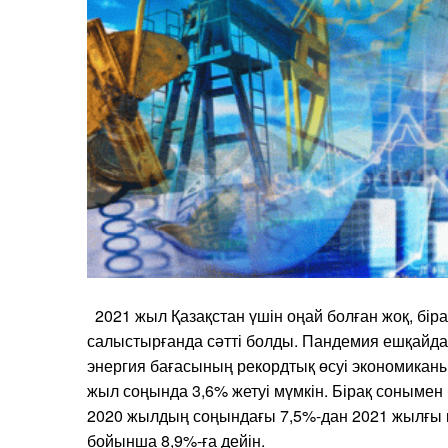
2021 жыл Қазақстан үшін оңай болған жоқ, бір
салыстырғанда сәтті болды. Пандемия ешқайда 
энергия бағасының рекордтық өсуі экономиканың
жыл соңында 3,6% жетуі мүмкін. Бірақ сонымен 
2020 жылдың соңындағы 7,5%-дан 2021 жылғы қ
бойынша 8,9%-ға дейін.