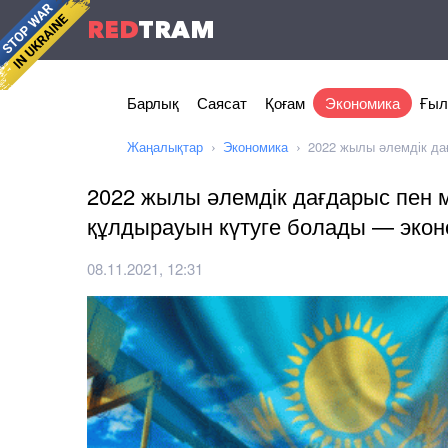
RED
TRAM
Барлық
Саясат
Қоғам
Экономика
Ғыл
Жаңалықтар
Экономика
2022 жылы әлемдік да
2022 жылы әлемдік дағдарыс пен 
құлдырауын күтуге болады — экон
08.11.2021, 12:31