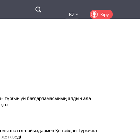
Поиск
Кіру
KZ
UA
EN
PL
RU
» тұрғын үй бағдарламасының алдын ала
ықты
жолы шаттл-пойыздармен Қытайдан Түркияға
 жеткізеді