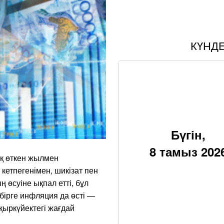
КҮНД
Бүгін,
8 тамыз 202
ақ өткен жылмен
кетпегенімен, шикізат пен
 өсуіне ықпал етті, бұл
бірге инфляция да өсті —
ыркүйектегі жағдай