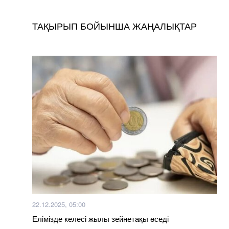
ТАҚЫРЫП БОЙЫНША ЖАҢАЛЫҚТАР
22.12.2025, 05:00
Елімізде келесі жылы зейнетақы өседі