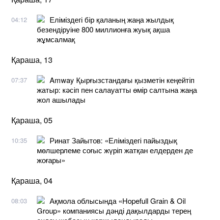
Еліміздегі бір қаланың жаңа жылдық
04:12
безендіруіне 800 миллионға жуық ақша
жұмсалмақ
Қараша, 13
Amway Қырғызстандағы қызметін кеңейтіп
07:37
жатыр: кәсіп пен салауатты өмір салтына жаңа
жол ашылады
Қараша, 05
Ринат Зайытов: «Еліміздегі пайыздық
10:35
мөлшерлеме соғыс жүріп жатқан елдерден де
жоғары»
Қараша, 04
Ақмола облысында «Hopefull Grain & Oil
08:03
Group» компаниясы дәнді дақылдарды терең