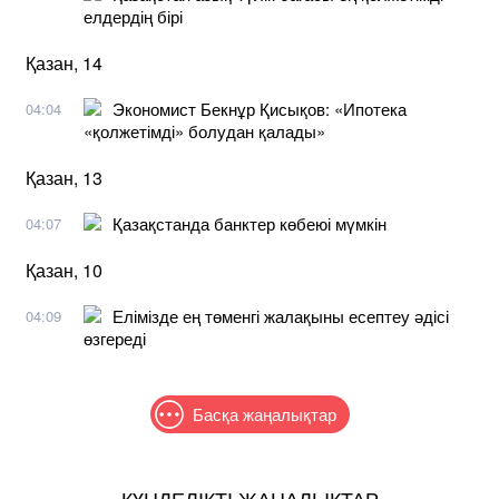
елдердің бірі
Қазан, 14
Экономист Бекнұр Қисықов: «Ипотека
04:04
«қолжетімді» болудан қалады»
Қазан, 13
Қазақстанда банктер көбеюі мүмкін
04:07
Қазан, 10
Елімізде ең төменгі жалақыны есептеу әдісі
04:09
өзгереді
Басқа жаңалықтар
КҮНДЕЛІКТІ ЖАҢАЛЫҚТАР