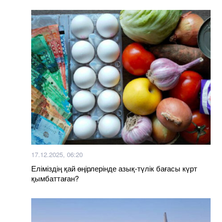
17.12.2025, 06:20
Еліміздің қай өңірлерінде азық-түлік бағасы күрт
қымбаттаған?