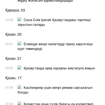
өңдеу жобасын қаржыландырады
Қараша, 03
Coca-Cola Içecek Қазақстандағы төртінші
12:09
зауытын салады
Қазан, 30
Елімізде жеңіл көліктерді тіркеу көрсеткіші
04:51
күрт төмендеді
Қазан, 21
Қазақстанда орақ науқаны аяқталуға жақын
03:53
Қазан, 17
Кәсіпкерлер үшін жеңіл режим сақталатын
07:30
болды
Қазақстан азық-түлік бағасы ең қолжетімді
07:30