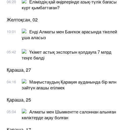
Еліміздің қай өңірлерінде азық-түлік бағасы
06:20
күрт қымбаттаған?
Желтоқсан, 02
Енді Алматы мен Бангкок арасында тікелей
10:01
ұша аласыз
Үкімет астық экспортын қолдауға 7 млрд
05:42
теңге бөлді
Қараша, 27
Маңғыстаудың Қарақия ауданында бір млн
04:16
зәйтүн ағашы егілмек
Қараша, 25
Алматы мен Шымкентте салоннан алынған
05:04
көліктерде ақау болған
Қараша, 17