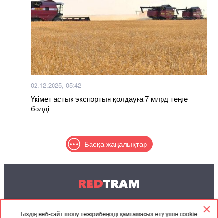
02.12.2025, 05:42
Үкімет астық экспортын қолдауға 7 млрд теңге
бөлді
Басқа жаңалықтар
RED
TRAM
© 2004-2026 Redtram, Ltd.
Біздің веб-сайт шолу тәжірибеңізді қамтамасыз ету үшін cookie