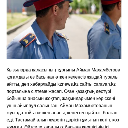
Қызылорда қаласының тұрғыны Айман Махамбетова
қоғамдағы өз басынан өткен келеңсіз жағдай туралы
айтты, деп хабарлайды kznews.kz сайты caravan.kz
порталына сілтеме жасап. Оған қазақтың дәстүрі
бойынша анасын жоқтап, жақындарымен көріскені
үшін айыппұл салынған. Айман Махамбетованың
жуырда тойға кеткен анасы, кенеттен қайтыс болған
еді. Тастамай алып жүретін дәрісін ұмытып кетіп, көз
жұмған. Әйтседе қаралы отбасына көршісінің ісі