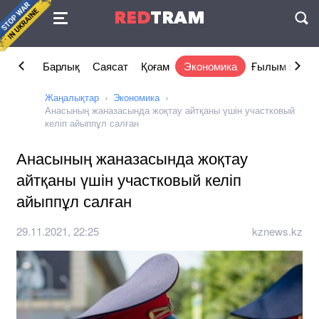
Келісімі
RED
TRAM
П
Барлық
Саясат
Қоғам
Экономика
Ғылым және 
Жаңалықтар
Экономика
Анасының жаназасында жоқтау айтқаны үшін участковый
келіп айыппұл салған
Анасының жаназасында жоқтау
айтқаны үшін участковый келіп
айыппұл салған
29.11.2021, 22:25
kznews.kz