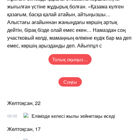
жығылған үстіне жұдырық болған. «Қазама күлген
қазағым, басқа қалай атайын, айтыңызшы…
Алыстағы ағайыннан жаныңдағы көршің артық
дейтін, бірақ бізде олай емес екен… Намаздан соң
участковый келді, мамаңның өліміне күдік бар ма деп
емес, көршің арызданды деп. Айыппұл с
Толық оқыңыз…
Соңғы
Желтоқсан, 22
Елімізде келесі жылы зейнетақы өседі
05:00
Желтоқсан, 17