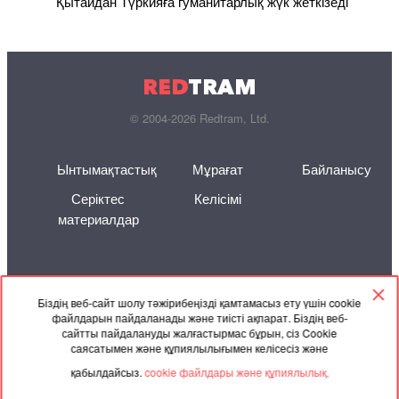
Қытайдан Түркияға гуманитарлық жүк жеткізеді
RED
TRAM
© 2004-2026 Redtram, Ltd.
Ынтымақтастық
Мұрағат
Байланысу
Серіктес
Келісімі
материалдар
Біздің веб-сайт шолу тәжірибеңізді қамтамасыз ету үшін cookie
файлдарын пайдаланады және тиісті ақпарат. Біздің веб-
сайтты пайдалануды жалғастырмас бұрын, сіз Cookie
саясатымен және құпиялылығымен келісесіз және
қабылдайсыз.
cookie файлдары және құпиялылық.