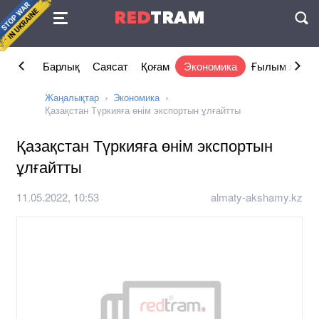
Келісімі
RED
TRAM
П
Барлық
Саясат
Қоғам
Экономика
Ғылым және 
Жаңалықтар
Экономика
Қазақстан Түркияға өнім экспортын ұлғайтты
Қазақстан Түркияға өнім экспортын
ұлғайтты
11.05.2022, 10:53
almaty-akshamy.kz