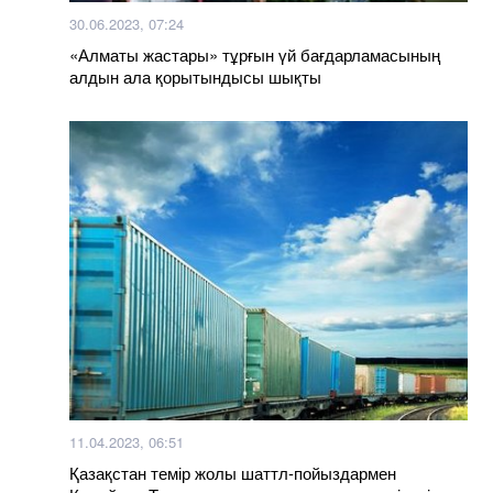
30.06.2023, 07:24
«Алматы жастары» тұрғын үй бағдарламасының
алдын ала қорытындысы шықты
11.04.2023, 06:51
Қазақстан темір жолы шаттл-пойыздармен