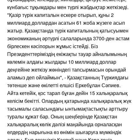
күнбағыс тұқымдары мен түрлі жабдықтар жеткізеді.
"Қазір түрік капиталын ескере отырып, құны 2
миллиард доллардан асатын 61 жоба жүзеге асып
жатыр. Қазақстанда түрік капиталының қатысуымен
экономиканың әртүрлі салаларында 3700-ден астам
бірлескен кәсіпорын жұмыс істейді. Біз
Президенттеріміздің екіжақты тауар айналымының
көлемін алдағы жылдары 10 миллиард доллар
деңгейіне жеткізу жөніндегі тапсырмасын орындай
аламыз деп ойлаймын", - Қазақстанның Түркиядағы
төтенше және өкілетті елшісі Еркебұлан Сәпиев.
Айта кетейік, қос тарап бұған дейін 15 халықаралық
келісім бекітті. Олардың қатарында халықаралық жүк
тасымалы саласындағы ынтымақтастықты арттыру
туралы құжат бар. Оның шеңберінде Қазақстан
халықаралық көлік дәлізі маңайында орналасқан
елдердің нарығына өз өнімін шығаруға мүмкіндік
алады. Бұл дегеніміз Каспий және Қара теңіз