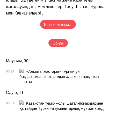
жағалауындағы мемлекеттер, Таяу Шығыс, Еуропа
мен Кавказ елдері .
Толық оқыңыз…
Соңғы
Маусым, 30
«Алматы жастары» тұрғын үй
07:24
бағдарламасының алдын ала қорытындысы
шықты
Сәуір, 11
Қазақстан темір жолы шаттл-пойыздармен
06:51
Қытайдан Түркияға гуманитарлық жүк жеткізеді