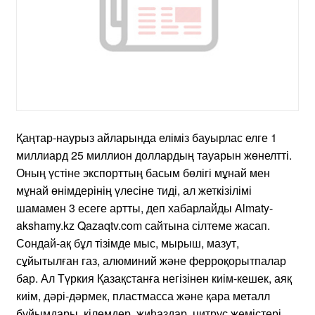
Қаңтар-наурыз айларында еліміз бауырлас елге 1
миллиард 25 миллион доллардың тауарын жөнелтті.
Оның үстіне экспорттың басым бөлігі мұнай мен
мұнай өнімдерінің үлесіне тиді, ал жеткізілімі
шамамен 3 есеге артты, деп хабарлайды Almaty-
akshamy.kz Qazaqtv.com сайтына сілтеме жасап.
Сондай-ақ бұл тізімде мыс, мырыш, мазут,
сұйытылған газ, алюминий және ферроқорытпалар
бар. Ал Түркия Қазақстанға негізінен киім-кешек, аяқ
киім, дәрі-дәрмек, пластмасса және қара металл
бұйымдары, кілемдер, жиһаздар, цитрус жемістері,