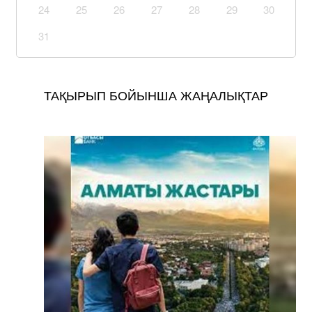
24
25
26
27
28
29
30
31
ТАҚЫРЫП БОЙЫНША ЖАҢАЛЫҚТАР