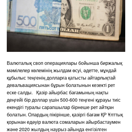
Валюталық своп операциялары бойынша биржалық
мәмілелер көлемінің жылдам өсуі, әдетте, мұндай
құбылыс теңгенің долларға қатысты айтарлықтай
девальвациясынан бұрын болатынын кезекті рет
еске салды. Қазір айырбас бағамының нақты
деңгейі бір доллар үшін 500-600 теңгені құрауы тиіс
екендігі туралы сарапшылар бірнеше рет айтқан
болатын. Олардың пікірінше, қазіргі бағам ҚР Ұлттық
қорынан едәуір валюта сомаларын айырбастаумен
және 2020 жылдың наурыз айында енгізілген