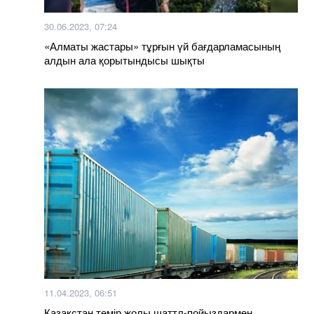
30.06.2023, 07:24
«Алматы жастары» тұрғын үй бағдарламасының
алдын ала қорытындысы шықты
11.04.2023, 06:51
Қазақстан темір жолы шаттл-пойыздармен