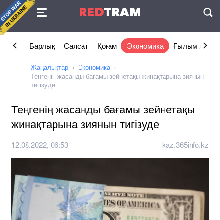
Келісімі
RED
TRAM
П
Барлық
Саясат
Қоғам
Экономика
Ғылым және 
Жаңалықтар
Экономика
Теңгенің жасанды бағамы зейнетақы жинақтарына зиянын
тигізуде
Теңгенің жасанды бағамы зейнетақы
жинақтарына зиянын тигізуде
12.08.2022, 06:53
kaz.365info.kz