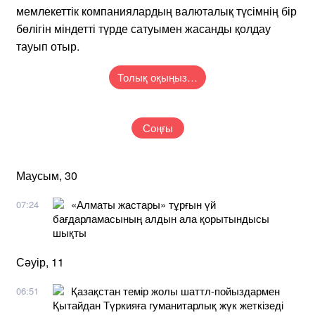
мемлекеттік компаниялардың валюталық түсімнің бір
бөлігін міндетті түрде сатуымен жасанды қолдау
тауып отыр.
Толық оқыңыз…
Соңғы
Маусым, 30
«Алматы жастары» тұрғын үй
07:24
бағдарламасының алдын ала қорытындысы
шықты
Сәуір, 11
Қазақстан темір жолы шаттл-пойыздармен
06:51
Қытайдан Түркияға гуманитарлық жүк жеткізеді