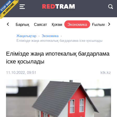
Келісімі
RED
TRAM
П
Барлық
Саясат
Қоғам
Экономика
Ғылым және 
Жаңалықтар
Экономика
Елімізде жаңа ипотекалық бағдарлама іске қосылады
Елімізде жаңа ипотекалық бағдарлама
іске қосылады
11.10.2022, 09:51
ktk.kz