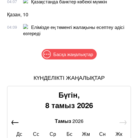
Қазақстанда банктер көбеюі мүмкін
04:07
Қазан, 10
Елімізде ең төменгі жалақыны есептеу әдісі
04:09
өзгереді
Басқа жаңалықтар
КҮНДЕЛІКТІ ЖАҢАЛЫҚТАР
Бүгін,
8 тамыз 2026
Тамыз
2026
Дс
Сс
Ср
Бс
Жм
Сн
Жк