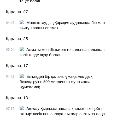
теңге бөлді
Қараша, 27
Маңғыстаудың Қарақия ауданында бір млн
04:16
зәйтүн ағашы егілмек
Қараша, 25
Алматы мен Шымкентте салоннан алынған
05:04
көліктерде ақау болған
Қараша, 17
Еліміздегі бір қаланың жаңа жылдық
04:12
безендіруіне 800 миллионға жуық ақша
жұмсалмақ
Қараша, 13
Amway Қырғызстандағы қызметін кеңейтіп
07:37
жатыр: кәсіп пен салауатты өмір салтына жаңа