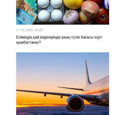
17.12.2025, 06:20
Еліміздің қай өңірлерінде азық-түлік бағасы күрт
қымбаттаған?