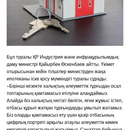
Бұл туралы ҚР Индустрия және инфрақұрылымдық
даму министрі Қайырбек Өскенбаев айтты. Үкімет
отырысынан кейін тілшілер министрден жаңа
ипотеканы іске қосу мүмкіндігі туралы сұрады.
«Бірінші кезекте халықтың әлеуметтік тұрғыдан осал
топтарының қамтамасыз етілуіне алаңдаймыз.
Алайда біз халықтың негізгі бөлігін, яғни жұмыс істеп,
отбасы құрып жатқан тұрғындарды ұмытып жатамыз.
Біз оларды қамтамасыз ету үшін қазір отбасының
цифрлық портреті арқылы атаулы әлеуметтік көмек
көрсетуді қарастырып жатырмыз. Санаттар бойынша