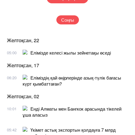
Соңғы
Желтоқсан, 22
Елімізде келесі жылы зейнетақы өседі
05:00
Желтоқсан, 17
Еліміздің қай өңірлерінде азық-түлік бағасы
06:20
күрт қымбаттаған?
Желтоқсан, 02
Енді Алматы мен Бангкок арасында тікелей
10:01
ұша аласыз
Үкімет астық экспортын қолдауға 7 млрд
05:42