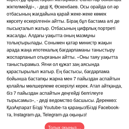
жіктелмейді», - деді Қ. Өскенбаев. Осы орайда ол әр
отбасының жағдайына қарай жеке-жеке көмек
көрсету ескерілгенін айтты. Бірақ бұл бастама әлі де
пысықталып жатыр. Отбасының цифрлық портреті
жасалды. Алдағы уақытта оның мазмұны
толықтырылады. Сонымен қатар министр жақын
арада жаңа ипотекалық бағдарламаны таныстыру
жоспарланып отырғанын айтты. «Оны таяу уақытта
таныстырамыз. Яғни ол құжат заң аясында
қарастырылып жатыр. Ең бастысы, бағдарлама
бойынша бастапқы жарна мен 7 пайыздан аспайтын
қолайлы мөлшерлеме ескерілуі керек. Атап айтқанда,
біз 7 пайыздан аспайтын деңгейді белгілеуге
тырысамыз», - деді ведомство басшысы. Дереккөз:
ҚазАқпарат Бізді Youtubе-та қараңыз!Бізді Facebook-
та, Instagram-да, Telegram-да оқыңыз!
Толық оқыңыз…