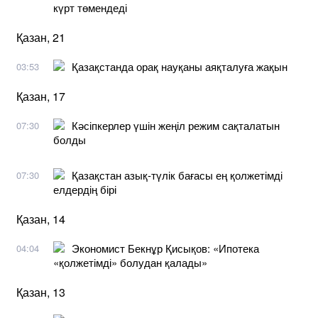
күрт төмендеді
Қазан, 21
Қазақстанда орақ науқаны аяқталуға жақын
03:53
Қазан, 17
Кәсіпкерлер үшін жеңіл режим сақталатын
07:30
болды
Қазақстан азық-түлік бағасы ең қолжетімді
07:30
елдердің бірі
Қазан, 14
Экономист Бекнұр Қисықов: «Ипотека
04:04
«қолжетімді» болудан қалады»
Қазан, 13