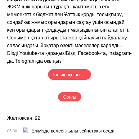
ЖЖМ ішкі нарығын тұрақты қамтамасыз ету,
мемлекеттік бюджет пен Ұлттық қорды толықтыру,
сондай-ақ жұмыс орындарын сақтау үшін осындай
кен орындарын қолдаудың маңыздылығын атап өтті.
Сонымен қатар отырыста жер қойнауын пайдалану
саласындағы бірқатар өзекті мәселелер қаралды.
Бізді Youtubе-та қараңыз!Бізді Facebook-та, Instagram-
да, Telegram-да оқыңыз!
Толық оқыңыз…
Соңғы
Желтоқсан, 22
Елімізде келесі жылы зейнетақы өседі
05:00