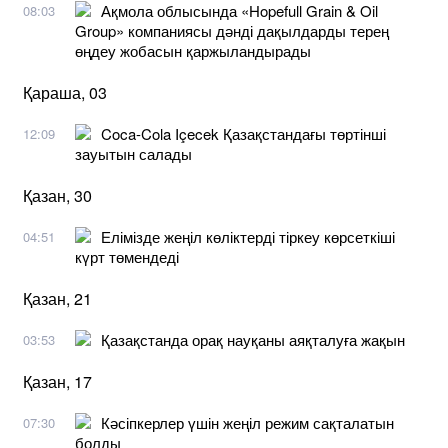
Ақмола облысында «Hopefull Grain & Oil
08:03
Group» компаниясы дәнді дақылдарды терең
өңдеу жобасын қаржыландырады
Қараша, 03
Coca-Cola Içecek Қазақстандағы төртінші
12:09
зауытын салады
Қазан, 30
Елімізде жеңіл көліктерді тіркеу көрсеткіші
04:51
күрт төмендеді
Қазан, 21
Қазақстанда орақ науқаны аяқталуға жақын
03:53
Қазан, 17
Кәсіпкерлер үшін жеңіл режим сақталатын
07:30
болды