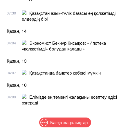
Қазақстан азық-түлік бағасы ең қолжетімді
07:30
елдердің бірі
Қазан, 14
Экономист Бекнұр Қисықов: «Ипотека
04:04
«қолжетімді» болудан қалады»
Қазан, 13
Қазақстанда банктер көбеюі мүмкін
04:07
Қазан, 10
Елімізде ең төменгі жалақыны есептеу әдісі
04:09
өзгереді
Басқа жаңалықтар