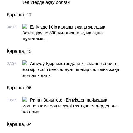
көліктерде ақау болған
Қараша, 17
Еліміздегі бір қаланың жаңа жылдық
04:12
безендіруіне 800 миллионға жуық ақша
жұмсалмақ
Қараша, 13
Amway Қырғызстандағы қызметін кеңейтіп
07:37
жатыр: кәсіп пен салауатты өмір салтына жаңа
жол ашылады
Қараша, 05
Ринат Зайытов: «Еліміздегі пайыздық
10:35
мөлшерлеме соғыс жүріп жатқан елдерден де
жоғары»
Қараша, 04