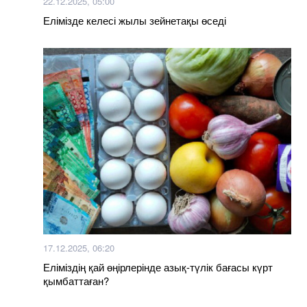
22.12.2025, 05:00
Елімізде келесі жылы зейнетақы өседі
17.12.2025, 06:20
Еліміздің қай өңірлерінде азық-түлік бағасы күрт
қымбаттаған?