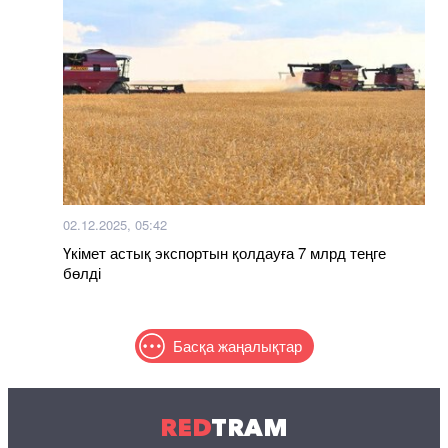
02.12.2025, 05:42
Үкімет астық экспортын қолдауға 7 млрд теңге
бөлді
Басқа жаңалықтар
RED
TRAM