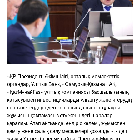
«ҚР Президенті Әкімшілігі, орталық мемлекеттік
органдар, Ұлттық Банк, «Самұрық-Қазына» АҚ,
«ҚазМұнайГаз» ұлттық компаниясы басшылығының
қатысуымен инвестицияларды ұлғайту және игерудің
соңғы кезеңдеріндегі кен орындарының тұрақты
жұмысын қамтамасыз ету жөніндегі шаралар
қаралды. Атап айтқанда, өндіріс көлемі, жұмыспен
қамту және салық салу мәселелері қозғалды», - деп
жазды Үкіметтің ресми сайты. Премьер-Министр