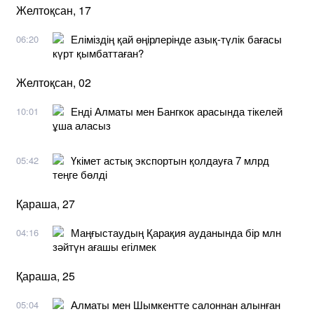
Желтоқсан, 17
Еліміздің қай өңірлерінде азық-түлік бағасы
06:20
күрт қымбаттаған?
Желтоқсан, 02
Енді Алматы мен Бангкок арасында тікелей
10:01
ұша аласыз
Үкімет астық экспортын қолдауға 7 млрд
05:42
теңге бөлді
Қараша, 27
Маңғыстаудың Қарақия ауданында бір млн
04:16
зәйтүн ағашы егілмек
Қараша, 25
Алматы мен Шымкентте салоннан алынған
05:04