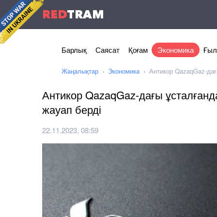
RED
TRAM
Барлық
Саясат
Қоғам
Экономика
Ғыл
Жаңалықтар
Экономика
Антикор QazaqGaz-дағ
Антикор QazaqGaz-дағы ұсталғанд
жауап берді
22.11.2023, 08:59