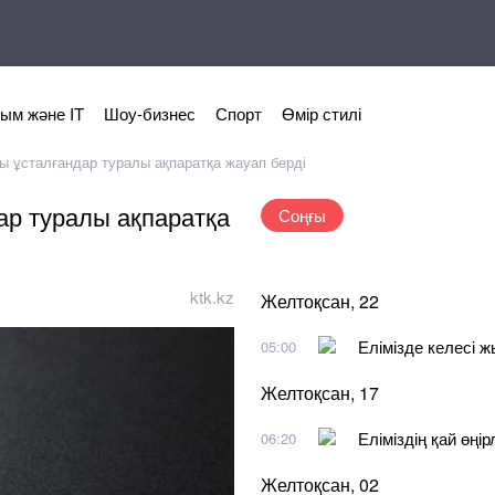
ым және IT
Шоу-бизнес
Спорт
Өмір стилі
ы ұсталғандар туралы ақпаратқа жауап берді
ар туралы ақпаратқа
Соңғы
ktk.kz
Желтоқсан, 22
Елімізде келесі 
05:00
Желтоқсан, 17
Еліміздің қай өңі
06:20
Желтоқсан, 02