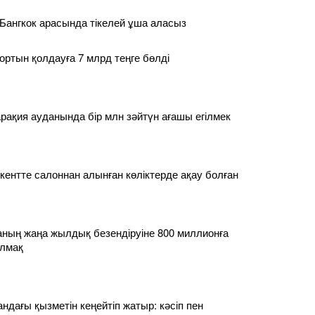
Бангкок арасында тікелей ұша аласыз
ортын қолдауға 7 млрд теңге бөлді
ақия ауданында бір млн зәйтүн ағашы егілмек
нтте салоннан алынған көліктерде ақау болған
аланың жаңа жылдық безендіруіне 800 миллионға
лмақ
дағы қызметін кеңейтіп жатыр: кәсіп пен