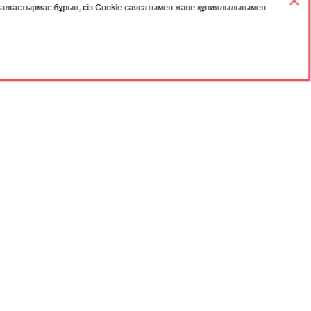
 жалғастырмас бұрын, сіз Cookie саясатымен және құпиялылығымен
02.12.2025, 05:42
арасында
Үкімет астық экспортын қолдауға 7
млрд теңге бөлді