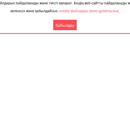
 файлдарын пайдаланады және тиісті ақпарат. Біздің веб-сайтты пайдалануды
келісесіз және қабылдайсыз.
cookie файлдары және құпиялылық.
ТАҚЫРЫП БОЙЫНША ЖАҢАЛЫҚТАР
Қабылдау
.2025, 06:20
02.12.2025, 10:01
іздің қай өңірлерінде азық-түлік
Енді Алматы мен Бангкок 
сы күрт қымбаттаған?
тікелей ұша аласыз