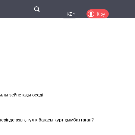
Поиск
Кіру
KZ
UA
EN
PL
RU
жылы зейнетақы өседі
рлерінде азық-түлік бағасы күрт қымбаттаған?