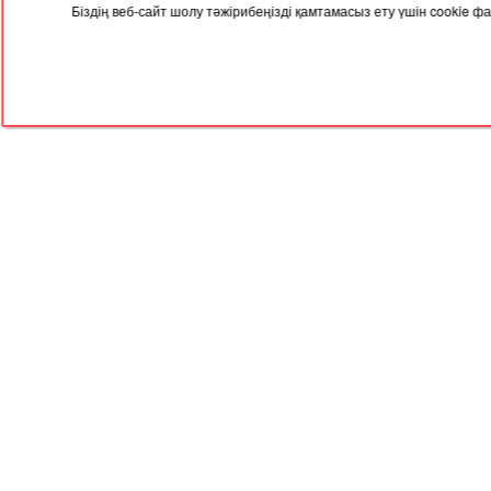
Біздің веб-сайт шолу тәжірибеңізді қамтамасыз ету үшін cookie
22.12.2025, 05:00
17.12
Елімізде келесі жылы зейнетақы
Елім
өседі
баға
RED
TRAM