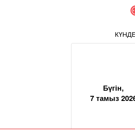
КҮНД
Бүгін,
7 тамыз 202