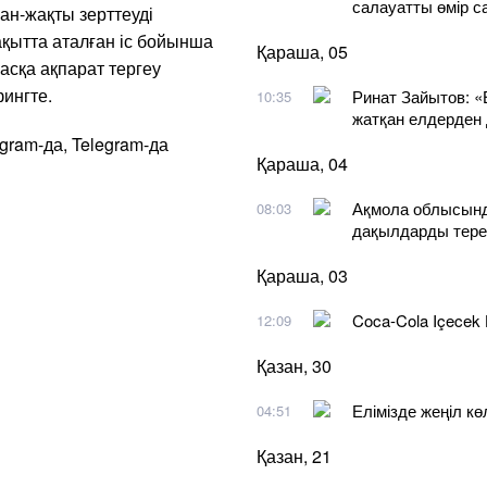
салауатты өмір 
ан-жақты зерттеуді
уақытта аталған іс бойынша
Қараша, 05
асқа ақпарат тергеу
ингте.
Ринат Зайытов: «
10:35
жатқан елдерден
agram-да, Telegram-да
Қараша, 04
Ақмола облысында
08:03
дақылдарды тере
Қараша, 03
Coca-Cola Içecek
12:09
Қазан, 30
Елімізде жеңіл кө
04:51
Қазан, 21