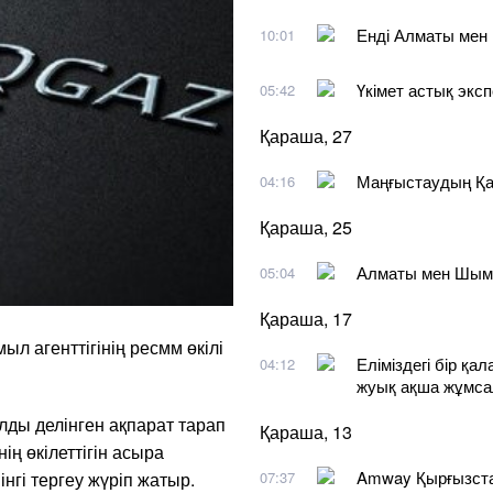
Енді Алматы мен 
10:01
Үкімет астық эксп
05:42
Қараша, 27
Маңғыстаудың Қар
04:16
Қараша, 25
Алматы мен Шымке
05:04
Қараша, 17
л агенттігінің ресмм өкілі
Еліміздегі бір қ
04:12
жуық ақша жұмса
ды делінген ақпарат тарап
Қараша, 13
ң өкілеттігін асыра
Amway Қырғызстан
інгі тергеу жүріп жатыр.
07:37