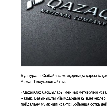
Бұл туралы Сыбайлас жемқорлыққа қарсы іс-қимы
Арман Тілеукенов айтты.
«QazaqGaz басшылары мен қызметкерлері ұстал
жатыр. Бағынышты ұйымдардың қызметкерлеріні
пайдалану мүмкіндігі фактісі бойынша сотқа дей