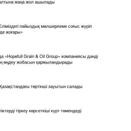
салтына жаңа жол ашылады
Еліміздегі пайыздық мөлшерлеме соғыс жүріп
 де жоғары»
 «Hopefull Grain & Oil Group» компаниясы дәнді
ң өңдеу жобасын қаржыландырады
 Қазақстандағы төртінші зауытын салады
ліктерді тіркеу көрсеткіші күрт төмендеді