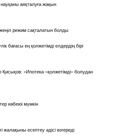
 науқаны аяқталуға жақын
 жеңіл режим сақталатын болды
лік бағасы ең қолжетімді елдердің бірі
 Қисықов: «Ипотека «қолжетімді» болудан
тер көбеюі мүмкін
гі жалақыны есептеу әдісі өзгереді