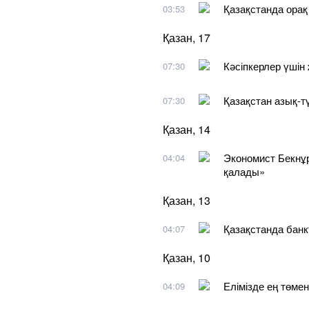
Қазақстанда орақ
03:53
Қазан, 17
Кәсіпкерлер үшін
07:30
Қазақстан азық-тү
07:30
Қазан, 14
Экономист Бекнұр
04:04
қалады»
Қазан, 13
Қазақстанда банк
04:07
Қазан, 10
Елімізде ең төмен
04:09