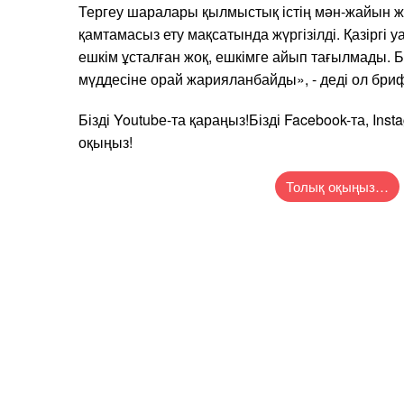
Тергеу шаралары қылмыстық істің мән-жайын ж
қамтамасыз ету мақсатында жүргізілді. Қазіргі 
ешкім ұсталған жоқ, ешкімге айып тағылмады. Б
мүддесіне орай жарияланбайды», - деді ол бриф
Бізді Youtubе-та қараңыз!Бізді Facebook-та, Inst
оқыңыз!
Толық оқыңыз…