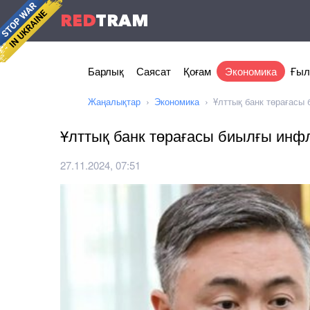
RED
TRAM
Барлық
Саясат
Қоғам
Экономика
Ғыл
Жаңалықтар
Экономика
Ұлттық банк төрағасы 
Ұлттық банк төрағасы биылғы инфля
27.11.2024, 07:51