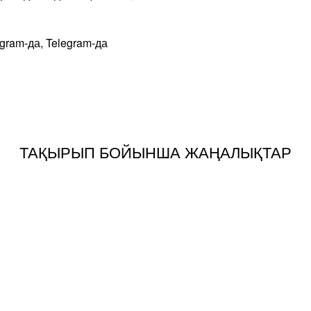
agram-да, Telegram-да
ТАҚЫРЫП БОЙЫНША ЖАҢАЛЫҚТАР