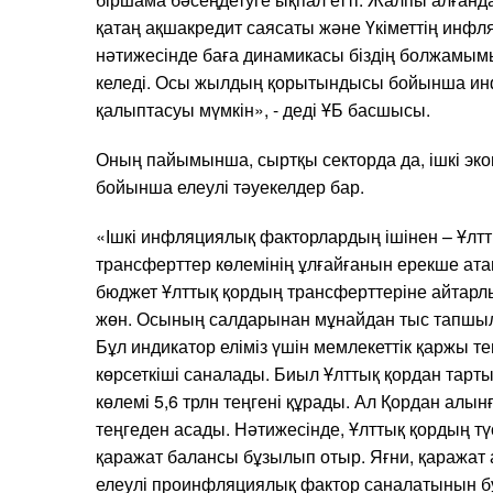
қатаң ақшакредит саясаты және Үкіметтің инф
нәтижесінде баға динамикасы біздің болжамым
келеді. Осы жылдың қорытындысы бойынша ин
қалыптасуы мүмкін», - деді ҰБ басшысы.
Оның пайымынша, сыртқы секторда да, ішкі эк
бойынша елеулі тәуекелдер бар.
«Ішкі инфляциялық факторлардың ішінен – Ұлтт
трансферттер көлемінің ұлғайғанын ерекше ата
бюджет Ұлттық қордың трансферттеріне айтарлы
жөн. Осының салдарынан мұнайдан тыс тапшылы
Бұл индикатор еліміз үшін мемлекеттік қаржы т
көрсеткіші саналады. Биыл Ұлттық қордан тарты
көлемі 5,6 трлн теңгені құрады. Ал Қордан алын
теңгеден асады. Нәтижесінде, Ұлттық қордың тү
қаражат балансы бұзылып отыр. Яғни, қаражат 
елеулі проинфляциялық фактор саналатынын бұғ