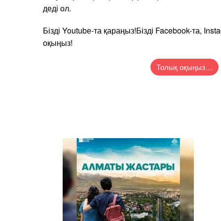
деді ол.
Бізді Youtubе-та қараңыз!Бізді Facebook-та, Inst
оқыңыз!
Толық оқыңыз…