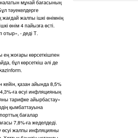
аналатын мұнай бағасының
Бұл тәуекелдерге
қ жағдай жалпы ішкі өнімнің
кі өнім 4 пайызға өсті.
отыр», - деді Т.
 ең жоғары көрсеткішпен
да, бұл көрсеткіш әлі де
kazinform.
 кейін, қазан айында 8,5%
14,3%-ға өсуі инфляцияның
цияны тарифке айырбастау»
рдің қымбаттауына
порттық бағалар
ағасы 7,8%-ға жеделдеді.
яу өсуі жалпы инфляцияны
, Ұлттық банктің ұстамды