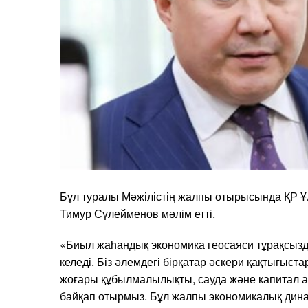
Бұл туралы Мәжілістің жалпы отырысында ҚР Ұл
Тимур Сүлейменов мәлім етті.
«Биыл жаһандық экономика геосаяси тұрақсыз
келеді. Біз әлемдегі бірқатар әскери қақтығыс
жоғары құбылмалылықты, сауда және капитал а
байқап отырмыз. Бұл жалпы экономикалық динам