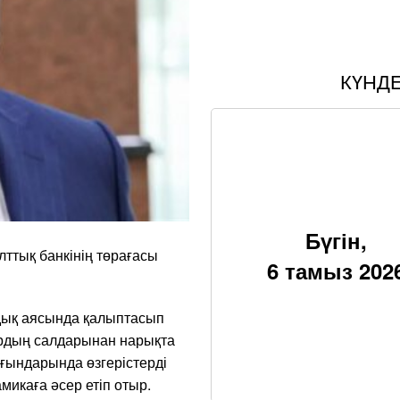
КҮНД
Бүгін,
ттық банкінің төрағасы
6 тамыз 202
дық аясында қалыптасып
тардың салдарынан нарықта
ғындарында өзгерістерді
икаға әсер етіп отыр.