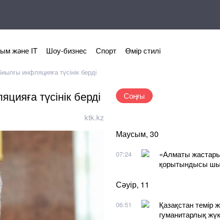
ым және IT
Шоу-бизнес
Спорт
Өмір стилі
биылғы инфляцияға түсінік берді
цияға түсінік берді
Соңғы
ktk.kz
Маусым, 30
«Алматы жастары
07:24
қорытындысы ш
Сәуір, 11
Қазақстан темір 
06:51
гуманитарлық жүк