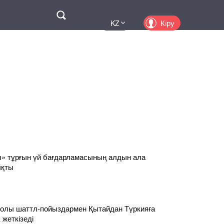
Поиск
Кіру
KZ
UA
EN
PL
RU
» тұрғын үй бағдарламасының алдын ала
ықты
жолы шаттл-пойыздармен Қытайдан Түркияға
 жеткізеді