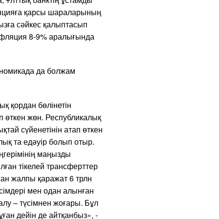
ляцияға қарсы шараларының
ызға сәйкес қалыптасып
фляция 8-9% аралығында
ономикада да болжам
ық қордан бөлінетін
п өткен жөн. Республикалық
қтай сүйенетінін атап өткен
қ та едәуір болып отыр.
еңгерімінің маңызды
лған тікелей трансферттер
ған жалпы қаражат 6 трлн
сімдері мен одан алынған
алу – түсімнен жоғары. Бұл
ан дейін де айтқанбыз», -