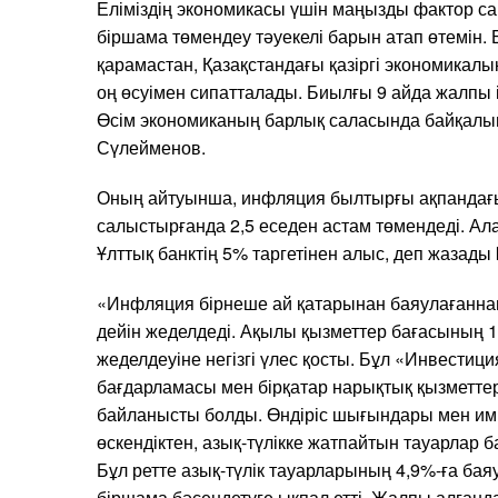
Еліміздің экономикасы үшін маңызды фактор с
біршама төмендеу тәуекелі барын атап өтемін. 
қарамастан, Қазақстандағы қазіргі экономикалы
оң өсуімен сипатталады. Биылғы 9 айда жалпы іш
Өсім экономиканың барлық саласында байқалып 
Сүлейменов.
Оның айтуынша, инфляция былтырғы ақпандағы
салыстырғанда 2,5 еседен астам төмендеді. Алай
Ұлттық банктің 5% таргетінен алыс, деп жазады 
«Инфляция бірнеше ай қатарынан баяулағаннан
дейін жеделдеді. Ақылы қызметтер бағасының 
жеделдеуіне негізгі үлес қосты. Бұл «Инвести
бағдарламасы мен бірқатар нарықтық қызметте
байланысты болды. Өндіріс шығындары мен им
өскендіктен, азық-түлікке жатпайтын тауарлар б
Бұл ретте азық-түлік тауарларының 4,9%-ға ба
біршама бәсеңдетуге ықпал етті. Жалпы алғанда