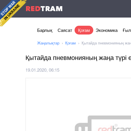
RED
TRAM
Барлық
Саясат
Қоғам
Экономика
Ғыл
Жаңалықтар
Қоғам
Қытайда пневмонияның жаң
Қытайда пневмонияның жаңа түрі 
19.01.2020, 06:15