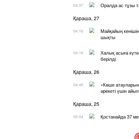
Оралда ас тұзы т
04:37
Қараша, 27
Майқайың кенішін
04:16
шықты
Халық асыға күт
04:16
берілді
Қараша, 26
«Көше атауларын
04:46
әрекеті үшін айы
Қараша, 25
Қостанайда 37 ме
05:04