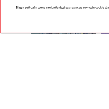
Біздің веб-сайт шолу тәжірибеңізді қамтамасыз ету үшін cookie
29.12.2025, 04:19
25.12
Өскеменде жаңажылдық
Алм
корпоративтің орнына спорттық
шыр
сайыс өтті
RED
TRAM