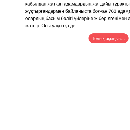
қабылдап жатқан адамдардың жағдайы тұрақты.
жұқтырғандармен байланыста болған 763 адам
олардың басым бөлігі үйлеріне жіберілгенімен 
жатыр. Осы уақытқа де
Толық оқыңыз…