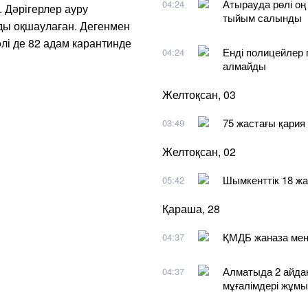
Атырауда рөлі оң
04:24
 Дәрігерлер ауру
тыйым салынды
ды оқшаулаған. Дегенмен
әлі де 82 адам карантинде
Енді полицейлер 
04:24
алмайды
Желтоқсан, 03
75 жастағы қария 
03:49
Желтоқсан, 02
Шымкенттік 18 жа
05:42
Қараша, 28
ҚМДБ жаназа мен 
04:37
Алматыда 2 айдан
04:37
мұғалімдері жұмы