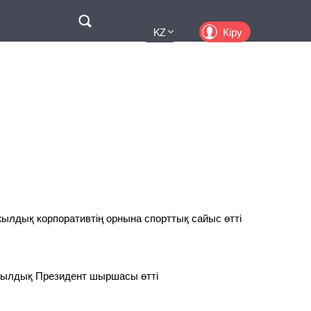
Поиск
Кіру
KZ
UA
EN
PL
RU
лдық корпоративтің орнына спорттық сайыс өтті
ылдық Президент шыршасы өтті