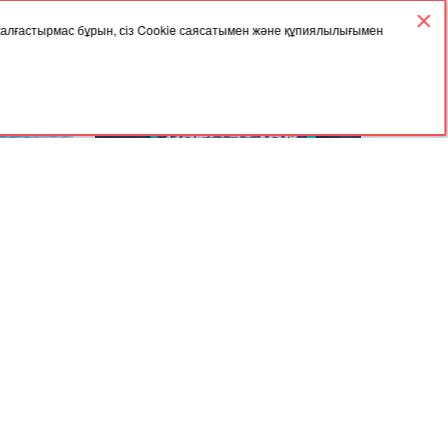
 жалғастырмас бұрын, сіз Cookie саясатымен және құпиялылығымен
18.12.2025, 05:30
үнде
ІІМ жол қозғалысына қатысушыларға
ылды
үндеу жасады