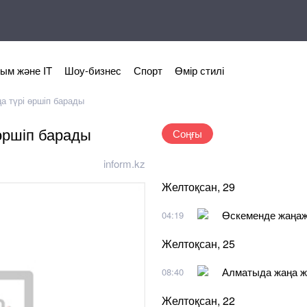
ым және IT
Шоу-бизнес
Спорт
Өмір стилі
а түрі өршіп барады
өршіп барады
Соңғы
inform.kz
Желтоқсан, 29
Өскеменде жаңажы
04:19
Желтоқсан, 25
Алматыда жаңа ж
08:40
Желтоқсан, 22