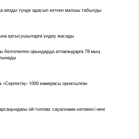
а аязды түнде адасып кеткен малшы табылды
сына қатысушыларға үндеу жасады
 белгіленген орындарда атпағандарға 78 мың
алынады
 «Сергектің» 1000 камерасы орнатылған
қарсаңындағы ой-толғам: сауалнама нәтижесі нені