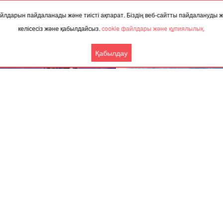
 файлдарын пайдаланады және тиісті ақпарат. Біздің веб-сайтты пайдалануды
ТАҚЫРЫП БОЙЫНША ЖАҢАЛЫҚТАР
келісесіз және қабылдайсыз.
cookie файлдары және құпиялылық.
Қабылдау
.2025, 08:40
22.12.2025, 05:00
атыда жаңа жылдық Президент
Ақтөбе облысында аязды т
шасы өтті
адасып кеткен малшы таб