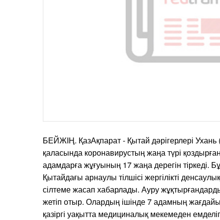
БЕЙЖІҢ. ҚазАқпарат - Қытай дәрігерлері Ухань 
қаласында коронавирустың жаңа түрі қоздырға
адамдарға жұғуының 17 жаңа дерегін тіркеді. 
Қытайдағы арнаулы тілшісі жергілікті денсаулы
сілтеме жасап хабарлады. Ауру жұқтырғандард
жетіп отыр. Олардың ішінде 7 адамның жағдайы
қазіргі уақытта медициналық мекемеден емдел