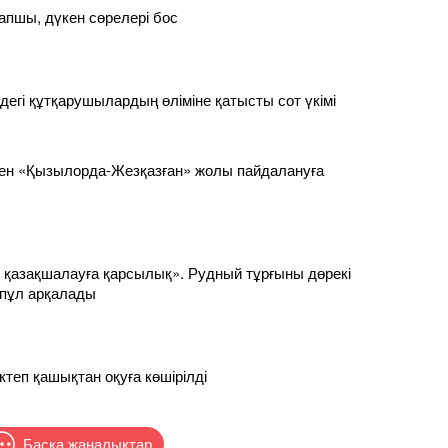
апшы, дүкен сөрелері бос
дегі құтқарушылардың өліміне қатысты сот үкімі
кен «Қызылорда-Жезқазған» жолы пайдалануға
 қазақшалауға қарсылық». Рудный тұрғыны дөрекі
ппұл арқалады
ктеп қашықтан оқуға көшірілді
Басқа жаңалықтар