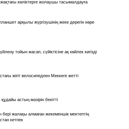
 жақтағы көліктерге жолаушы тасымалдауға
планшет арқылы жүргізушінің жеке дерегін көре
үйлену тойын жасап, сүйіктісіне ақ көйлек кигізді
стағы жігіт велосипедпен Меккеге жетті
құдайы астың мәзірін бекітті
 бері жалақы алмаған жекеменшік мектептің
стан кетпек