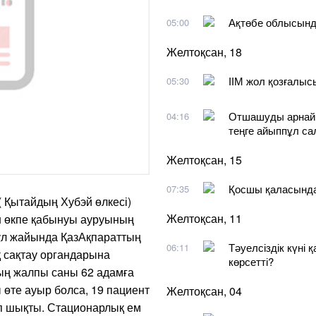
Ақтөбе облысынд
05:00
Желтоқсан, 18
ІІМ жол қозғалы
05:30
Отшашуды арнайы
04:16
теңге айыппұл с
Желтоқсан, 15
Қосшы қаласында
07:35
( Қытайдың Хубэй өлкесі)
Желтоқсан, 11
н өкпе қабынуы ауруының
Бұл жайында ҚазАқпараттың
Тәуелсіздік күні 
06:11
қ сақтау органдарына
көрсетті?
ың жалпы саны 62 адамға
 өте ауыр болса, 19 пациент
Желтоқсан, 04
іп шықты. Стационарлық ем