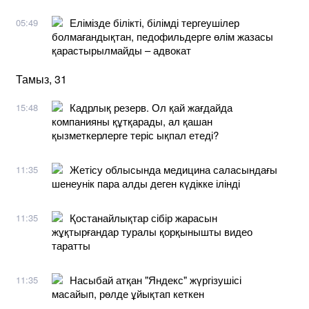
Елімізде білікті, білімді тергеушілер
05:49
болмағандықтан, педофильдерге өлім жазасы
қарастырылмайды – адвокат
Тамыз, 31
Кадрлық резерв. Ол қай жағдайда
15:48
компанияны құтқарады, ал қашан
қызметкерлерге теріс ықпал етеді?
Жетісу облысында медицина саласындағы
11:35
шенеунік пара алды деген күдікке ілінді
Қостанайлықтар сібір жарасын
11:35
жұқтырғандар туралы қорқынышты видео
таратты
Насыбай атқан "Яндекс" жүргізушісі
11:35
масайып, рөлде ұйықтап кеткен