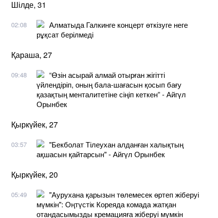
Шілде, 31
Алматыда Галкинге концерт өткізуге неге
02:08
рұқсат берілмеді
Қараша, 27
“Өзін асырай алмай отырған жігітті
09:48
үйлендіріп, оның бала-шағасын қосып бағу
қазақтың менталитетіне сіңіп кеткен” - Айгүл
Орынбек
Қыркүйек, 27
"Бекболат Тілеухан алданған халықтың
03:57
ақшасын қайтарсын" - Айгүл Орынбек
Қыркүйек, 20
"Аурухана қарызын төлемесек өртеп жіберуі
05:49
мүмкін": Оңтүстік Кореяда комада жатқан
отандасымызды кремацияға жіберуі мүмкін