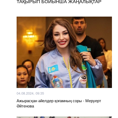
ТАҚЫРЫП БОЙЫНША ЖАҢАЛЫҚТАР
04.08.2024, 09:35
Ажырасқан әйелдер қоғамның соры - Меруерт
Әйтенова