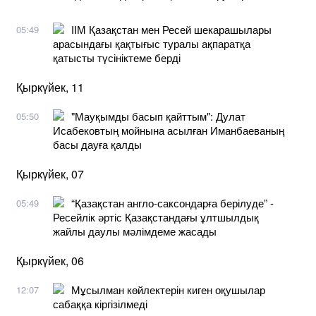
ІІМ Қазақстан мен Ресей шекарашылары
05:49
арасындағы қақтығыс туралы ақпаратқа
қатысты түсініктеме берді
Қыркүйек, 11
"Мауқымды басып қайттым": Дулат
05:50
Исабековтың мойнына асылған Иманбаеваның
басы дауға қалды
Қыркүйек, 07
“Қазақстан англо-саксондарға берілуде” -
05:49
Ресейлік әртіс Қазақстандағы ұлтшылдық
жайлы даулы мәлімдеме жасады
Қыркүйек, 06
Мұсылман көйлектерін киген оқушылар
12:07
сабаққа кіргізілмеді