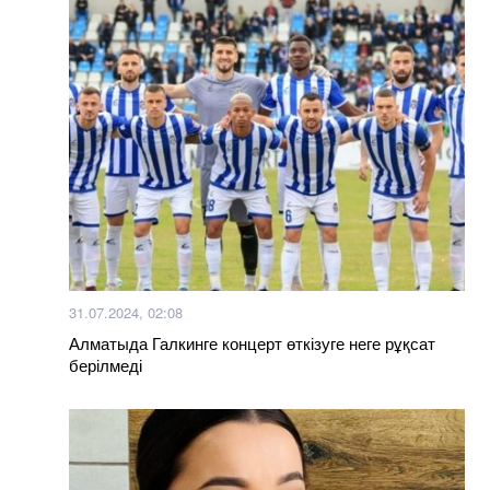
31.07.2024, 02:08
Алматыда Галкинге концерт өткізуге неге рұқсат
берілмеді