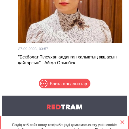
27.09.2023, 03:57
"Бекболат Тілеухан алданған халықтың ақшасын
қайтарсын" - Айгүл Орынбек
Басқа жаңалықтар
RED
TRAM
© 2004-2026 Redtram, Ltd.
Біздің веб-сайт шолу тәжірибеңізді қамтамасыз ету үшін cookie