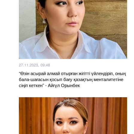
27.11.2023, 09:48
“Өзін асырай алмай отырған жігітті үйлендіріп, оның
бала-шағасын қосып бағу қазақтың менталитетіне
сіңіп кеткен” - Айгүл Орынбек