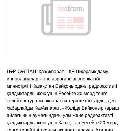
НҰР-СҰЛТАН. ҚазАқпарат – ҚР Цифрлық даму,
инновациялар және аэроғарыш өнеркәсібі
министрлігі Қазақстан Байқоңырдағы радиоактивті
қалдықтарды жою үшін Ресейге 20 млрд теңге
төлейтіні туралы ақпаратты теріске шығарды, деп
хабарлайды ҚазАқпарат. «Желіде Байқоңыр ғарыш
айлағының аумағындағы улы және радиоактивті
қалдықтарды жою үшін Қазақстан Ресейге 20 млрд
теңге төлейтіні туралы ақпарат тарауда. Аталған