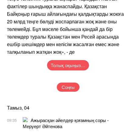
фактілер шындыққа жанаспайды. Қазақстан
Байқоңыр ғарыш айлағындағы қалдықтарды жоюға
20 млрд теңге бөлуді жоспарлаған жоқ және оны
төлемейді. Бұл мәселе бойынша қандай да бір
төлемдер туралы Қазақстан мен Ресей арасында
ешбір шешімдер мен келісім жасалған емес және
талқыланып жатқан жоқ», - де
Толық оқыңыз…
Соңғы
Тамыз, 04
Ажырасқан әйелдер қоғамның соры -
09:35
Меруерт Әйтенова