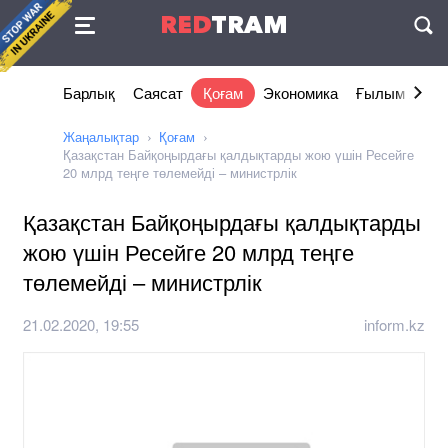
Келісімі
RED
TRAM
П
Барлық
Саясат
Қоғам
Экономика
Ғылым және 
Жаңалықтар
Қоғам
Қазақстан Байқоңырдағы қалдықтарды жою үшін Ресейге
20 млрд теңге төлемейді – министрлік
Қазақстан Байқоңырдағы қалдықтарды
жою үшін Ресейге 20 млрд теңге
төлемейді – министрлік
21.02.2020, 19:55
inform.kz