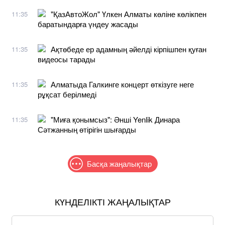
"ҚазАвтоЖол" Үлкен Алматы көліне көлікпен
11:35
баратындарға үндеу жасады
Ақтөбеде ер адамның әйелді кірпішпен қуған
11:35
видеосы тарады
Алматыда Галкинге концерт өткізуге неге
11:35
рұқсат берілмеді
"Миға қонымсыз": Әнші Yenlik Динара
11:35
Сәтжанның өтірігін шығарды
Басқа жаңалықтар
КҮНДЕЛІКТІ ЖАҢАЛЫҚТАР