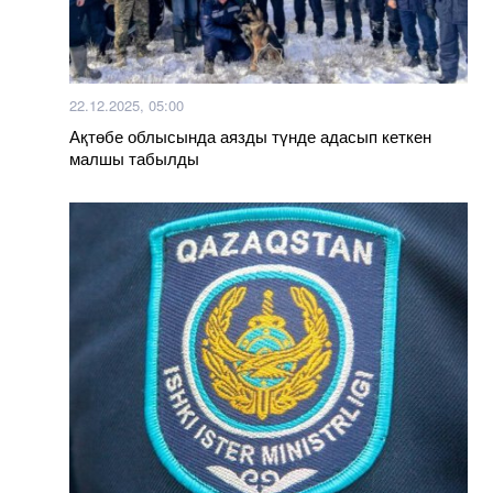
22.12.2025, 05:00
Ақтөбе облысында аязды түнде адасып кеткен
малшы табылды