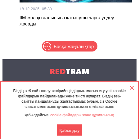
18.12.2025, 05:30
ІІМ жол қозғалысына қатысушыларға үндеу
жасады
Басқа жаңалықтар
RED
TRAM
© 2004-2026 Redtram, Ltd.
Біздің веб-сайт шолу тәжірибеңізді қамтамасыз ету үшін cookie
файлдарын пайдаланады және тиісті ақпарат. Біздің веб-
Ынтымақтастық
Мұрағат
Байланысу
сайтты пайдалануды жалғастырмас бұрын, сіз Cookie
саясатымен және құпиялылығымен келісесіз және
Серіктес
Келісімі
қабылдайсыз.
cookie файлдары және құпиялылық.
материалдар
Қабылдау