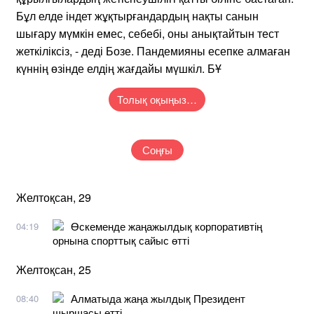
Бұл елде індет жұқтырғандардың нақты санын
шығару мүмкін емес, себебі, оны анықтайтын тест
жеткіліксіз, - деді Бозе. Пандемияны есепке алмаған
күннің өзінде елдің жағдайы мүшкіл. БҰ
Толық оқыңыз…
Соңғы
Желтоқсан, 29
Өскеменде жаңажылдық корпоративтің
04:19
орнына спорттық сайыс өтті
Желтоқсан, 25
Алматыда жаңа жылдық Президент
08:40
шыршасы өтті