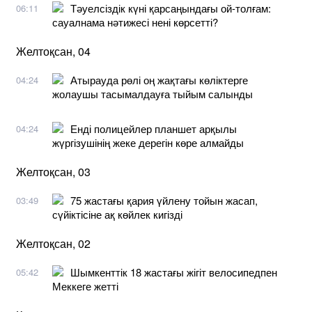
Тәуелсіздік күні қарсаңындағы ой-толғам:
06:11
сауалнама нәтижесі нені көрсетті?
Желтоқсан, 04
Атырауда рөлі оң жақтағы көліктерге
04:24
жолаушы тасымалдауға тыйым салынды
Енді полицейлер планшет арқылы
04:24
жүргізушінің жеке дерегін көре алмайды
Желтоқсан, 03
75 жастағы қария үйлену тойын жасап,
03:49
сүйіктісіне ақ көйлек кигізді
Желтоқсан, 02
Шымкенттік 18 жастағы жігіт велосипедпен
05:42
Меккеге жетті