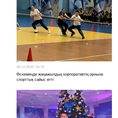
29.12.2025, 04:19
Өскеменде жаңажылдық корпоративтің орнына
спорттық сайыс өтті