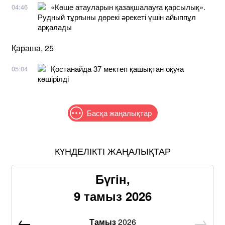
«Көше атауларын қазақшалауға қарсылық».
04:46
Рудный тұрғыны дөрекі әрекеті үшін айыппұл
арқалады
Қараша, 25
Қостанайда 37 мектеп қашықтан оқуға
05:04
көшірілді
Басқа жаңалықтар
КҮНДЕЛІКТІ ЖАҢАЛЫҚТАР
Бүгін,
9 тамыз 2026
Тамыз
2026