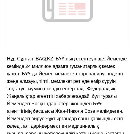
Нұр-Сұлтан, BAQ.KZ. БҰҰ-ның есептеуінше, Йеменде
кемінде 24 миллион адамға гуманитарлық көмек
қажет. БҰҰ-да Йемен мемлекеті коронавирус індетін
жеңе алмауы, тіпті, мемлекет ретінде өмір сүруін
тоқтатуы мүмкін екендігі ескертілді. Федералдық
Жаңалықтар агенттігі хабарлағандай, бұл туралы
Йемендегі Босқындар істері жөніндегі БҰҰ
агенттігінің басшысы Жан-Николя Бозе мәлімдеген.
Йемендегі вирус жұқтырғандар саны қарқынды өсіп
келеді, ал, дәрі-дәрмек пен медициналық
құрылғылардың жетіспеушілігі қатты біліне бастаған.