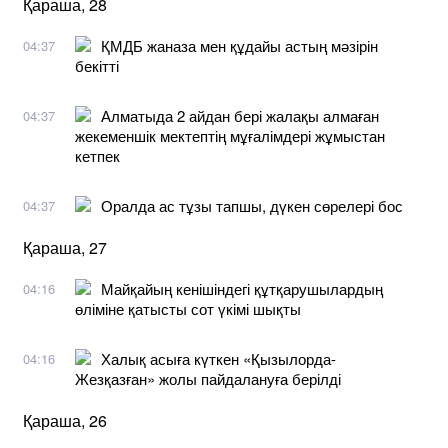
Қараша, 28
ҚМДБ жаназа мен құдайы астың мәзірін
04:37
бекітті
Алматыда 2 айдан бері жалақы алмаған
04:37
жекеменшік мектептің мұғалімдері жұмыстан
кетпек
Оралда ас тұзы тапшы, дүкен сөрелері бос
04:37
Қараша, 27
Майқайың кенішіндегі құтқарушылардың
04:16
өліміне қатысты сот үкімі шықты
Халық асыға күткен «Қызылорда-
04:16
Жезқазған» жолы пайдалануға берілді
Қараша, 26