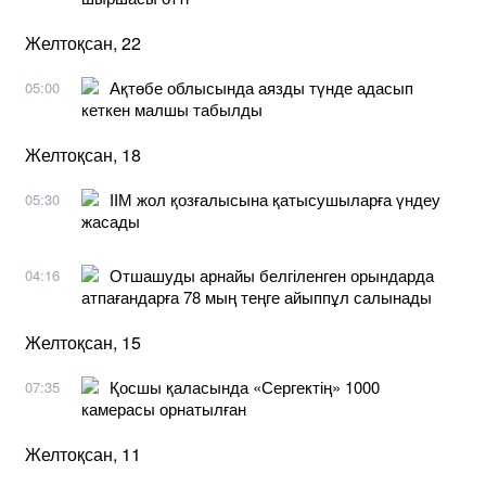
Желтоқсан, 22
Ақтөбе облысында аязды түнде адасып
05:00
кеткен малшы табылды
Желтоқсан, 18
ІІМ жол қозғалысына қатысушыларға үндеу
05:30
жасады
Отшашуды арнайы белгіленген орындарда
04:16
атпағандарға 78 мың теңге айыппұл салынады
Желтоқсан, 15
Қосшы қаласында «Сергектің» 1000
07:35
камерасы орнатылған
Желтоқсан, 11