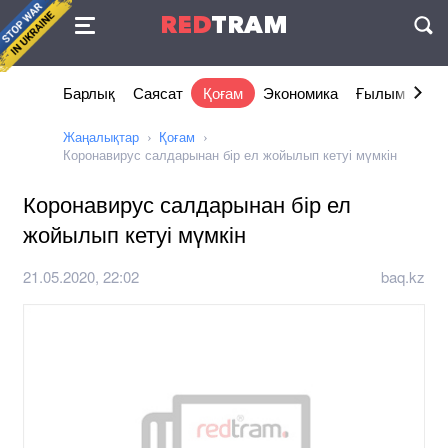
Келісімі
RED
TRAM
П
Барлық
Саясат
Қоғам
Экономика
Ғылым және 
Жаңалықтар
Қоғам
Коронавирус салдарынан бір ел жойылып кетуі мүмкін
Коронавирус салдарынан бір ел
жойылып кетуі мүмкін
21.05.2020, 22:02
baq.kz