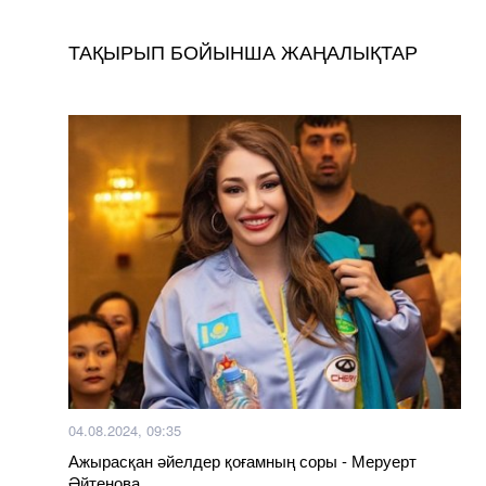
ТАҚЫРЫП БОЙЫНША ЖАҢАЛЫҚТАР
04.08.2024, 09:35
Ажырасқан әйелдер қоғамның соры - Меруерт
Әйтенова