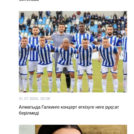
31.07.2024, 02:08
Алматыда Галкинге концерт өткізуге неге рұқсат
берілмеді