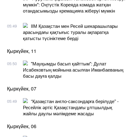
мүмкін": Оңтүстік Кореяда комада жатқан
отандасымызды кремацияға жіберуі мүмкін
ІІМ Қазақстан мен Ресей шекарашылары
05:49
арасындағы қақтығыс туралы ақпаратқа
қатысты түсініктеме берді
Қыркүйек, 11
"Мауқымды басып қайттым": Дулат
05:50
Исабековтың мойнына асылған Иманбаеваның
басы дауға қалды
Қыркүйек, 07
“Қазақстан англо-саксондарға берілуде” -
05:49
Ресейлік әртіс Қазақстандағы ұлтшылдық
жайлы даулы мәлімдеме жасады
Қыркүйек, 06