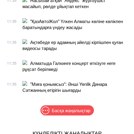
Насыбай атқан "Яндекс" жүргізушісі
11:35
масайып, рөлде ұйықтап кеткен
"ҚазАвтоЖол" Үлкен Алматы көліне көлікпен
11:35
баратындарға үндеу жасады
Ақтөбеде ер адамның әйелді кірпішпен қуған
11:35
видеосы тарады
Алматыда Галкинге концерт өткізуге неге
11:35
рұқсат берілмеді
"Миға қонымсыз": Әнші Yenlik Динара
11:35
Сәтжанның өтірігін шығарды
Басқа жаңалықтар
КҮНДЕЛІКТІ ЖАҢАЛЫҚТАР