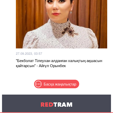
27.09.2023, 03:57
"Бекболат Тілеухан алданған халықтың ақшасын
қайтарсын" - Айгүл Орынбек
Басқа жаңалықтар
RED
TRAM