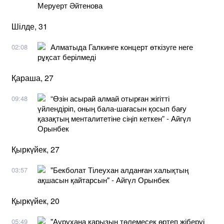
Меруерт Әйтенова
Шілде, 31
Алматыда Галкинге концерт өткізуге неге
02:08
рұқсат берілмеді
Қараша, 27
“Өзін асырай алмай отырған жігітті
09:48
үйлендіріп, оның бала-шағасын қосып бағу
қазақтың менталитетіне сіңіп кеткен” - Айгүл
Орынбек
Қыркүйек, 27
"Бекболат Тілеухан алданған халықтың
03:57
ақшасын қайтарсын" - Айгүл Орынбек
Қыркүйек, 20
"Аурухана қарызын төлемесек өртеп жіберуі
05:49