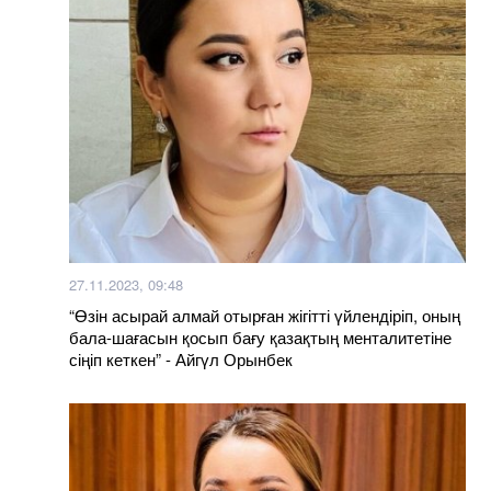
27.11.2023, 09:48
“Өзін асырай алмай отырған жігітті үйлендіріп, оның
бала-шағасын қосып бағу қазақтың менталитетіне
сіңіп кеткен” - Айгүл Орынбек