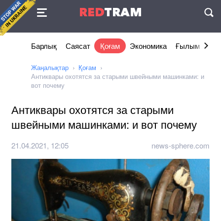
Келісімі
RED
TRAM
П
Барлық
Саясат
Қоғам
Экономика
Ғылым және 
Жаңалықтар
Қоғам
Антиквары охотятся за старыми швейными машинками: и
вот почему
Антиквары охотятся за старыми
швейными машинками: и вот почему
21.04.2021, 12:05
news-sphere.com