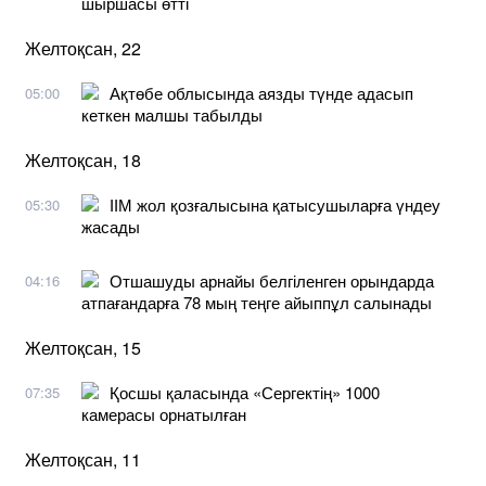
шыршасы өтті
Желтоқсан, 22
Ақтөбе облысында аязды түнде адасып
05:00
кеткен малшы табылды
Желтоқсан, 18
ІІМ жол қозғалысына қатысушыларға үндеу
05:30
жасады
Отшашуды арнайы белгіленген орындарда
04:16
атпағандарға 78 мың теңге айыппұл салынады
Желтоқсан, 15
Қосшы қаласында «Сергектің» 1000
07:35
камерасы орнатылған
Желтоқсан, 11