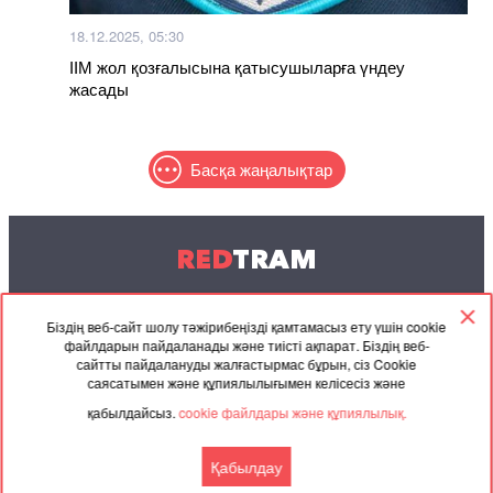
18.12.2025, 05:30
ІІМ жол қозғалысына қатысушыларға үндеу
жасады
Басқа жаңалықтар
RED
TRAM
© 2004-2026 Redtram, Ltd.
Біздің веб-сайт шолу тәжірибеңізді қамтамасыз ету үшін cookie
файлдарын пайдаланады және тиісті ақпарат. Біздің веб-
Ынтымақтастық
Мұрағат
Байланысу
сайтты пайдалануды жалғастырмас бұрын, сіз Cookie
саясатымен және құпиялылығымен келісесіз және
Серіктес
Келісімі
қабылдайсыз.
cookie файлдары және құпиялылық.
материалдар
Қабылдау