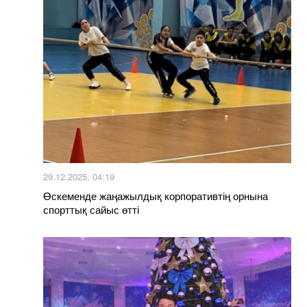
29.12.2025, 04:19
Өскеменде жаңажылдық корпоративтің орнына
спорттық сайыс өтті