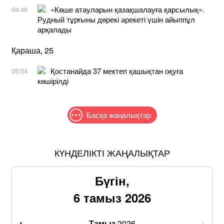
«Көше атауларын қазақшалауға қарсылық».
04:46
Рудный тұрғыны дөрекі әрекеті үшін айыппұл
арқалады
Қараша, 25
Қостанайда 37 мектеп қашықтан оқуға
05:04
көшірілді
Басқа жаңалықтар
КҮНДЕЛІКТІ ЖАҢАЛЫҚТАР
Бүгін,
6 тамыз 2026
Тамыз
2026