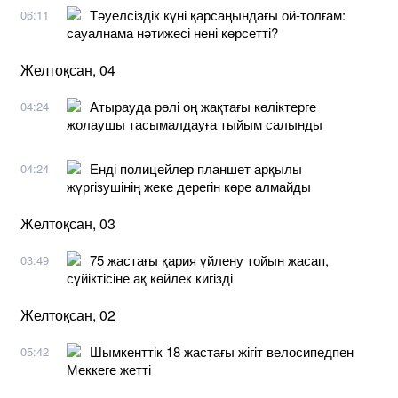
Тәуелсіздік күні қарсаңындағы ой-толғам:
06:11
сауалнама нәтижесі нені көрсетті?
Желтоқсан, 04
Атырауда рөлі оң жақтағы көліктерге
04:24
жолаушы тасымалдауға тыйым салынды
Енді полицейлер планшет арқылы
04:24
жүргізушінің жеке дерегін көре алмайды
Желтоқсан, 03
75 жастағы қария үйлену тойын жасап,
03:49
сүйіктісіне ақ көйлек кигізді
Желтоқсан, 02
Шымкенттік 18 жастағы жігіт велосипедпен
05:42
Меккеге жетті