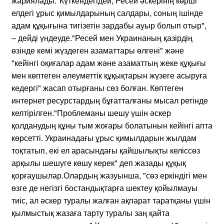
жариялады."Күткендегідей, Ресей әскерінің көрші
елдегі ұрыс қимылдарының салдары, соның ішінде
адам құқығына тигізетін зардабы ауыр болып отыр",
– дейді үндеуде."Ресей мен Украинаның қазірдің
өзінде кемі жүздеген азаматтары өлгені" және
"кейінгі оқиғалар адам және азаматтың жеке құқығы
мен көптеген әлеуметтік құқықтарын жүзеге асыруға
кедергі" жасап отырғаны сөз болған. Көптеген
интернет ресурстардың бұғатталғаны мысал ретінде
келтірілген."Проблеманы шешу үшін әскер
қолданудың құны тым жоғары болатынын кейінгі апта
көрсетті. Украинадағы ұрыс қимылдарын жылдам
тоқтатып, екі ел арасындағы қайшылықты келіссөз
арқылы шешуге көшу керек" деп жазады құқық
қорғаушылар.Олардың жазуынша, "сөз еркіндігі мен
өзге де негізгі бостандықтарға шектеу қойылмауы
тиіс, ал әскер туралы жалған ақпарат таратқаны үшін
қылмыстық жазаға тарту туралы заң қайта