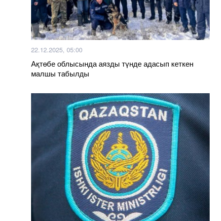
22.12.2025, 05:00
Ақтөбе облысында аязды түнде адасып кеткен
малшы табылды