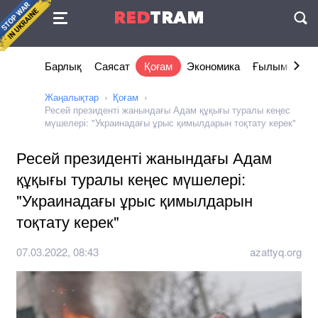
Келісімі
RED
TRAM
П
Барлық
Саясат
Қоғам
Экономика
Ғылым және 
Жаңалықтар
Қоғам
Ресей президенті жанындағы Адам құқығы туралы кеңес
мүшелері: "Украинадағы ұрыс қимылдарын тоқтату керек"
Ресей президенті жанындағы Адам
құқығы туралы кеңес мүшелері:
"Украинадағы ұрыс қимылдарын
тоқтату керек"
07.03.2022, 08:43
azattyq.org