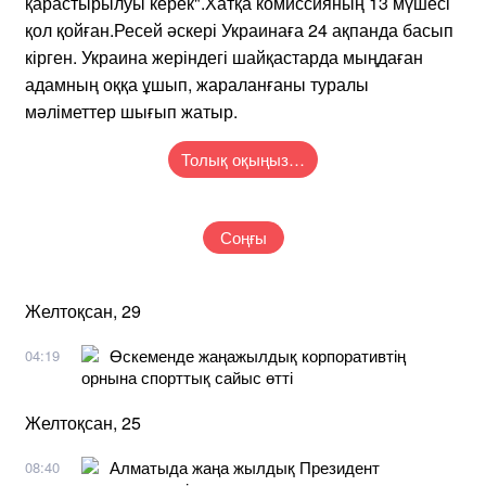
қарастырылуы керек".Хатқа комиссияның 13 мүшесі
қол қойған.Ресей әскері Украинаға 24 ақпанда басып
кірген. Украина жеріндегі шайқастарда мыңдаған
адамның оққа ұшып, жараланғаны туралы
мәліметтер шығып жатыр.
Толық оқыңыз…
Соңғы
Желтоқсан, 29
Өскеменде жаңажылдық корпоративтің
04:19
орнына спорттық сайыс өтті
Желтоқсан, 25
Алматыда жаңа жылдық Президент
08:40