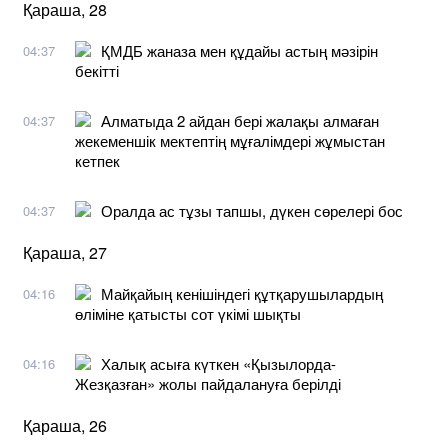
Қараша, 28
ҚМДБ жаназа мен құдайы астың мәзірін
04:37
бекітті
Алматыда 2 айдан бері жалақы алмаған
04:37
жекеменшік мектептің мұғалімдері жұмыстан
кетпек
Оралда ас тұзы тапшы, дүкен сөрелері бос
04:37
Қараша, 27
Майқайың кенішіндегі құтқарушылардың
04:16
өліміне қатысты сот үкімі шықты
Халық асыға күткен «Қызылорда-
04:16
Жезқазған» жолы пайдалануға берілді
Қараша, 26