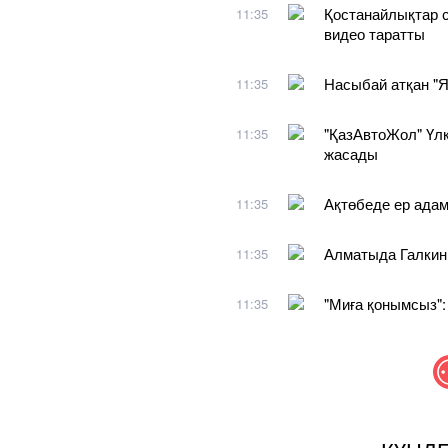
Қостанайлықтар 
11:35
видео таратты
Насыбай атқан "Я
11:35
"ҚазАвтоЖол" Үлк
11:35
жасады
Ақтөбеде ер адам
11:35
Алматыда Галкинге
11:35
"Миға қонымсыз":
11:35