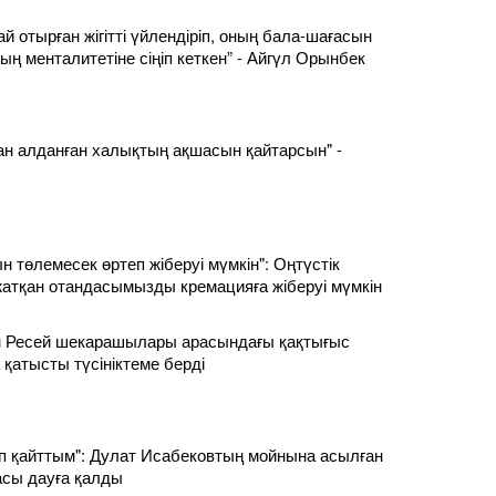
й отырған жігітті үйлендіріп, оның бала-шағасын
ың менталитетіне сіңіп кеткен” - Айгүл Орынбек
ан алданған халықтың ақшасын қайтарсын" -
 төлемесек өртеп жіберуі мүмкін": Оңтүстік
атқан отандасымызды кремацияға жіберуі мүмкін
ен Ресей шекарашылары арасындағы қақтығыс
 қатысты түсініктеме берді
 қайттым": Дулат Исабековтың мойнына асылған
сы дауға қалды