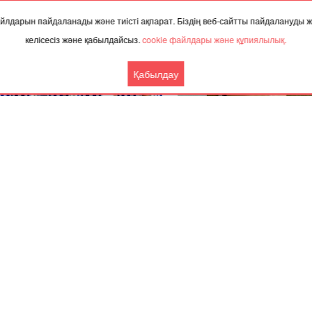
 файлдарын пайдаланады және тиісті ақпарат. Біздің веб-сайтты пайдалануды
келісесіз және қабылдайсыз.
cookie файлдары және құпиялылық.
Қабылдау
.2024, 02:08
27.11.2023, 09:48
тыда Галкинге концерт өткізуге
“Өзін асырай алмай отырған 
 рұқсат берілмеді
үйлендіріп, оның бала-шағ
бағу қазақтың менталитетіне
кеткен” - Айгүл Орынбек
Ынтымақтастық
Басқа жаңалықтар
Серіктес материалдар