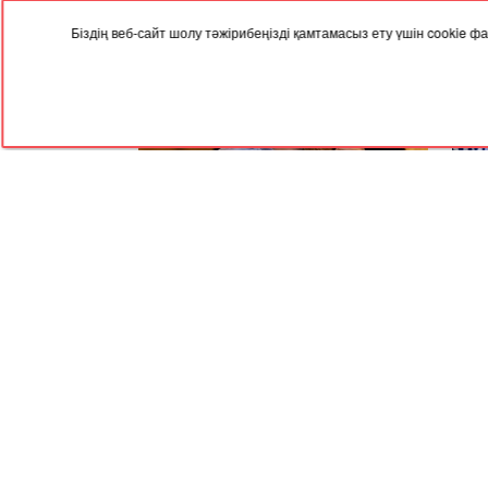
Біздің веб-сайт шолу тәжірибеңізді қамтамасыз ету үшін cookie
04.08.2024, 09:35
31.07
Ажырасқан әйелдер қоғамның соры -
Алма
Меруерт Әйтенова
неге
RED
TRAM
© 2004-2026 Redtram, Ltd.