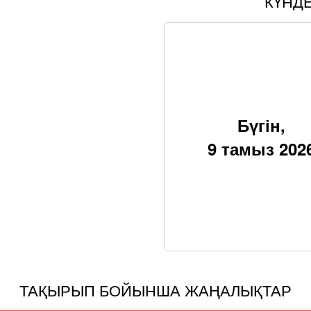
КҮНД
Бүгін,
9 тамыз 202
ТАҚЫРЫП БОЙЫНША ЖАҢАЛЫҚТАР