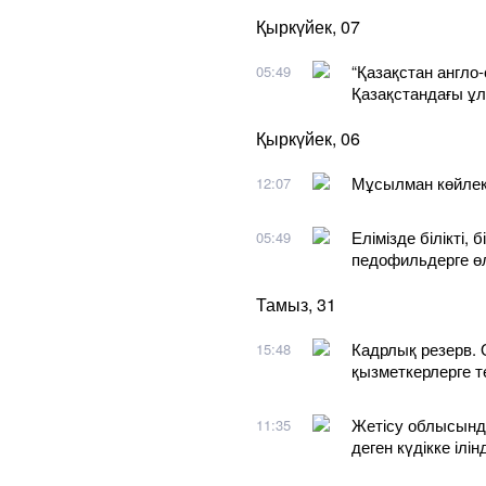
Қыркүйек, 07
“Қазақстан англо-
05:49
Қазақстандағы ұ
Қыркүйек, 06
Мұсылман көйлект
12:07
Елімізде білікті,
05:49
педофильдерге ө
Тамыз, 31
Кадрлық резерв. 
15:48
қызметкерлерге т
Жетісу облысынд
11:35
деген күдікке ілінд