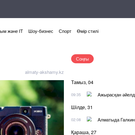
ым және IT
Шоу-бизнес
Спорт
Өмір стилі
Соңғы
almaty-akshamy.kz
Тамыз, 04
Ажырасқан әйелд
09:35
Шілде, 31
Алматыда Галкинге
02:08
Қараша, 27