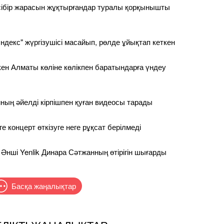
сібір жарасын жұқтырғандар туралы қорқынышты
ндекс" жүргізушісі масайып, рөлде ұйықтап кеткен
ен Алматы көліне көлікпен баратындарға үндеу
ның әйелді кірпішпен қуған видеосы тарады
 концерт өткізуге неге рұқсат берілмеді
 Әнші Yenlik Динара Сәтжанның өтірігін шығарды
Басқа жаңалықтар