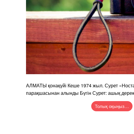
АЛМАТЫ қонақүйі Кеше 1974 жыл. Сурет «Ност
парақшасынан алынды Бүгін Сурет: ашық дере
Толық оқыңыз…