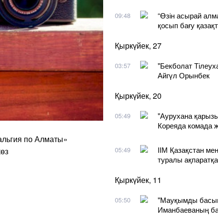
“Өзін асырай алма
09:48
қосып бағу қазақт
Қыркүйек, 27
"Бекболат Тілеух
03:57
Айгүл Орынбек
Қыркүйек, 20
"Аурухана қарызын
05:49
Кореяда комада ж
альгия по Алматы»
ІІМ Қазақстан м
05:49
көз
туралы ақпаратқа
Қыркүйек, 11
"Мауқымды басып
05:50
Иманбаеваның ба