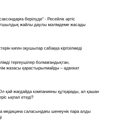
саксондарға берілуде” - Ресейлік әртіс
лтшылдық жайлы даулы мәлімдеме жасады
ерін киген оқушылар сабаққа кіргізілмеді
 білімді тергеушілер болмағандықтан,
лім жазасы қарастырылмайды – адвокат
Ол қай жағдайда компанияны құтқарады, ал қашан
еріс ықпал етеді?
а медицина саласындағы шенеунік пара алды
і