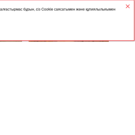
 жалғастырмас бұрын, сіз Cookie саясатымен және құпиялылығымен
27.09.2023, 03:57
жігітті
"Бекболат Тілеухан алданған
асын қосып
халықтың ақшасын қайтарсын" -
 сіңіп
Айгүл Орынбек
Мұрағат
Келісімі