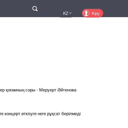
Поиск
Кіру
KZ
UA
EN
PL
RU
ер қоғамның соры - Меруерт Әйтенова
 концерт өткізуге неге рұқсат берілмеді