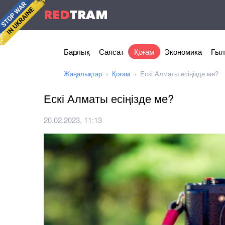
RED
TRAM
Барлық
Саясат
Қоғам
Экономика
Ғыл
Жаңалықтар
Қоғам
Ескі Алматы есіңізде ме?
Ескі Алматы есіңізде ме?
20.02.2023, 11:13