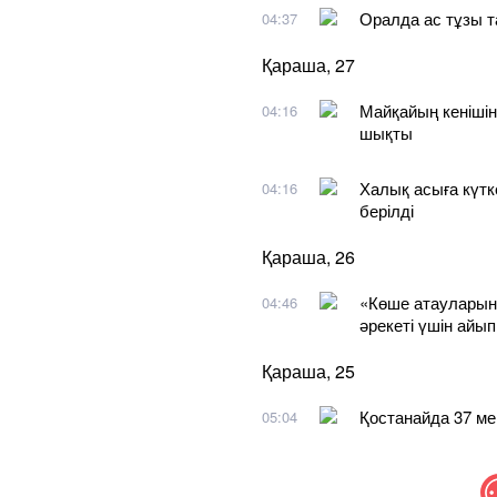
Оралда ас тұзы т
04:37
Қараша, 27
Майқайың кенішін
04:16
шықты
Халық асыға күт
04:16
берілді
Қараша, 26
«Көше атауларын
04:46
әрекеті үшін айы
Қараша, 25
Қостанайда 37 ме
05:04