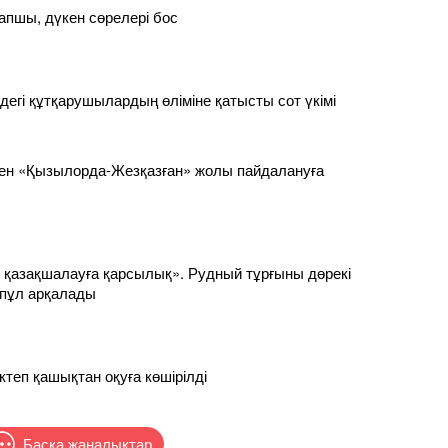
апшы, дүкен сөрелері бос
дегі құтқарушылардың өліміне қатысты сот үкімі
кен «Қызылорда-Жезқазған» жолы пайдалануға
 қазақшалауға қарсылық». Рудный тұрғыны дөрекі
ппұл арқалады
ктеп қашықтан оқуға көшірілді
Басқа жаңалықтар