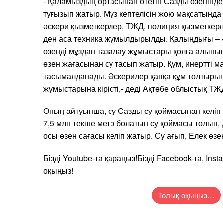
- Қаламыздың ортасынан өтетін Сазды өзенінде 
туғызып жатыр. Мұз кептелісін жою мақсатында 
әскери қызметкерлер, ТЖД, полиция қызметкерле
ден аса техника жұмылдырылды. Қалыңдығы – 40
өзенді мұздан тазалау жұмыстары қолға алыны
өзен жағасынан су тасып жатыр. Құм, инертті ма
тасымалданады. Әскерилер қапқа құм толтырып
жұмыстарына кірісті,- деді Ақтөбе облыстық Т
Оның айтуынша, су Сазды су қоймасынан келіп
7,5 млн текше метр болатын су қоймасы толып, 
осы өзен сағасы келіп жатыр. Су ағып, Елек өзен
Бізді Youtubе-та қараңыз!Бізді Facebook-та, Inst
оқыңыз!
Толық оқыңыз…