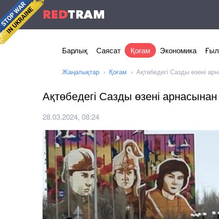
RED
TRAM
Барлық
Саясат
Қоғам
Экономика
Ғыл
Жаңалықтар
Қоғам
Ақтөбедегі Сазды өзені ар
Ақтөбедегі Сазды өзені арнасынан
28.03.2024, 08:24