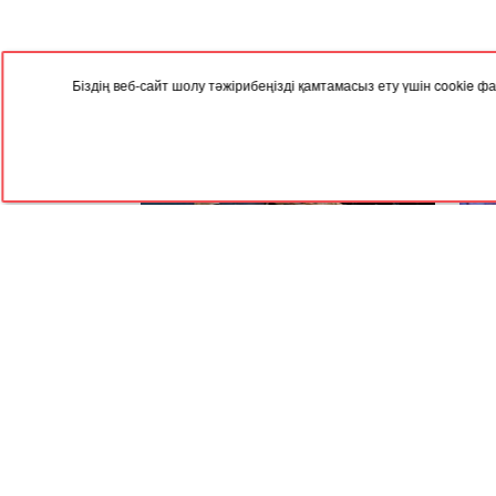
Біздің веб-сайт шолу тәжірибеңізді қамтамасыз ету үшін cookie
29.12.2025, 04:19
25.12
Өскеменде жаңажылдық
Алм
корпоративтің орнына спорттық
шыр
сайыс өтті
RED
TRAM