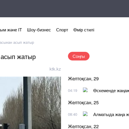
ым және IT
Шоу-бизнес
Спорт
Өмір стилі
насынан асып жатыр
 асып жатыр
Соңғы
ktk.kz
Желтоқсан, 29
Өскеменде жаңажы
04:19
Желтоқсан, 25
Алматыда жаңа ж
08:40
Желтоқсан, 22