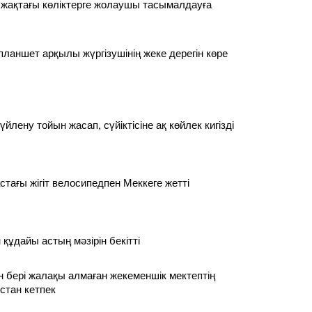
 жақтағы көліктерге жолаушы тасымалдауға
планшет арқылы жүргізушінің жеке дерегін көре
үйлену тойын жасап, сүйіктісіне ақ көйлек кигізді
стағы жігіт велосипедпен Меккеге жетті
құдайы астың мәзірін бекітті
 бері жалақы алмаған жекеменшік мектептің
стан кетпек