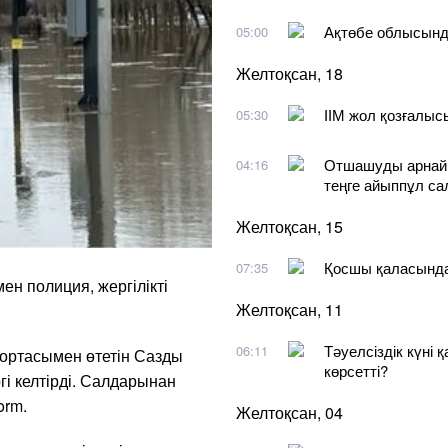
Ақтөбе облысынд
05:00
Желтоқсан, 18
ІІМ жол қозғалы
05:30
Отшашуды арнайы
04:16
теңге айыппұл с
Желтоқсан, 15
Қосшы қаласында
07:35
ен полиция, жергілікті
Желтоқсан, 11
Тәуелсіздік күні 
06:11
қ ортасымен өтетін Сазды
көрсетті?
гі келтірді. Салдарынан
orm.
Желтоқсан, 04