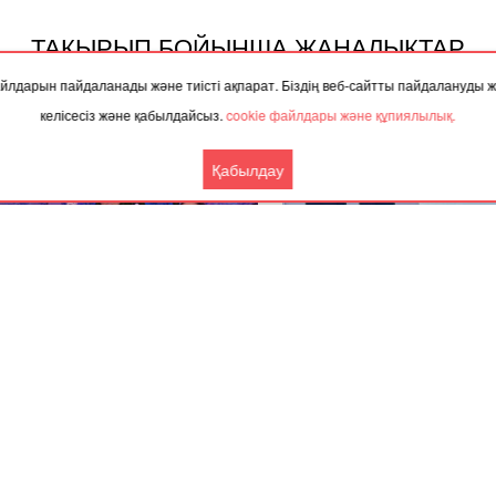
ТАҚЫРЫП БОЙЫНША ЖАҢАЛЫҚТАР
 файлдарын пайдаланады және тиісті ақпарат. Біздің веб-сайтты пайдалануды
келісесіз және қабылдайсыз.
cookie файлдары және құпиялылық.
Қабылдау
.2025, 08:40
22.12.2025, 05:00
атыда жаңа жылдық Президент
Ақтөбе облысында аязды т
шасы өтті
адасып кеткен малшы таб