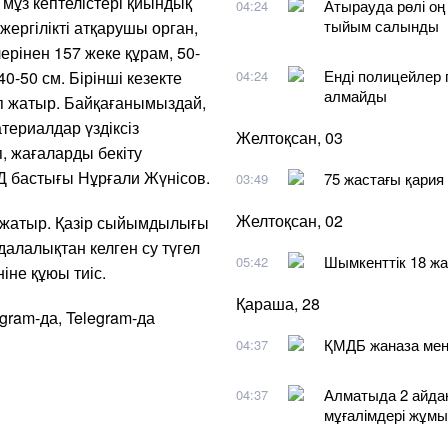
мұз кептелістері қиындық
Атырауда рөлі оң
04:24
тыйым салынды
жергілікті атқарушы орган,
рінен 157 жеке құрам, 50-
Енді полицейлер 
-50 см. Бірінші кезекте
04:24
алмайды
п жатыр. Байқағанымыздай,
териалдар үздіксіз
Желтоқсан, 03
, жағаларды бекіту
ЖД бастығы Нұрғали Жүнісов.
75 жастағы қария 
03:49
Желтоқсан, 02
 жатыр. Қазір сыйымдылығы
далалықтан келген су түгел
Шымкенттік 18 жа
05:42
іне құюы тиіс.
Қараша, 28
agram-да, Telegram-да
ҚМДБ жаназа мен 
04:37
Алматыда 2 айдан
04:37
мұғалімдері жұмы