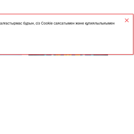
 жалғастырмас бұрын, сіз Cookie саясатымен және құпиялылығымен
18.12.2025, 05:30
үнде
ІІМ жол қозғалысына қатысушыларға
ылды
үндеу жасады