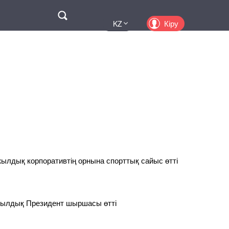
Поиск
Кіру
KZ
UA
EN
PL
RU
лдық корпоративтің орнына спорттық сайыс өтті
ылдық Президент шыршасы өтті