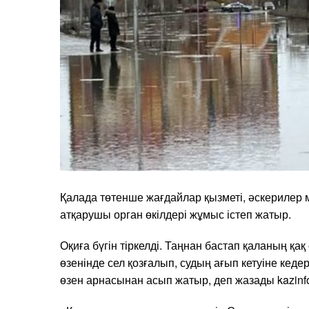
Қалада төтенше жағдайлар қызметі, әскерилер м
атқарушы орган өкілдері жұмыс істеп жатыр.
Оқиға бүгін тіркелді. Таңнан бастап қаланың қа
өзенінде сел қозғалып, судың ағып кетуіне кедер
өзен арнасынан асып жатыр, деп жазады kazinf