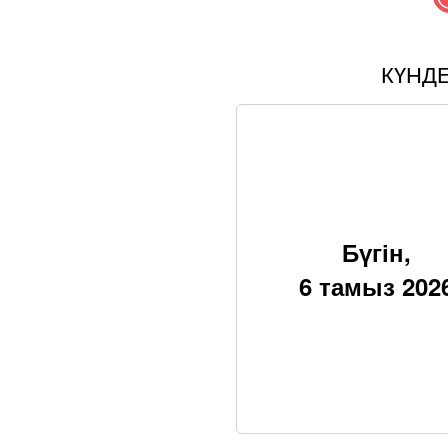
КҮНД
Бүгін,
6 тамыз 202