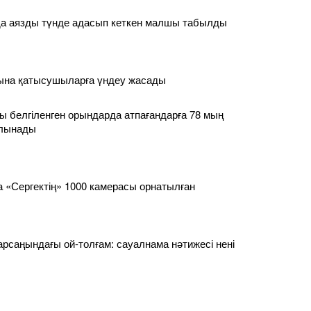
а аязды түнде адасып кеткен малшы табылды
сына қатысушыларға үндеу жасады
 белгіленген орындарда атпағандарға 78 мың
алынады
 «Сергектің» 1000 камерасы орнатылған
қарсаңындағы ой-толғам: сауалнама нәтижесі нені