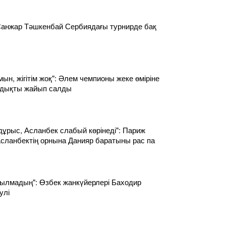
анжар Тәшкенбай Сербиядағы турнирде бақ
н, жігітім жоқ": Әлем чемпионы жеке өміріне
ндықты жайып салды
дұрыс, Асланбек слабый көрінеді": Париж
сланбектің орнына Данияр баратыны рас па
қылмадың": Өзбек жанкүйерлері Баходир
улі