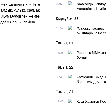
"Жасанды нокдау
, мен дайынмын. - Неге
09:57
Асланбек Шымбер
рамдық, қулық), салмақ
с Жұмағұловпен жекпе-
Қыркүйек, 28
мүддем бар, былайша
"Санжар тоқмейіл
05:52
ойындарына не се
Тамыз, 31
Ресейлік ММА аң
11:35
болды
Тамыз, 22
Футболшы қызды 
05:49
басшысы дауға қ
Тамыз, 21
Қуат Хамитов Ре
13:46