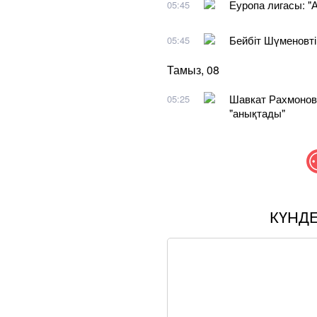
Еуропа лигасы: "А
05:45
Бейбіт Шүменовті
05:45
Тамыз, 08
Шавкат Рахмонов 
05:25
"анықтады"
КҮНД