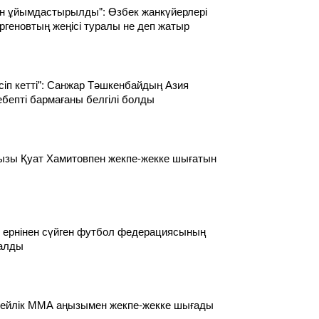
н ұйымдастырылды": Өзбек жанкүйерлері
геновтың жеңісі туралы не деп жатыр
сіп кетті": Санжар Тәшкенбайдың Азия
бепті бармағаны белгілі болды
ызы Қуат Хамитовпен жекпе-жекке шығатын
ернінен сүйген футбол федерациясының
алды
сейлік ММА аңызымен жекпе-жекке шығады