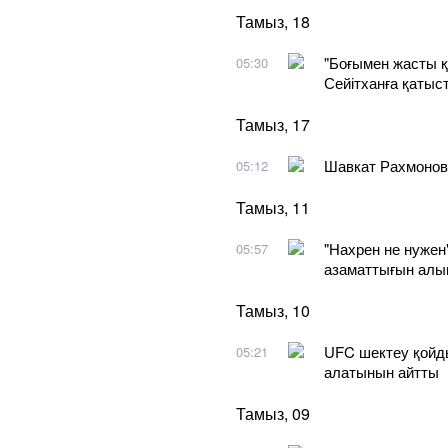
Тамыз, 18
"Боғымен жасты қы
05:30
Сейітханға қатыс
Тамыз, 17
Шавкат Рахмонов
05:12
Тамыз, 11
"Нахрен не нужен"
05:57
азаматтығын алып
Тамыз, 10
UFC шектеу қойды
05:21
алатынын айтты
Тамыз, 09