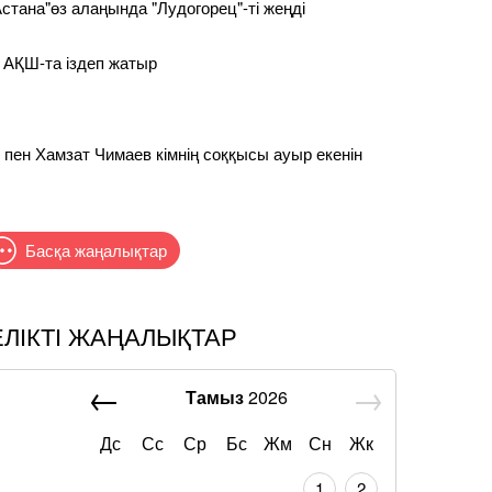
стана"өз алаңында "Лудогорец"-ті жеңді
 АҚШ-та іздеп жатыр
пен Хамзат Чимаев кімнің соққысы ауыр екенін
Басқа жаңалықтар
ЕЛІКТІ ЖАҢАЛЫҚТАР
Тамыз
2026
Дс
Сс
Ср
Бс
Жм
Сн
Жк
1
2