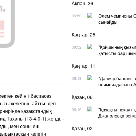
Ақпан, 26
Әлем чемпионы С
06:50
сынайды
Қаңтар, 25
"Қойшының қызымы
08:52
қатысты бар шы
Қаңтар, 11
"Данияр барғаны 
06:13
олимпиадасына А
ктен кейінгі баспасөз
Қазан, 06
сы келетінін айтты, деп
"Қазақты нокаут 
06:19
рнирінде қазақстандық
Джалоловқа ренж
 Таханы (13-4-0-1) жеңді. -
лды, мен соны еш
Қазан, 02
дырықтасқың келетін