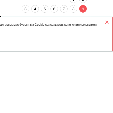
3
4
5
6
7
8
9
6
10
11
12
13
14
15
16
 жалғастырмас бұрын, сіз Cookie саясатымен және құпиялылығымен
17
18
19
20
21
22
23
24
25
26
27
28
29
30
31