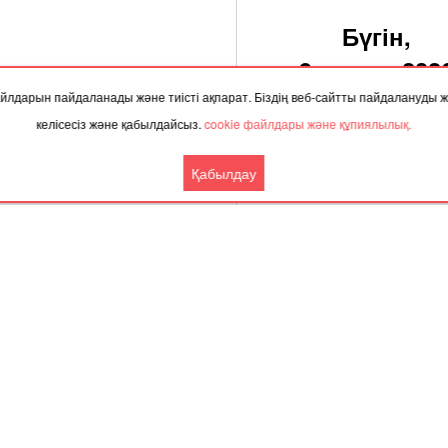
Бүгін,
9 тамыз 202
 файлдарын пайдаланады және тиісті ақпарат. Біздің веб-сайтты пайдалануды
келісесіз және қабылдайсыз.
cookie файлдары және құпиялылық.
Қабылдау
ТАҚЫРЫП БОЙЫНША ЖАҢАЛЫҚТАР