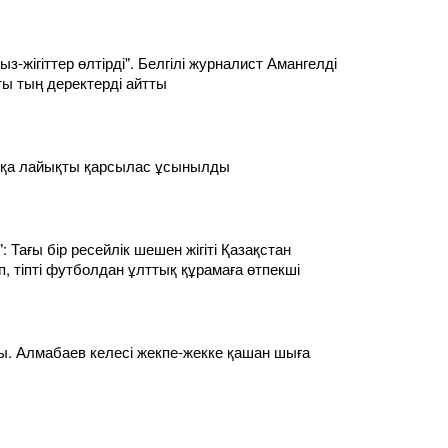
з-жігіттер өлтірді". Белгілі журналист Амангелді
ты тың деректерді айтты
қа лайықты қарсылас ұсынылды
: Тағы бір ресейлік шешен жігіті Қазақстан
, тіпті футболдан ұлттық құрамаға өтпекші
. Алмабаев келесі жекпе-жекке қашан шыға