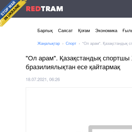
RED
TRAM
Барлық
Саясат
Қоғам
Экономика
Ғылы
Жаңалықтар
Спорт
"Ол арам". Қазақстандық 
"Ол арам". Қазақстандық спортшы
бразилиялықтан есе қайтармақ
18.07.2021, 06:26