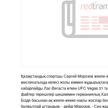
Қазақстандық спортшы Сергей Морозов жекпе-же
мәслихатында келесі жолы кіммен жұдырықтасқы
хабарлайды Лас-Вегаста өткен UFC Vegas 31 ту
файтер төрешілер шешімімен германиялық Халид
Бізде басынан-ақ жекпе-жекке нақты жоспар бо
бұлжытпай ұстандым, - дейді Морозов. - Сен жұ