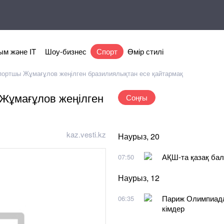
м және IT
Шоу-бизнес
Спорт
Өмір стилі
спортшы Жұмағұлов жеңілген бразилиялықтан есе қайтармақ
 Жұмағұлов жеңілген
Соңғы
kaz.vesti.kz
Наурыз, 20
АҚШ-та қазақ ба
07:50
Наурыз, 12
Париж Олимпиада
06:35
кімдер