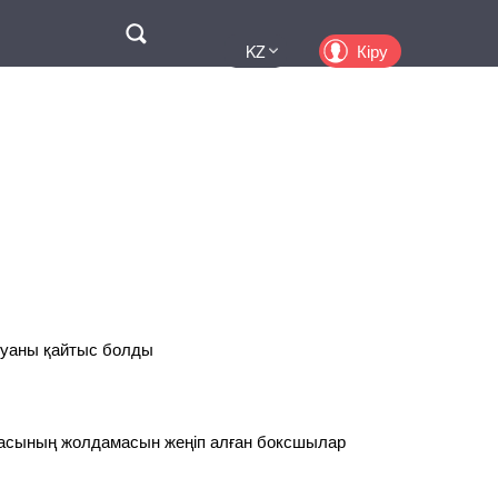
Поиск
Кіру
KZ
UA
EN
PL
RU
луаны қайтыс болды
сының жолдамасын жеңіп алған боксшылар