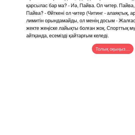
қарсылас бар ма? - Иә, Пайва. Ол читер. Пайва
Пайва? - Өйткені ол читер (Читинг - алаяқтық, а
лимитін орындамайды, ол менің досым - Жалға
жекте жеңіске лайықты болған жоқ. Спорттық 
айтқанда, есемізді қайтарғым келеді.
Толық оқыңыз…