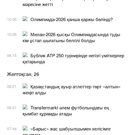
мәресіне жетті
Олимпиада-2026 қанша қаржы бөлінді?
10:06
Милан-2026 қысқы Олимпиадасында туды
10:06
кім ұстап шығатыны белгілі болды
Бублик ATP 250 турнирінде негізгі үміткерлер
08:15
қатарында
Желтоқсан, 26
Қазақстандық ауыр атлеттер төрт «алтын»
08:21
жеңіп алды
Transfermarkt әлем футболындағы ең
08:21
қымбат құрамды атады
«Барыс» жас шабуылшымен келісімге
07:44
отырмақ