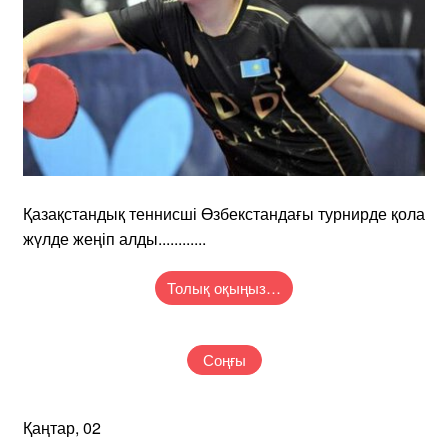
Қазақстандық теннисші Өзбекстандағы турнирде қола
жүлде жеңіп алды............
Толық оқыңыз…
Соңғы
Қаңтар, 02