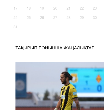
17
18
19
20
21
22
23
24
25
26
27
28
29
30
31
ТАҚЫРЫП БОЙЫНША ЖАҢАЛЫҚТАР