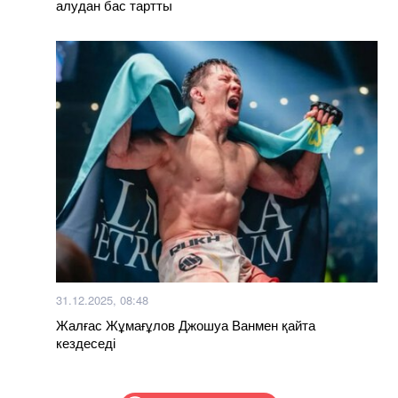
алудан бас тартты
31.12.2025, 08:48
Жалғас Жұмағұлов Джошуа Ванмен қайта
кездеседі