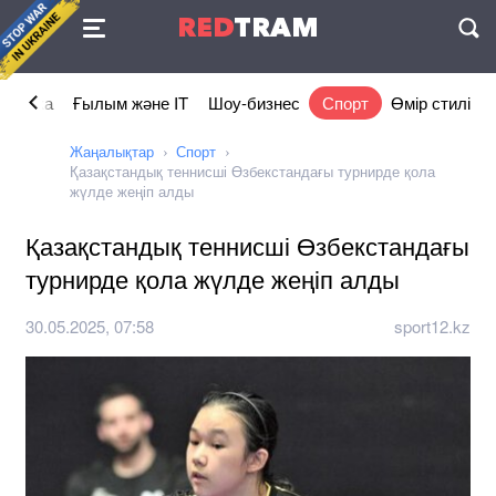
Келісімі
RED
TRAM
П
номика
Ғылым және IT
Шоу-бизнес
Спорт
Өмір стилі
Жаңалықтар
Спорт
Қазақстандық теннисші Өзбекстандағы турнирде қола
жүлде жеңіп алды
Қазақстандық теннисші Өзбекстандағы
турнирде қола жүлде жеңіп алды
30.05.2025, 07:58
sport12.kz