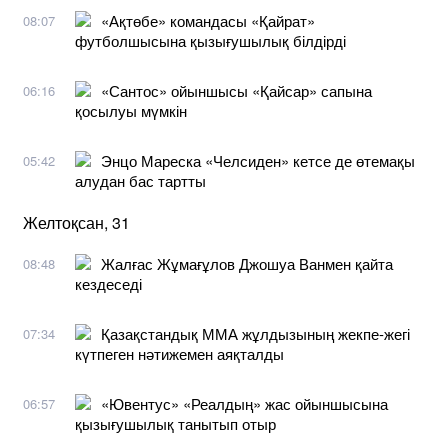
«Ақтөбе» командасы «Қайрат»
08:07
футболшысына қызығушылық білдірді
«Сантос» ойыншысы «Қайсар» сапына
06:16
қосылуы мүмкін
Энцо Мареска «Челсиден» кетсе де өтемақы
05:42
алудан бас тартты
Желтоқсан, 31
Жалғас Жұмағұлов Джошуа Ванмен қайта
08:48
кездеседі
Қазақстандық ММА жұлдызының жекпе-жегі
07:34
күтпеген нәтижемен аяқталды
«Ювентус» «Реалдың» жас ойыншысына
06:57
қызығушылық танытып отыр