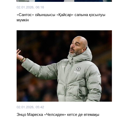
02.01.2026, 06:16
«Сантос» ойыншысы «Қайсар» сапына қосылуы
мүмкін
02.01.2026, 05:42
Энцо Мареска «Челсиден» кетсе де өтемақы