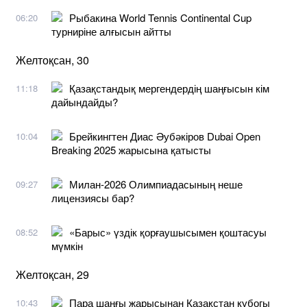
Рыбакина World Tennis Continental Cup
06:20
турниріне алғысын айтты
Желтоқсан, 30
Қазақстандық мергендердің шаңғысын кім
11:18
дайындайды?
Брейкингтен Диас Әубәкіров Dubai Open
10:04
Breaking 2025 жарысына қатысты
Милан-2026 Олимпиадасының неше
09:27
лицензиясы бар?
«Барыс» үздік қорғаушысымен қоштасуы
08:52
мүмкін
Желтоқсан, 29
Пара шаңғы жарысынан Қазақстан кубогы
10:43