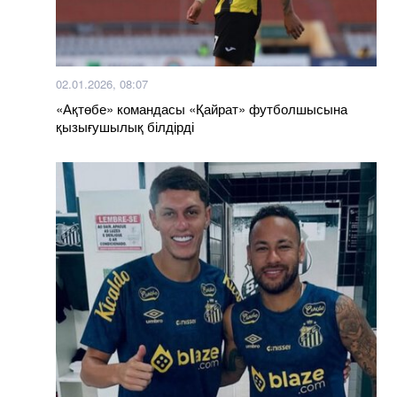
02.01.2026, 08:07
«Ақтөбе» командасы «Қайрат» футболшысына
қызығушылық білдірді