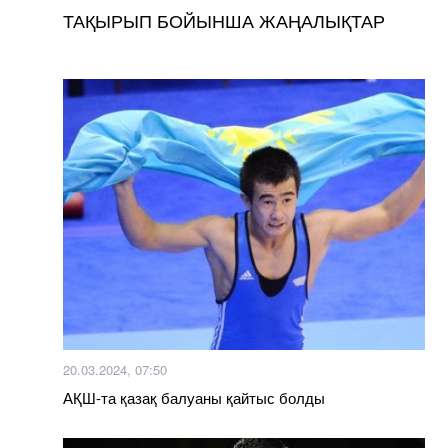
ТАҚЫРЫП БОЙЫНША ЖАҢАЛЫҚТАР
20.03.2024, 07:50
АҚШ-та қазақ балуаны қайтыс болды