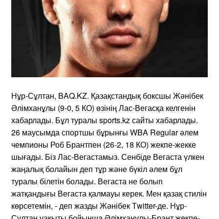
Нұр-Сұлтан, BAQ.KZ. Қазақстандық боксшы Жәнібек
Әлімханұлы (9-0, 5 КО) өзінің Лас-Вегасқа келгенін
хабарлады. Бұл туралы sports.kz сайты хабарлады.
26 маусымда спортшы бұрынғы WBA Regular әлем
чемпионы Роб Брантпен (26-2, 18 КО) жекпе-жекке
шығады. Біз Лас-Вегастамыз. Сенбіде Вегаста үлкен
жаңалық болайын деп тұр және бүкіл әлем бұл
туралы білетін болады. Вегаста не болып
жатқандығы Вегаста қалмауы керек. Мен қазақ стилін
көрсетемін, - деп жазды Жәнібек Тwitter-де. Нұр-
Сұлтан уақыты бойынша Әлімханұлы-Брант жекпе-