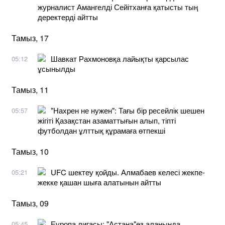
журналист Амангелді Сейітханға қатысты тың
деректерді айтты
Тамыз, 17
Шавкат Рахмоновқа лайықты қарсылас
05:12
ұсынылды
Тамыз, 11
"Нахрен не нужен": Тағы бір ресейлік шешен
05:57
жігіті Қазақстан азаматтығын алып, тіпті
футболдан ұлттық құрамаға өтпекші
Тамыз, 10
UFC шектеу қойды. Алмабаев келесі жекпе-
05:21
жекке қашан шыға алатынын айтты
Тамыз, 09
Еуропа лигасы: "Астана"өз алаңында
05:45