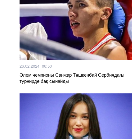
26.02.2024, 06:50
Әлем чемпионы Санжар Тәшкенбай Сербиядағы
турнирде бақ сынайды