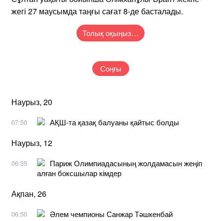
жегі 27 маусымда таңғы сағат 8-де басталады.
Толық оқыңыз…
Соңғы
Наурыз, 20
АҚШ-та қазақ балуаны қайтыс болды
07:50
Наурыз, 12
Париж Олимпиадасының жолдамасын жеңіп
06:35
алған боксшылар кімдер
Ақпан, 26
Әлем чемпионы Санжар Тәшкенбай
06:50