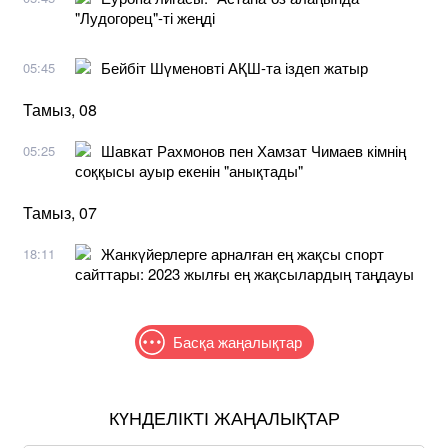
"Лудогорец"-ті жеңді
Бейбіт Шүменовті АҚШ-та іздеп жатыр
05:45
Тамыз, 08
Шавкат Рахмонов пен Хамзат Чимаев кімнің
05:25
соққысы ауыр екенін "анықтады"
Тамыз, 07
Жанкүйерлерге арналған ең жақсы спорт
18:11
сайттары: 2023 жылғы ең жақсылардың таңдауы
Басқа жаңалықтар
КҮНДЕЛІКТІ ЖАҢАЛЫҚТАР