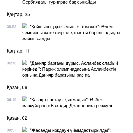
Сербиядағы турнирде бақ сынайды
Қаңтар, 25
"Қойшының қызымын, жігітім жоқ": Әлем
08:52
чемпионы жеке өміріне қатысты бар шындықты
жайып салды
Қаңтар, 11
"Данияр барғаны дұрыс, Асланбек слабый
06:13
көрінеді": Париж олимпиадасына Асланбектің
орнына Данияр баратыны рас па
Қазан, 06
"Қазақты нокаут қылмадың": Өзбек
06:19
жанкүйерлері Баходир Джалоловқа ренжулі
Қазан, 02
"Жасанды нокдаун ұйымдастырылды":
09:57