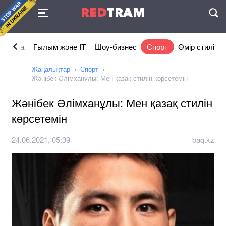
Келісімі
RED
TRAM
П
номика
Ғылым және IT
Шоу-бизнес
Спорт
Өмір стилі
Жаңалықтар
Спорт
Жәнібек Әлімханұлы: Мен қазақ стилін көрсетемін
Жәнібек Әлімханұлы: Мен қазақ стилін
көрсетемін
24.06.2021, 05:39
baq.kz