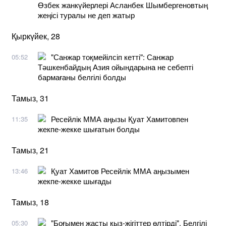
Өзбек жанкүйерлері Асланбек Шымбергеновтың
жеңісі туралы не деп жатыр
Қыркүйек, 28
"Санжар тоқмейілсіп кетті": Санжар
05:52
Тәшкенбайдың Азия ойындарына не себепті
бармағаны белгілі болды
Тамыз, 31
Ресейлік ММА аңызы Қуат Хамитовпен
11:35
жекпе-жекке шығатын болды
Тамыз, 21
Қуат Хамитов Ресейлік ММА аңызымен
13:46
жекпе-жекке шығады
Тамыз, 18
"Боғымен жасты қыз-жігіттер өлтірді". Белгілі
05:30