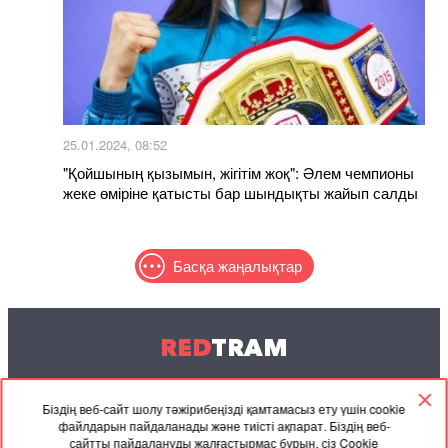
25.01.2024, 08:52
"Қойшының қызымын, жігітім жоқ": Әлем чемпионы
жеке өміріне қатысты бар шындықты жайып салды
Басқа жаңалықтар
RED
TRAM
© 2004-2026 Redtram, Ltd.
Біздің веб-сайт шолу тәжірибеңізді қамтамасыз ету үшін cookie
файлдарын пайдаланады және тиісті ақпарат. Біздің веб-
Ынтымақтастық
Мұрағат
Байланысу
сайтты пайдалануды жалғастырмас бұрын, сіз Cookie