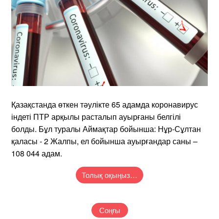
Қазақстанда өткен тәулікте 65 адамда коронавирус
індеті ПТР арқылы расталып ауырғаны белгілі
болды. Бұл туралы Аймақтар бойынша: Нұр-Сұлтан
қаласы - 2 Жалпы, ел бойынша ауырғандар саны –
108 044 адам.
Толық оқыңыз…
Соңғы