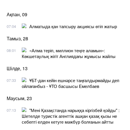
Ақпан, 09
Алматыда қан тапсыру акциясы өтіп жатыр
07:04
Тамыз, 28
«Алма теріп, миллион теңге аламын»:
08:01
Көкшетаулық жігіт Англиядағы жұмысы жайлы
Шілде, 13
ҰБТ-дан кейін ешнәрсе таңғалдырмайды деп
07:33
ойлағанбыз - ҰТО басшысы Емелбаев
Маусым, 23
"Мені Қазақстанда нарыққа кіргізбей қойды" :
07:13
Шетелде туристік агенттік ашқан қазақ қызы не
себепті елден кетуге мәжбүр болғанын айтты