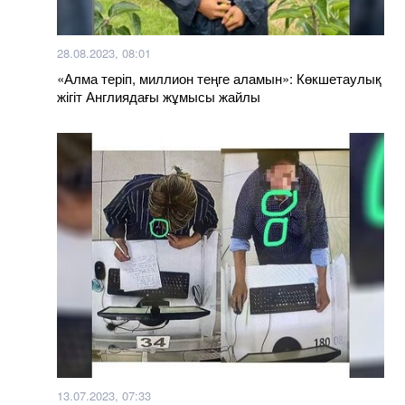
28.08.2023, 08:01
«Алма теріп, миллион теңге аламын»: Көкшетаулық
жігіт Англиядағы жұмысы жайлы
13.07.2023, 07:33