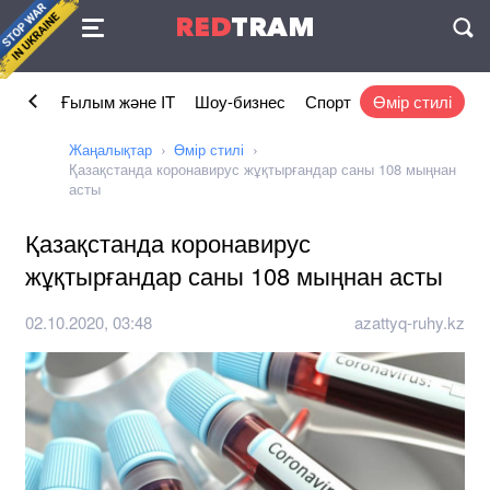
Келісімі
RED
TRAM
П
омика
Ғылым және IT
Шоу-бизнес
Спорт
Өмір стилі
Жаңалықтар
Өмір стилі
Қазақстанда коронавирус жұқтырғандар саны 108 мыңнан
асты
Қазақстанда коронавирус
жұқтырғандар саны 108 мыңнан асты
02.10.2020, 03:48
azattyq-ruhy.kz