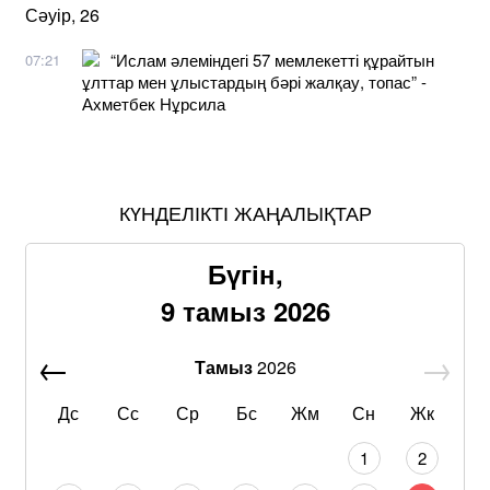
Сәуір, 26
“Ислам әлеміндегі 57 мемлекетті құрайтын
07:21
ұлттар мен ұлыстардың бәрі жалқау, топас” -
Ахметбек Нұрсила
КҮНДЕЛІКТІ ЖАҢАЛЫҚТАР
Бүгін,
9 тамыз 2026
Тамыз
2026
Дс
Сс
Ср
Бс
Жм
Сн
Жк
1
2