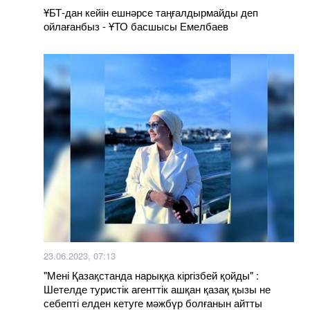
ҰБТ-дан кейін ешнәрсе таңғалдырмайды деп
ойлағанбыз - ҰТО басшысы Емелбаев
23.06.2023, 07:13
"Мені Қазақстанда нарыққа кіргізбей қойды" :
Шетелде туристік агенттік ашқан қазақ қызы не
себепті елден кетуге мәжбүр болғанын айтты