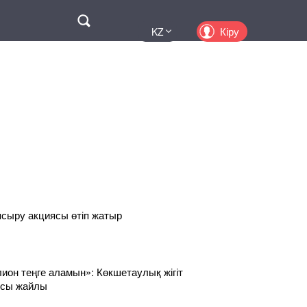
Поиск
Кіру
KZ
UA
EN
PL
RU
сыру акциясы өтіп жатыр
лион теңге аламын»: Көкшетаулық жігіт
ысы жайлы