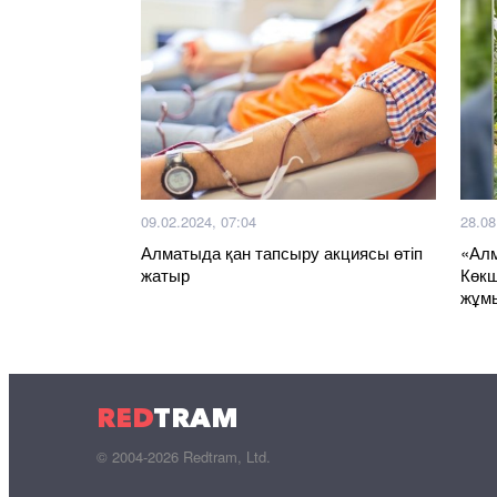
09.02.2024, 07:04
28.08
Алматыда қан тапсыру акциясы өтіп
«Алм
жатыр
Көкш
жұм
RED
TRAM
© 2004-2026 Redtram, Ltd.