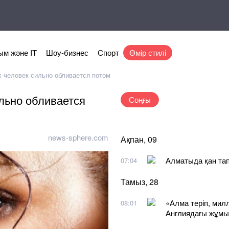
м және IT
Шоу-бизнес
Спорт
Өмір стилі
х человек сильно обливается потом
ильно обливается
Соңғы
news-sphere.com
Ақпан, 09
Алматыда қан тап
07:04
Тамыз, 28
«Алма теріп, мил
08:01
Англиядағы жұм