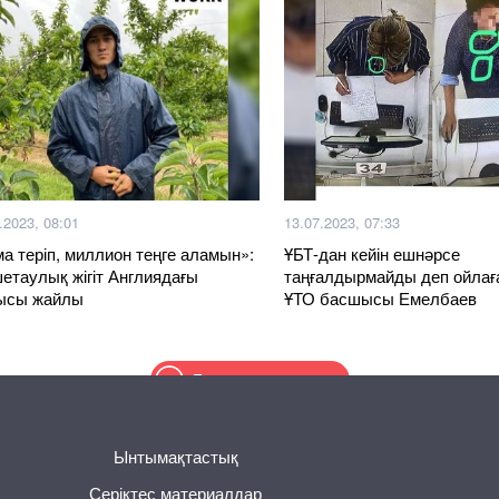
.2023, 08:01
13.07.2023, 07:33
а теріп, миллион теңге аламын»:
ҰБТ-дан кейін ешнәрсе
етаулық жігіт Англиядағы
таңғалдырмайды деп ойлағ
ысы жайлы
ҰТО басшысы Емелбаев
Басқа жаңалықтар
Ынтымақтастық
Серіктес материалдар