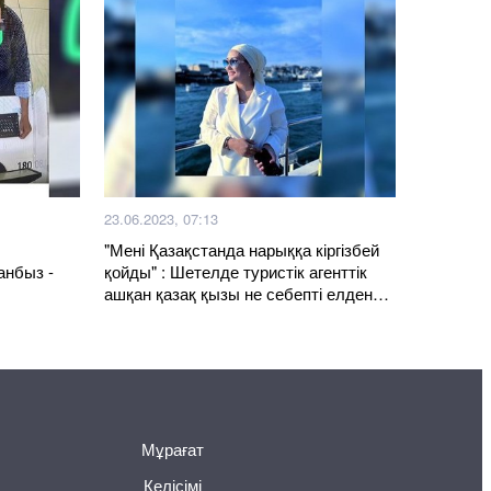
23.06.2023, 07:13
"Мені Қазақстанда нарыққа кіргізбей
анбыз -
қойды" : Шетелде туристік агенттік
ашқан қазақ қызы не себепті елден
кетуге мәжбүр болғанын айтты
Мұрағат
Келісімі