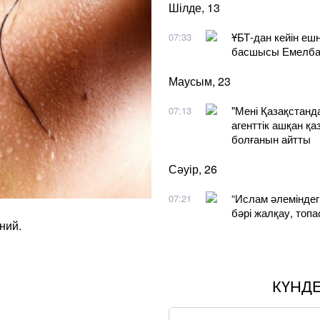
Шілде, 13
ҰБТ-дан кейін еш
07:33
басшысы Емелба
Маусым, 23
"Мені Қазақстанда
07:13
агенттік ашқан қа
болғанын айтты
Сәуір, 26
“Ислам әлеміндег
07:21
бәрі жалқау, топ
ний.
КҮНД