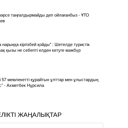
нәрсе таңғалдырмайды деп ойлағанбыз - ҰТО
ев
 нарыққа кіргізбей қойды" : Шетелде туристік
зақ қызы не себепті елден кетуге мәжбүр
і 57 мемлекетті құрайтын ұлттар мен ұлыстардың
ас” - Ахметбек Нұрсила
ЕЛІКТІ ЖАҢАЛЫҚТАР