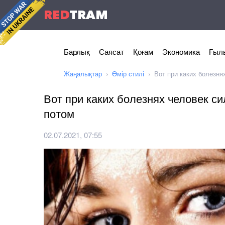
RED
TRAM
Барлық
Саясат
Қоғам
Экономика
Ғылы
Жаңалықтар
Өмір стилі
Вот при каких болезня
Вот при каких болезнях человек с
потом
02.07.2021, 07:55