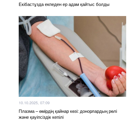
Екібастұзда екпеден ер адам қайтыс болды
10.10.2025, 07:09
Плазма – өмірдің қайнар көзі: донорлардың рөлі
және қауіпсіздік кепілі