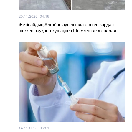
20.11.2025, 04:19
Жетісайдың Алғабас ауылында өрттен зардап
шеккен науқас тікұшақпен Шымкентке жеткізілді
14.11.2025, 06:31