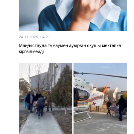
24.11.2025, 04:21
Маңғыстауда тұмаумен ауырған оқушы мектепке
кіргізілмейді