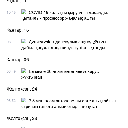
Ақпан, 11
COVID-19 халықты қыру үшін жасалды:
10:15
Қытайлық профессор жаңалық ашты
Қаңтар, 16
Дүниежүзілік денсаулық сақтау ұйымы
08:11
дабыл қағуда: жаңа вирус түрі анықталды
Қаңтар, 06
Елімізде 30 адам метапневмовирус
03:49
жұқтырған
Желтоқсан, 24
3,5 млн адам онкологияны ерте анықтайтын
06:53
скринингтен өте алмай отыр – депутат
Желтоқсан, 23