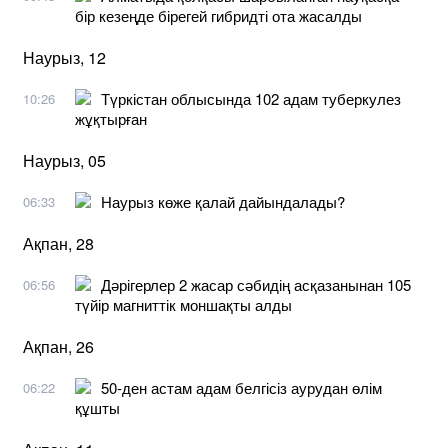
бір кезеңде бірегей гибридті ота жасалды
Наурыз, 12
Түркістан облысында 102 адам туберкулез
10:26
жұқтырған
Наурыз, 05
Наурыз көже қалай дайындалады?
06:33
Ақпан, 28
Дәрігерлер 2 жасар сәбидің асқазанынан 105
06:56
түйір магниттік моншақты алды
Ақпан, 26
50-ден астам адам белгісіз аурудан өлім
06:22
құшты