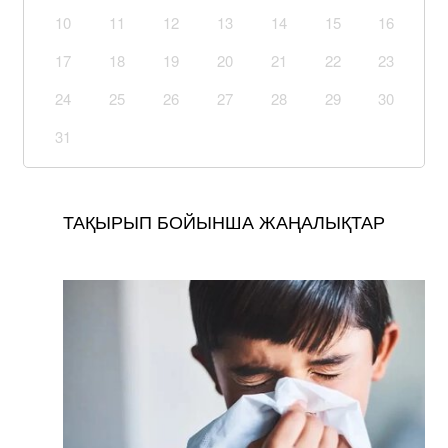
10
11
12
13
14
15
16
17
18
19
20
21
22
23
24
25
26
27
28
29
30
31
ТАҚЫРЫП БОЙЫНША ЖАҢАЛЫҚТАР