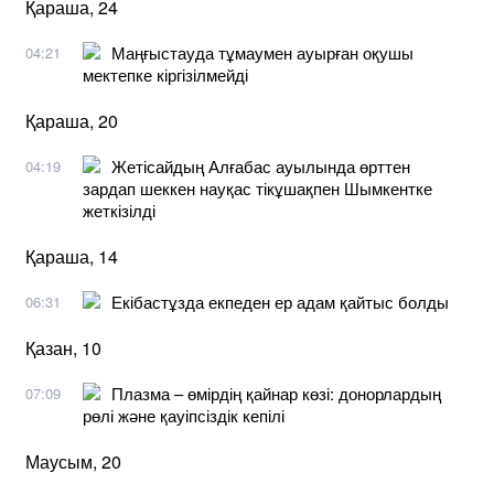
Қараша, 24
Маңғыстауда тұмаумен ауырған оқушы
04:21
мектепке кіргізілмейді
Қараша, 20
Жетісайдың Алғабас ауылында өрттен
04:19
зардап шеккен науқас тікұшақпен Шымкентке
жеткізілді
Қараша, 14
Екібастұзда екпеден ер адам қайтыс болды
06:31
Қазан, 10
Плазма – өмірдің қайнар көзі: донорлардың
07:09
рөлі және қауіпсіздік кепілі
Маусым, 20