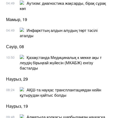
Аутизм: диагностика жақсарды, бірақ сұрақ
04:49
көп
Мамыр, 19
Инфаркттың алдын алудың төрт тәсілі
04:49
аталды
Сәуір, 08
Қазақстанда Медициналық к мекке ақы т
10:50
леудің бірыңғай жүйесін (МКАБЖ) енгізу
басталды
Наурыз, 29
АҚШ-та науқас трансплантациядан кейін
08:24
құтырудан қайтыс болды
Наурыз, 19
Алматыда қолқасы шарбыланған науқасқа
09:48