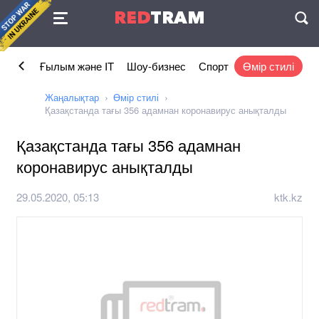
Келісімі
RED
TRAM
П
омика
Ғылым және IT
Шоу-бизнес
Спорт
Өмір стилі
Жаңалықтар
Өмір стилі
Қазақстанда тағы 356 адамнан коронавирус анықталды
Қазақстанда тағы 356 адамнан
коронавирус анықталды
29.05.2020, 05:13
ktk.kz