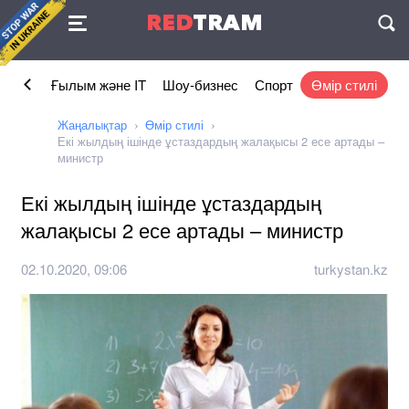
Келісімі
RED
TRAM
П
омика
Ғылым және IT
Шоу-бизнес
Спорт
Өмір стилі
Жаңалықтар
Өмір стилі
Екі жылдың ішінде ұстаздардың жалақысы 2 есе артады –
министр
Екі жылдың ішінде ұстаздардың
жалақысы 2 есе артады – министр
02.10.2020, 09:06
turkystan.kz