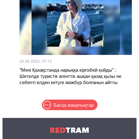
23.06.2023, 07:13
"Мені Қазақстанда нарыққа кіргізбей қойды" :
Шетелде туристік агенттік ашқан қазақ қызы не
себепті елден кетуге мәжбүр болғанын айтты
Басқа жаңалықтар
RED
TRAM