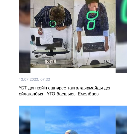
13.07.2023, 07:33
ҰБТ-дан кейін ешнәрсе таңғалдырмайды деп
ойлағанбыз - ҰТО басшысы Емелбаев