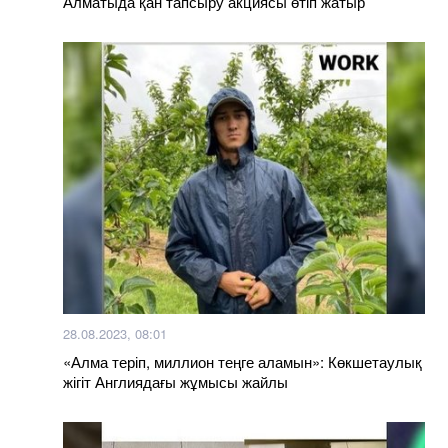
Алматыда қан тапсыру акциясы өтіп жатыр
28.08.2023, 08:01
«Алма теріп, миллион теңге аламын»: Көкшетаулық
жігіт Англиядағы жұмысы жайлы