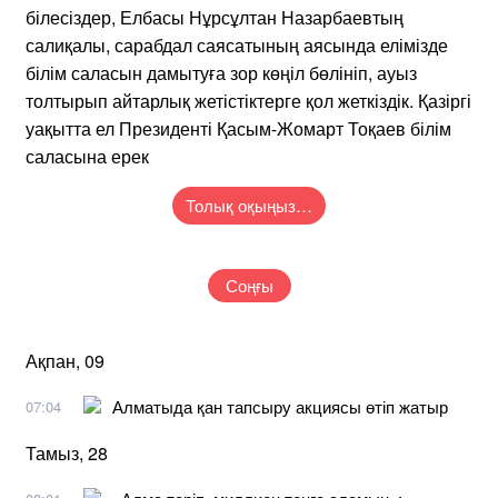
білесіздер, Елбасы Нұрсұлтан Назарбаевтың
салиқалы, сарабдал саясатының аясында елімізде
білім саласын дамытуға зор көңіл бөлініп, ауыз
толтырып айтарлық жетістіктерге қол жеткіздік. Қазіргі
уақытта ел Президенті Қасым-Жомарт Тоқаев білім
саласына ерек
Толық оқыңыз…
Соңғы
Ақпан, 09
Алматыда қан тапсыру акциясы өтіп жатыр
07:04
Тамыз, 28