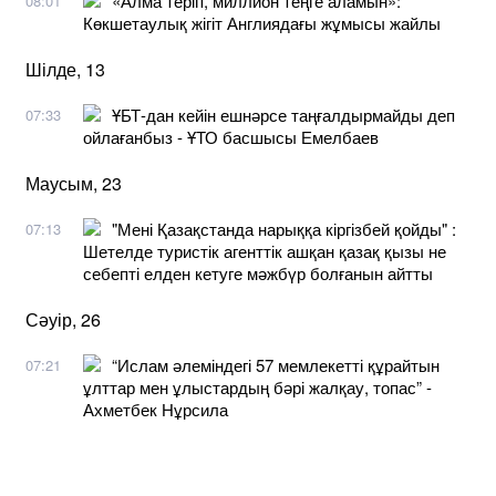
«Алма теріп, миллион теңге аламын»:
08:01
Көкшетаулық жігіт Англиядағы жұмысы жайлы
Шілде, 13
ҰБТ-дан кейін ешнәрсе таңғалдырмайды деп
07:33
ойлағанбыз - ҰТО басшысы Емелбаев
Маусым, 23
"Мені Қазақстанда нарыққа кіргізбей қойды" :
07:13
Шетелде туристік агенттік ашқан қазақ қызы не
себепті елден кетуге мәжбүр болғанын айтты
Сәуір, 26
“Ислам әлеміндегі 57 мемлекетті құрайтын
07:21
ұлттар мен ұлыстардың бәрі жалқау, топас” -
Ахметбек Нұрсила