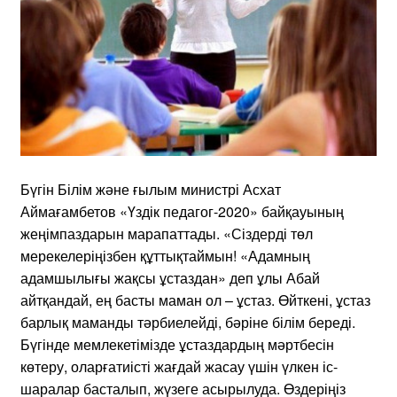
Бүгін Білім және ғылым министрі Асхат
Аймағамбетов «Үздік педагог-2020» байқауының
жеңімпаздарын марапаттады. «Сіздерді төл
мерекелеріңізбен құттықтаймын! «Адамның
адамшылығы жақсы ұстаздан» деп ұлы Абай
айтқандай, ең басты маман ол – ұстаз. Өйткені, ұстаз
барлық маманды тәрбиелейді, бәріне білім береді.
Бүгінде мемлекетімізде ұстаздардың мәртбесін
көтеру, оларғатиісті жағдай жасау үшін үлкен іс-
шаралар басталып, жүзеге асырылуда. Өздеріңіз