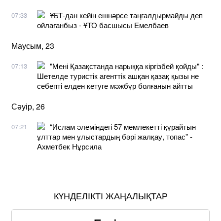
ҰБТ-дан кейін ешнәрсе таңғалдырмайды деп
07:33
ойлағанбыз - ҰТО басшысы Емелбаев
Маусым, 23
"Мені Қазақстанда нарыққа кіргізбей қойды" :
07:13
Шетелде туристік агенттік ашқан қазақ қызы не
себепті елден кетуге мәжбүр болғанын айтты
Сәуір, 26
“Ислам әлеміндегі 57 мемлекетті құрайтын
07:21
ұлттар мен ұлыстардың бәрі жалқау, топас” -
Ахметбек Нұрсила
КҮНДЕЛІКТІ ЖАҢАЛЫҚТАР