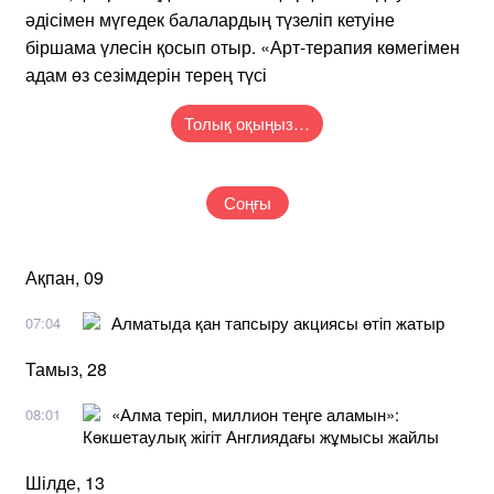
әдісімен мүгедек балалардың түзеліп кетуіне
біршама үлесін қосып отыр. «Арт-терапия көмегімен
адам өз сезімдерін терең түсі
Толық оқыңыз…
Соңғы
Ақпан, 09
Алматыда қан тапсыру акциясы өтіп жатыр
07:04
Тамыз, 28
«Алма теріп, миллион теңге аламын»:
08:01
Көкшетаулық жігіт Англиядағы жұмысы жайлы
Шілде, 13