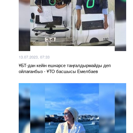
13.07.2023, 07:33
ҰБТ-дан кейін ешнәрсе таңғалдырмайды деп
ойлағанбыз - ҰТО басшысы Емелбаев