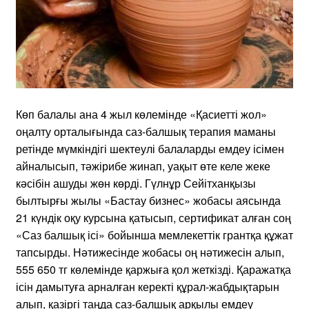
Көп балалы ана 4 жыл көлемінде «Қасиетті жол»
оңалту орталығында саз-балшық терапия маманы
ретінде мүмкіндігі шектеулі балаларды емдеу ісімен
айналысып, тәжірибе жинап, уақыт өте келе жеке
кәсібін ашуды жөн көрді. Гүлнұр Сейітханқызы
былтырғы жылы «Бастау бизнес» жобасы аясында
21 күндік оқу курсына қатысып, сертификат алған соң
«Саз балшық ісі» бойынша мемлекеттік грантқа құжат
тапсырды. Нәтижесінде жобасы оң нәтижесін алып,
555 650 тг көлемінде қаржыға қол жеткізді. Қаражатқа
ісін дамытуға арналған керекті құрал-жабдықтарын
алып, қазіргі таңда саз-балшық арқылы емдеу