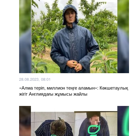
28.08.2023, 08:01
«Алма теріп, миллион теңге аламын»: Көкшетаулық
жігіт Англиядағы жұмысы жайлы