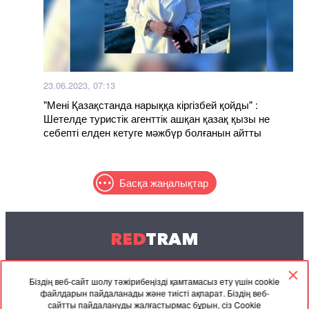
23.06.2023, 07:13
"Мені Қазақстанда нарыққа кіргізбей қойды" :
Шетелде туристік агенттік ашқан қазақ қызы не
себепті елден кетуге мәжбүр болғанын айтты
Басқа жаңалықтар
RED
TRAM
© 2004-2026 Redtram, Ltd.
Біздің веб-сайт шолу тәжірибеңізді қамтамасыз ету үшін cookie
файлдарын пайдаланады және тиісті ақпарат. Біздің веб-
Ынтымақтастық
Мұрағат
Байланысу
сайтты пайдалануды жалғастырмас бұрын, сіз Cookie