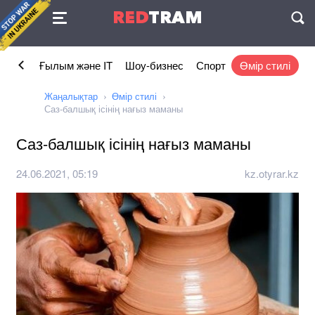
Келісімі
RED
TRAM
П
омика
Ғылым және IT
Шоу-бизнес
Спорт
Өмір стилі
Жаңалықтар
Өмір стилі
Саз-балшық ісінің нағыз маманы
Саз-балшық ісінің нағыз маманы
24.06.2021, 05:19
kz.otyrar.kz