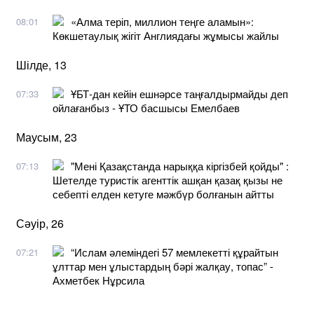
«Алма теріп, миллион теңге аламын»:
08:01
Көкшетаулық жігіт Англиядағы жұмысы жайлы
Шілде, 13
ҰБТ-дан кейін ешнәрсе таңғалдырмайды деп
07:33
ойлағанбыз - ҰТО басшысы Емелбаев
Маусым, 23
"Мені Қазақстанда нарыққа кіргізбей қойды" :
07:13
Шетелде туристік агенттік ашқан қазақ қызы не
себепті елден кетуге мәжбүр болғанын айтты
Сәуір, 26
“Ислам әлеміндегі 57 мемлекетті құрайтын
07:21
ұлттар мен ұлыстардың бәрі жалқау, топас” -
Ахметбек Нұрсила