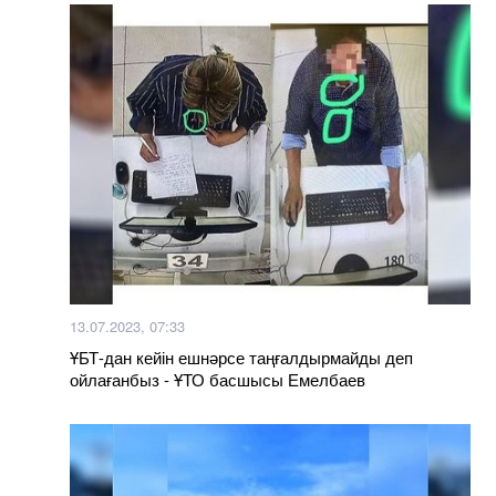
13.07.2023, 07:33
ҰБТ-дан кейін ешнәрсе таңғалдырмайды деп
ойлағанбыз - ҰТО басшысы Емелбаев