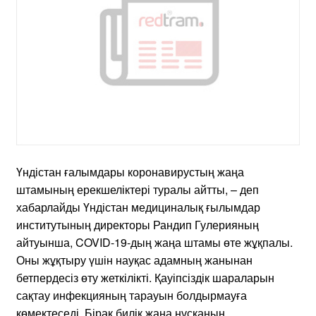
Үндістан ғалымдары коронавирустың жаңа
штамының ерекшеліктері туралы айтты, – деп
хабарлайды Үндістан медициналық ғылымдар
институтының директоры Рандип Гулерияның
айтуынша, COVID-19-дың жаңа штамы өте жұқпалы.
Оны жұқтыру үшін науқас адамның жанынан
бетпердесіз өту жеткілікті. Қауіпсіздік шараларын
сақтау инфекцияның тарауын болдырмауға
көмектеседі. Бірақ билік жаңа нұсқаның