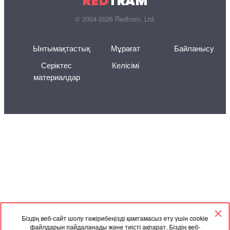
RED
TRAM
© 2004-2026 Redtram, Ltd.
Ынтымақтастық
Мұрағат
Байланысу
Серіктес
Келісімі
материалдар
Біздің веб-сайт шолу тәжірибеңізді қамтамасыз ету үшін cookie
файлдарын пайдаланады және тиісті ақпарат. Біздің веб-