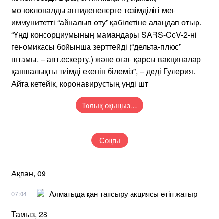
моноклоналды антиденелерге төзімділігі мен
иммунитетті “айналып өту” қабілетіне алаңдап отыр.
“Үнді консорциумының мамандары SARS-CoV-2-ні
геномикасы бойынша зерттейді (“дельта-плюс”
штамы. – авт.ескерту.) және оған қарсы вакциналар
қаншалықты тиімді екенін білеміз”, – деді Гулерия.
Айта кетейік, коронавирустың үнді шт
Толық оқыңыз…
Соңғы
Ақпан, 09
Алматыда қан тапсыру акциясы өтіп жатыр
07:04
Тамыз, 28