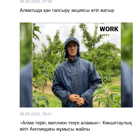
09.02.2024, 07:04
Алматыда қан тапсыру акциясы өтіп жатыр
28.08.2023, 08:01
«Алма теріп, миллион теңге аламын»: Көкшетаулық
жігіт Англиядағы жұмысы жайлы