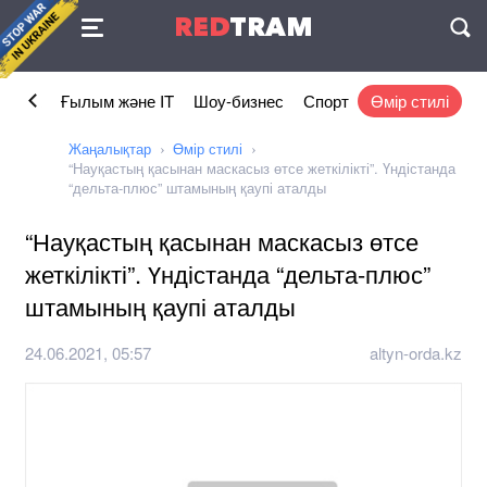
Келісімі
RED
TRAM
П
омика
Ғылым және IT
Шоу-бизнес
Спорт
Өмір стилі
Жаңалықтар
Өмір стилі
“Науқастың қасынан маскасыз өтсе жеткілікті”. Үндістанда
“дельта-плюс” штамының қаупі аталды
“Науқастың қасынан маскасыз өтсе
жеткілікті”. Үндістанда “дельта-плюс”
штамының қаупі аталды
24.06.2021, 05:57
altyn-orda.kz