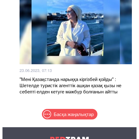
23.06.2023, 07:13
"Мені Қазақстанда нарыққа кіргізбей қойды" :
Шетелде туристік агенттік ашқан қазақ қызы не
себепті елден кетуге мәжбүр болғанын айтты
Басқа жаңалықтар