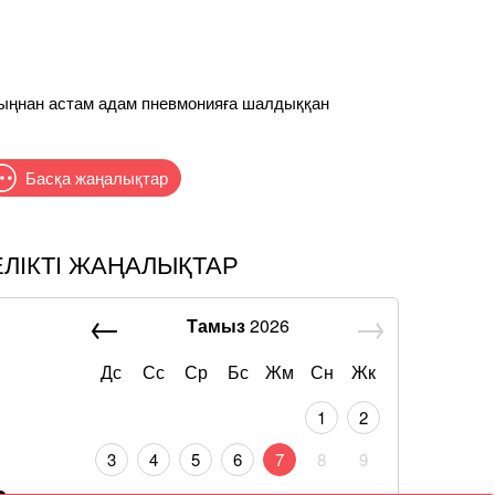
мыңнан астам адам пневмонияға шалдыққан
Басқа жаңалықтар
ЕЛІКТІ ЖАҢАЛЫҚТАР
Тамыз
2026
Дс
Сс
Ср
Бс
Жм
Сн
Жк
1
2
3
4
5
6
7
8
9