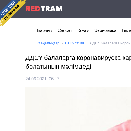
RED
TRAM
Барлық
Саясат
Қоғам
Экономика
Ғылы
Жаңалықтар
Өмір стилі
ДДСҰ балаларға корон
ДДСҰ балаларға коронавирусқа қа
болатынын мәлімдеді
24.06.2021, 06:17