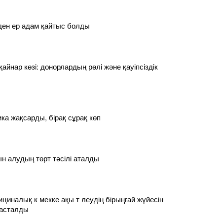
ден ер адам қайтыс болды
қайнар көзі: донорлардың рөлі және қауіпсіздік
ка жақсарды, бірақ сұрақ көп
 алудың төрт тәсілі аталды
циналық к мекке ақы т леудің бірыңғай жүйесін
басталды