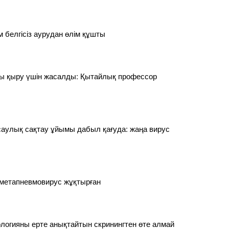
м белгісіз аурудан өлім құшты
ы қыру үшін жасалды: Қытайлық профессор
саулық сақтау ұйымы дабыл қағуда: жаңа вирус
 метапневмовирус жұқтырған
ологияны ерте анықтайтын скринингтен өте алмай