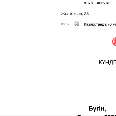
отыр – депутат
Желтоқсан, 23
Қазақстанда 76 
06:59
КҮНД
Бүгін,