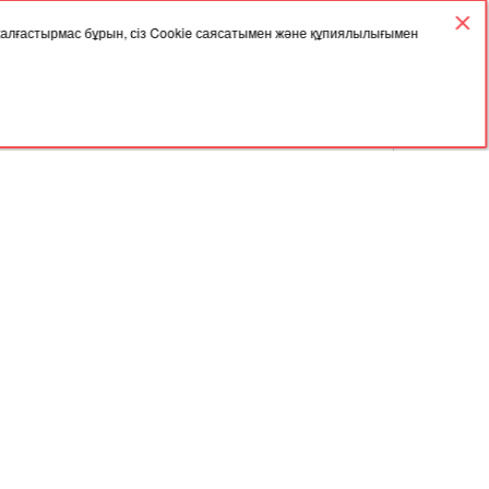
6
10
11
12
13
14
15
16
 жалғастырмас бұрын, сіз Cookie саясатымен және құпиялылығымен
17
18
19
20
21
22
23
24
25
26
27
28
29
30
31