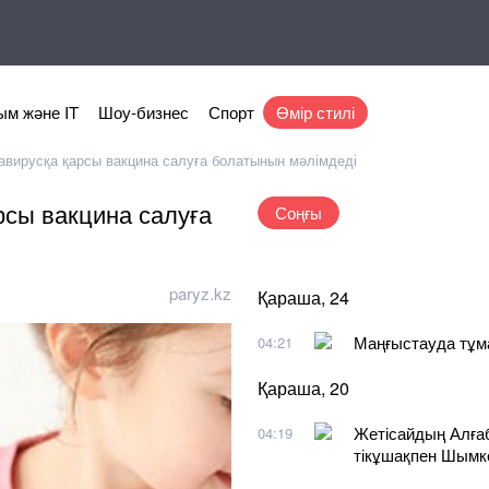
м және IT
Шоу-бизнес
Спорт
Өмір стилі
авирусқа қарсы вакцина салуға болатынын мәлімдеді
рсы вакцина салуға
Соңғы
paryz.kz
Қараша, 24
Маңғыстауда тұма
04:21
Қараша, 20
Жетісайдың Алға
04:19
тікұшақпен Шымке