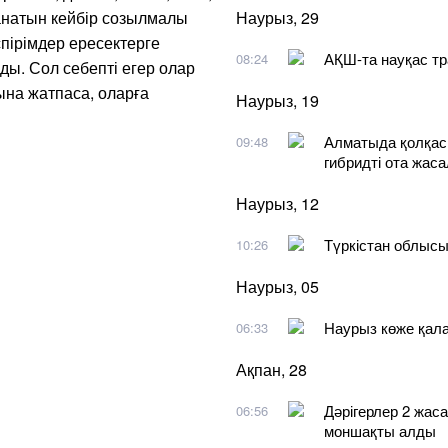
анатын кейбір созылмалы
Наурыз, 29
пірімдер ересектерге
АҚШ-та науқас тр
08:24
ды. Сол себепті егер олар
на жатпаса, оларға
Наурыз, 19
Алматыда қолқасы
09:48
гибридті ота жас
Наурыз, 12
Түркістан облысы
10:26
Наурыз, 05
Наурыз көже қал
06:33
Ақпан, 28
Дәрігерлер 2 жаса
06:56
моншақты алды