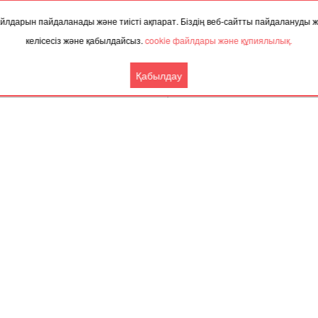
7 тамыз 202
 файлдарын пайдаланады және тиісті ақпарат. Біздің веб-сайтты пайдалануды
келісесіз және қабылдайсыз.
cookie файлдары және құпиялылық.
Қабылдау
ТАҚЫРЫП БОЙЫНША ЖАҢАЛЫҚТАР