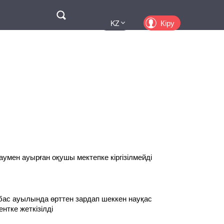
Поиск
Кіру
KZ
UA
EN
PL
RU
умен ауырған оқушы мектепке кіргізілмейді
бас ауылында өрттен зардап шеккен науқас
нтке жеткізілді