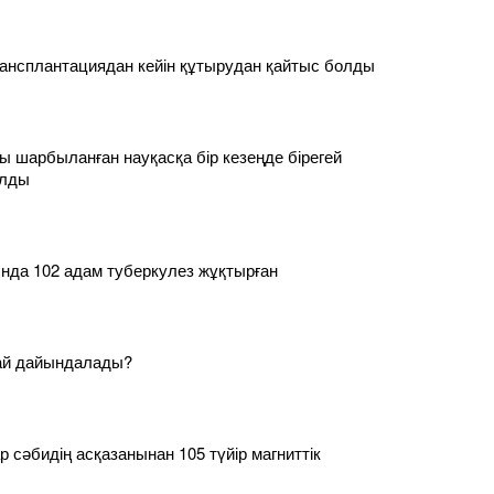
ансплантациядан кейін құтырудан қайтыс болды
 шарбыланған науқасқа бір кезеңде бірегей
алды
нда 102 адам туберкулез жұқтырған
ай дайындалады?
р сәбидің асқазанынан 105 түйір магниттік