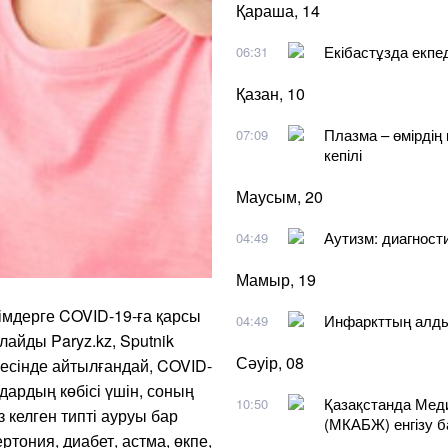
Қараша, 14
Екібастұзда екпе
06:31
Қазан, 10
Плазма – өмірдің 
07:09
кепілі
Маусым, 20
Аутизм: диагности
04:49
Мамыр, 19
імдерге COVID-19-ға қарсы
Инфаркттың алдын
04:49
лайды Paryz.kz, Sputnik
Сәуір, 08
есінде айтылғандай, COVID-
дардың көбісі үшін, соның
Қазақстанда Меди
10:50
 келген типті ауруы бар
(МКАБЖ) енгізу 
ртония, диабет, астма, өкпе,