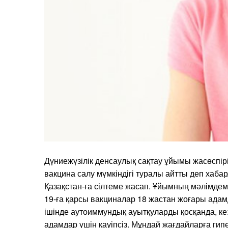
Дүниежүзілік денсаулық сақтау ұйымы жасөспір
вакцина салу мүмкіндігі туралы айтты деп хабар
Қазақстан-ға сілтеме жасап. Ұйымның мәлімдем
19-ға қарсы вакциналар 18 жастан жоғары адам
ішінде аутоиммундық ауытқуларды қосқанда, кез
адамдар үшін қауіпсіз. Мұндай жағдайларға гипе