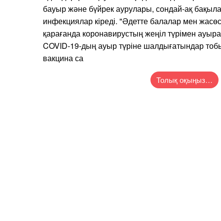
бауыр және бүйрек аурулары, сондай-ақ бақыл
инфекциялар кіреді. "Әдетте балалар мен жасөс
қарағанда коронавирустың жеңіл түрімен ауыра
COVID-19-дың ауыр түріне шалдығатындар тобы
вакцина са
Толық оқыңыз…