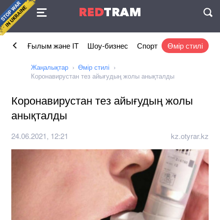
Келісімі
RED
TRAM
П
омика
Ғылым және IT
Шоу-бизнес
Спорт
Өмір стилі
Жаңалықтар
Өмір стилі
Коронавирустан тез айығудың жолы анықталды
Коронавирустан тез айығудың жолы
анықталды
24.06.2021, 12:21
kz.otyrar.kz