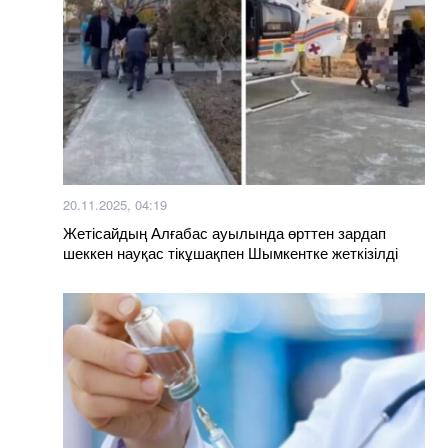
20.11.2025, 04:19
Жетісайдың Алғабас ауылында өрттен зардап
шеккен науқас тікұшақпен Шымкентке жеткізілді