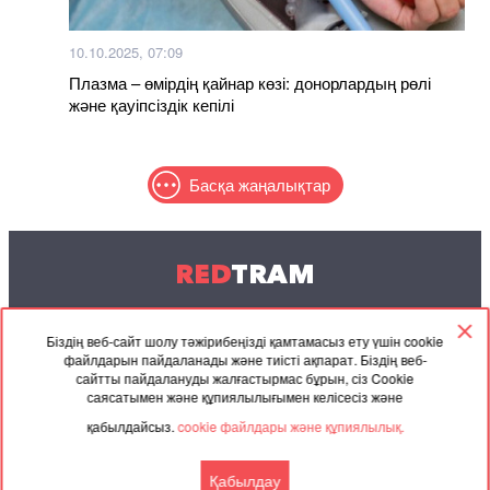
10.10.2025, 07:09
Плазма – өмірдің қайнар көзі: донорлардың рөлі
және қауіпсіздік кепілі
Басқа жаңалықтар
RED
TRAM
© 2004-2026 Redtram, Ltd.
Біздің веб-сайт шолу тәжірибеңізді қамтамасыз ету үшін cookie
файлдарын пайдаланады және тиісті ақпарат. Біздің веб-
Ынтымақтастық
Мұрағат
Байланысу
сайтты пайдалануды жалғастырмас бұрын, сіз Cookie
саясатымен және құпиялылығымен келісесіз және
Серіктес
Келісімі
қабылдайсыз.
cookie файлдары және құпиялылық.
материалдар
Қабылдау