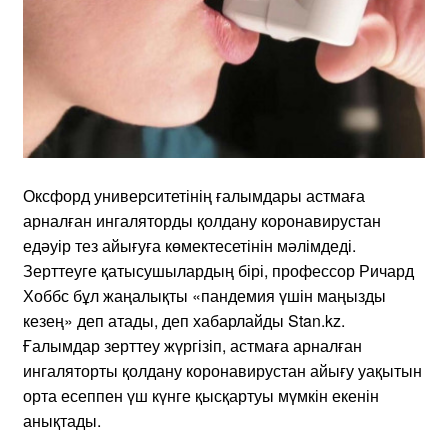
Оксфорд университетінің ғалымдары астмаға
арналған ингаляторды қолдану коронавирустан
едәуір тез айығуға көмектесетінін мәлімдеді.
Зерттеуге қатысушылардың бірі, профессор Ричард
Хоббс бұл жаңалықты «пандемия үшін маңызды
кезең» деп атады, деп хабарлайды Stan.kz.
Ғалымдар зерттеу жүргізіп, астмаға арналған
ингаляторты қолдану коронавирустан айығу уақытын
орта есеппен үш күнге қысқартуы мүмкін екенін
анықтады.