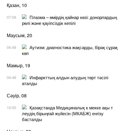
Қазан, 10
Плазма – өмірдің қайнар көзі: донорлардың
07:09
рөлі және қауіпсіздік кепілі
Маусым, 20
Аутизм: диагностика жақсарды, бірақ сұрақ
04:49
көп
Мамыр, 19
Инфаркттың алдын алудың төрт тәсілі
04:49
аталды
Сәуір, 08
Қазақстанда Медициналық к мекке ақы т
10:50
леудің бірыңғай жүйесін (МКАБЖ) енгізу
басталды