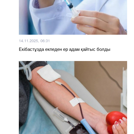
14.11.2025, 06:31
Екібастұзда екпеден ер адам қайтыс болды