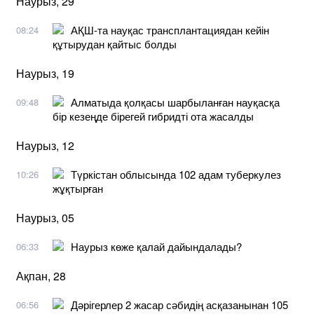
Наурыз, 29
АҚШ-та науқас трансплантациядан кейін
08:24
құтырудан қайтыс болды
Наурыз, 19
Алматыда қолқасы шарбыланған науқасқа
09:48
бір кезеңде бірегей гибридті ота жасалды
Наурыз, 12
Түркістан облысында 102 адам туберкулез
10:26
жұқтырған
Наурыз, 05
Наурыз көже қалай дайындалады?
06:33
Ақпан, 28
Дәрігерлер 2 жасар сәбидің асқазанынан 105
06:56