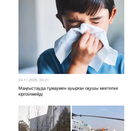
24.11.2025, 04:21
Маңғыстауда тұмаумен ауырған оқушы мектепке
кіргізілмейді