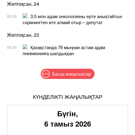
Желтоқсан, 24
3,5 млн адам онкологияны ерте анықтайтын
06:53
скринингтен өте алмай отыр – депутат
Желтоқсан, 23
Қазақстанда 76 мыңнан астам адам
06:59
пневмонияға шалдыққан
Басқа жаңалықтар
КҮНДЕЛІКТІ ЖАҢАЛЫҚТАР
Бүгін,
6 тамыз 2026