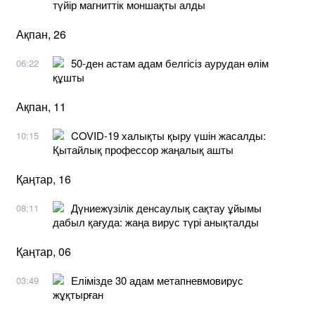
түйір магниттік моншақты алды
Ақпан, 26
50-ден астам адам белгісіз аурудан өлім
06:22
құшты
Ақпан, 11
COVID-19 халықты қыру үшін жасалды:
10:15
Қытайлық профессор жаңалық ашты
Қаңтар, 16
Дүниежүзілік денсаулық сақтау ұйымы
08:11
дабыл қағуда: жаңа вирус түрі анықталды
Қаңтар, 06
Елімізде 30 адам метапневмовирус
03:49
жұқтырған