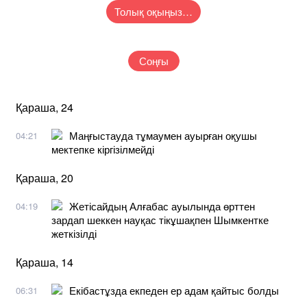
Толық оқыңыз…
Соңғы
Қараша, 24
Маңғыстауда тұмаумен ауырған оқушы
04:21
мектепке кіргізілмейді
Қараша, 20
Жетісайдың Алғабас ауылында өрттен
04:19
зардап шеккен науқас тікұшақпен Шымкентке
жеткізілді
Қараша, 14
Екібастұзда екпеден ер адам қайтыс болды
06:31