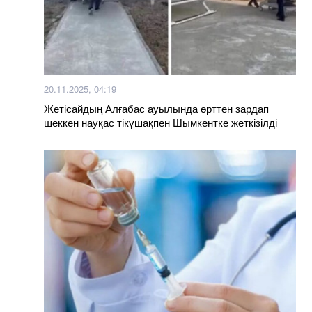
20.11.2025, 04:19
Жетісайдың Алғабас ауылында өрттен зардап
шеккен науқас тікұшақпен Шымкентке жеткізілді