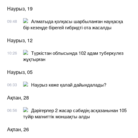
Наурыз, 19
Алматыда қолқасы шарбыланған науқасқа
09:48
бір кезеңде бірегей гибридті ота жасалды
Наурыз, 12
Түркістан облысында 102 адам туберкулез
10:26
жұқтырған
Наурыз, 05
Наурыз көже қалай дайындалады?
06:33
Ақпан, 28
Дәрігерлер 2 жасар сәбидің асқазанынан 105
06:56
түйір магниттік моншақты алды
Ақпан, 26