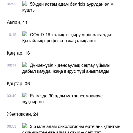
50-ден астам адам белгісіз аурудан өлім
06:22
құшты
Ақпан, 11
COVID-19 халықты қыру үшін жасалды:
10:15
Қытайлық профессор жаңалық ашты
Қаңтар, 16
Дүниежүзілік денсаулық сақтау ұйымы
08:11
дабыл қағуда: жаңа вирус түрі анықталды
Қаңтар, 06
Елімізде 30 адам метапневмовирус
03:49
жұқтырған
Желтоқсан, 24
3,5 млн адам онкологияны ерте анықтайтын
06:53
скринингтен өте алмай отыр – депутат