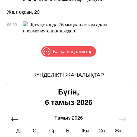
Желтоқсан, 23
Қазақстанда 76 мыңнан астам адам
06:59
пневмонияға шалдыққан
Басқа жаңалықтар
КҮНДЕЛІКТІ ЖАҢАЛЫҚТАР
Бүгін,
6 тамыз 2026
Тамыз
2026
Дс
Сс
Ср
Бс
Жм
Сн
Жк