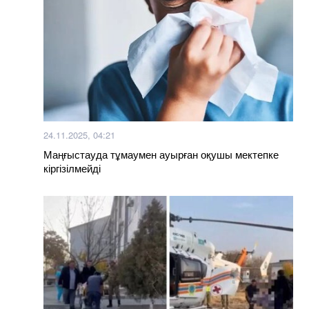
24.11.2025, 04:21
Маңғыстауда тұмаумен ауырған оқушы мектепке
кіргізілмейді