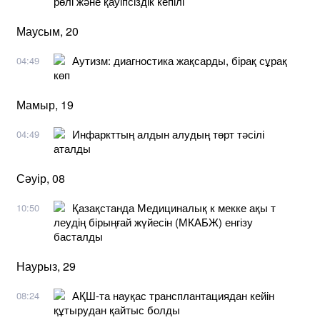
рөлі және қауіпсіздік кепілі
Маусым, 20
Аутизм: диагностика жақсарды, бірақ сұрақ
04:49
көп
Мамыр, 19
Инфаркттың алдын алудың төрт тәсілі
04:49
аталды
Сәуір, 08
Қазақстанда Медициналық к мекке ақы т
10:50
леудің бірыңғай жүйесін (МКАБЖ) енгізу
басталды
Наурыз, 29
АҚШ-та науқас трансплантациядан кейін
08:24
құтырудан қайтыс болды