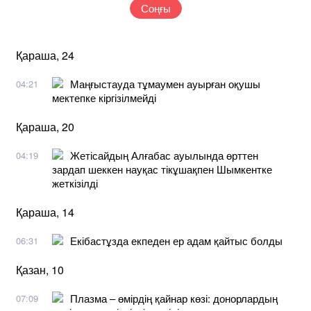
Соңғы
Қараша, 24
Маңғыстауда тұмаумен ауырған оқушы
04:21
мектепке кіргізілмейді
Қараша, 20
Жетісайдың Алғабас ауылында өрттен
04:19
зардап шеккен науқас тікұшақпен Шымкентке
жеткізілді
Қараша, 14
Екібастұзда екпеден ер адам қайтыс болды
06:31
Қазан, 10
Плазма – өмірдің қайнар көзі: донорлардың
07:09