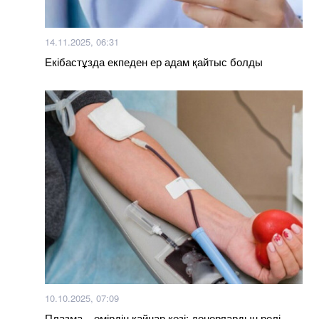
14.11.2025, 06:31
Екібастұзда екпеден ер адам қайтыс болды
10.10.2025, 07:09
Плазма – өмірдің қайнар көзі: донорлардың рөлі