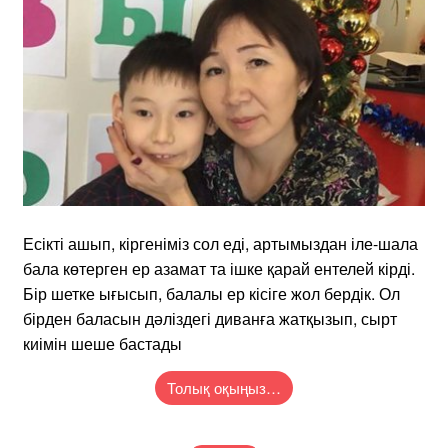
Есікті ашып, кіргеніміз сол еді, артымыздан іле-шала
бала көтерген ер азамат та ішке қарай ентелей кірді.
Бір шетке ығысып, балалы ер кісіге жол бердік. Ол
бірден баласын дәліздегі диванға жатқызып, сырт
киімін шеше бастады
Толық оқыңыз…