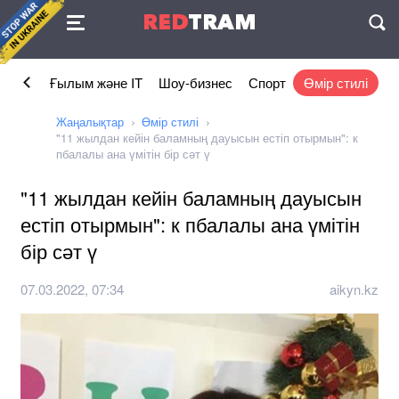
Келісімі
RED
TRAM
П
омика
Ғылым және IT
Шоу-бизнес
Спорт
Өмір стилі
Жаңалықтар
Өмір стилі
"11 жылдан кейін баламның дауысын естіп отырмын": к
пбалалы ана үмітін бір сәт ү
"11 жылдан кейін баламның дауысын
естіп отырмын": к пбалалы ана үмітін
бір сәт ү
07.03.2022, 07:34
aikyn.kz