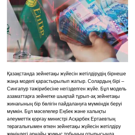
Қазақстанда зейнетақы жүйесін жетілдірудің бірнеше
жаңа моделі қарастырылып жатыр. Солардың бірі –
Сингапур тәжірибесіне негізделген жүйе. Бұл модель
азаматтарға зейнетке шықпай тұрып-ақ зейнетақы
жинағының бір бөлігін пайдалануға мүмкіндік беруі
мүмкін. Бұл мәселелер Еңбек және халықты
әлеуметтік қорғау министрі Асқарбек Ертаевтың
төрағалығымен өткен зейнетақы жүйесін жетілдіру
жөніндегі арнайы жұмыс тобының отырысында