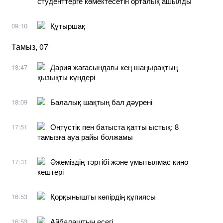
студенттерге көмектесетін орталық ашылды
Құтыршақ
09:10
Тамыз, 07
Дария жағасындағы кең шаңырақтың
18:47
қызықты күндері
Балалық шақтың бал дәурені
18:09
Оңтүстік пен батыста қатты ыстық: 8
17:51
тамызға ауа райы болжамы
Әжеміздің тәртібі және ұмытылмас кино
17:31
кештері
Қорқынышты көпірдің құпиясы
16:53
Айбалаштың есегі
16:53