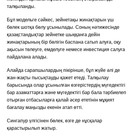
талқыланды.
Бұл модельге сәйкес, зейнетақы жинақтарын үш
бөлек шотқа бөлу ұсынылады. Соның нәтижесінде
қазақстандықтар зейнетке шыққанға дейін
жинақтарының бір бөлігін баспана сатып алуға, оқу
ақысын төлеуге, емделуге немесе инвестиция салуға
пайдалана алады.
Алайда сарапшылардың пікірінше, бұл жүйе әлі де
жан-жақты пысықтауды қажет етеді. Талқылау
барысында олар ұсынылған өзгерістердің мүгедектігі
бар азаматтарға және мүгедектігі бар бала тәрбиелеп
отырған отбасыларға қалай әсер ететінін мұқият
бағалау маңызды екенін атап өтті.
Сингапур үлгісінен бөлек, өзге де нұсқалар
қарастырылып жатыр.