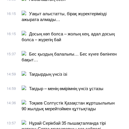
Уақыт алыстатты, бірақ жүректерімізді
16:15
ажырата алмады…
Досың көп болса – жолың кең, адал досың
16:15
болса – жүрегің бай
Бес қыздың балалығы… Бес күнге бөлінген
15:37
бақыт…
Тағдырдың үнсіз ізі
14:59
Тағдыр – менің өмірімнің үнсіз ұстазы
14:59
Тоқаев Солтүстік Қазақстан жұртшылығын
14:36
90 жылдық мерейтоймен құттықтады
Нұрай Серікбай 35 пышақталғанда тірі
13:57
жатқан: Сотта медсарапшы сөз сөйледі