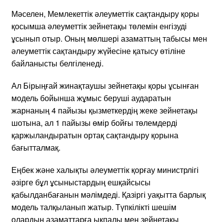
Мәселен, Мемлекеттік әлеуметтік сақтандыру қоры
қосымша әлеуметтік зейнетақы төлемін енгізуді
ұсынып отыр. Оның мөлшері азаматтың табысы мен
әлеуметтік сақтандыру жүйесіне қатысу өтіліне
байланысты белгіленеді.
Ал Бірыңғай жинақтаушы зейнетақы қоры ұсынған
модель бойынша жұмыс беруші аударатын
жарнаның 4 пайызы қызметкердің жеке зейнетақы
шотына, ал 1 пайызы өмір бойғы төлемдерді
қаржыландыратын ортақ сақтандыру қорына
бағытталмақ.
Еңбек және халықты әлеуметтік қорғау министрлігі
әзірге бұл ұсыныстардың ешқайсысы
қабылданбағанын мәлімдеді. Қазіргі уақытта барлық
модель талқыланып жатыр. Түпкілікті шешім
олардың азаматтарға ықпалы мен зейнетақы