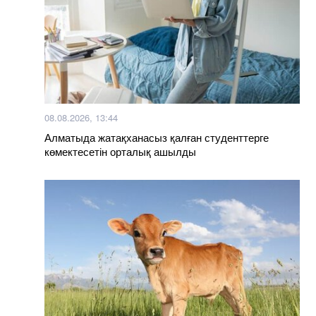
08.08.2026, 13:44
Алматыда жатақханасыз қалған студенттерге
көмектесетін орталық ашылды