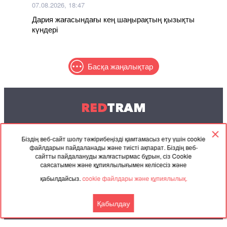
07.08.2026, 18:47
Дария жағасындағы кең шаңырақтың қызықты
күндері
Басқа жаңалықтар
RED
TRAM
© 2004-2026 Redtram, Ltd.
Біздің веб-сайт шолу тәжірибеңізді қамтамасыз ету үшін cookie
файлдарын пайдаланады және тиісті ақпарат. Біздің веб-
Ынтымақтастық
Мұрағат
Байланысу
сайтты пайдалануды жалғастырмас бұрын, сіз Cookie
саясатымен және құпиялылығымен келісесіз және
Серіктес
Келісімі
қабылдайсыз.
cookie файлдары және құпиялылық.
материалдар
Қабылдау