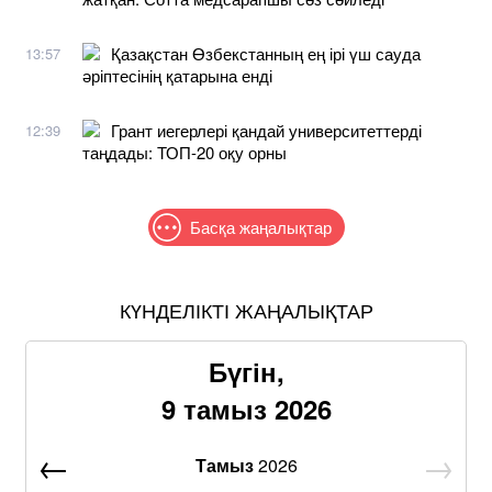
Қазақстан Өзбекстанның ең ірі үш сауда
13:57
әріптесінің қатарына енді
Грант иегерлері қандай университеттерді
12:39
таңдады: ТОП-20 оқу орны
Басқа жаңалықтар
КҮНДЕЛІКТІ ЖАҢАЛЫҚТАР
Бүгін,
9 тамыз 2026
Тамыз
2026