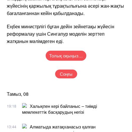
жүйесінің қаржылық тұрақтылығына әсері жан-жақты
бағаланғаннан кейін қабылданады.
Еңбек министрлігі бұған дейін зейнетақы жүйесін
реформалау үшін Сингапур моделін зерттеп
жатқанын мәлімдеген еді.
Толық оқыңыз…
Соңғы
Тамыз, 08
Халықпен кері байланыс – тиімді
19:18
мемлекеттік басқарудың негізі
Алматыда жатақханасыз қалған
13:44