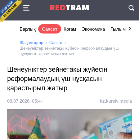
Келісімі
RED
TRAM
П
Барлық
Саясат
Қоғам
Экономика
Ғылым және 
Жаңалықтар
Саясат
Шенеуніктер зейнетақы жүйесін реформалаудың үш
нұсқасын қарастырып жатыр
Шенеуніктер зейнетақы жүйесін
реформалаудың үш нұсқасын
қарастырып жатыр
08.07.2026, 05:41
kz.kursiv.media