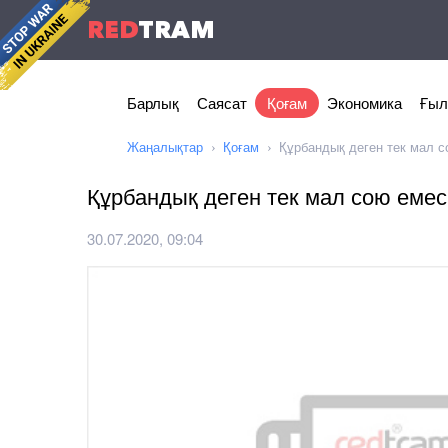
RED
TRAM
Барлық
Саясат
Қоғам
Экономика
Ғыл
Жаңалықтар
Қоғам
Құрбандық деген тек мал с
Құрбандық деген тек мал сою емес
30.07.2020, 09:04