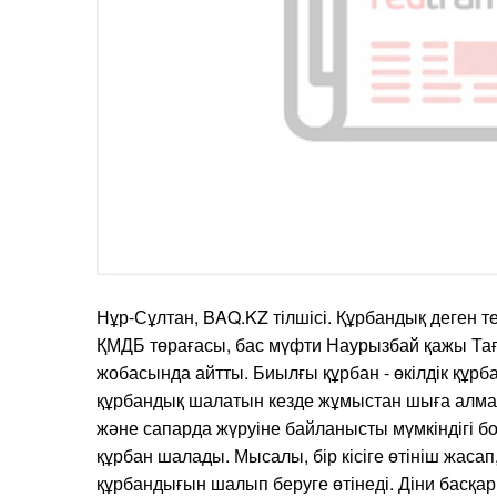
Нұр-Сұлтан, BAQ.KZ тілшісі. Құрбандық деген т
ҚМДБ төрағасы, бас мүфти Наурызбай қажы Та
жобасында айтты. Биылғы құрбан - өкілдік құрб
құрбандық шалатын кезде жұмыстан шыға алма
және сапарда жүруіне байланысты мүмкіндігі бо
құрбан шалады. Мысалы, бір кісіге өтініш жасап
құрбандығын шалып беруге өтінеді. Діни басқар