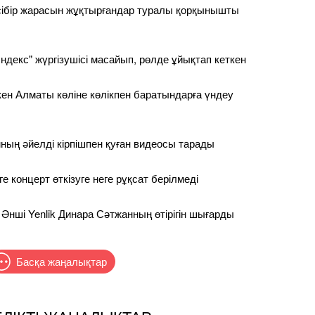
сібір жарасын жұқтырғандар туралы қорқынышты
ндекс" жүргізушісі масайып, рөлде ұйықтап кеткен
ен Алматы көліне көлікпен баратындарға үндеу
ның әйелді кірпішпен қуған видеосы тарады
 концерт өткізуге неге рұқсат берілмеді
 Әнші Yenlik Динара Сәтжанның өтірігін шығарды
Басқа жаңалықтар