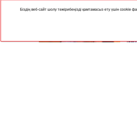
Біздің веб-сайт шолу тәжірибеңізді қамтамасыз ету үшін cookie
04.08.2024, 09:35
31.07
Ажырасқан әйелдер қоғамның соры -
Алма
Меруерт Әйтенова
неге
RED
TRAM
© 2004-2026 Redtram, Ltd.