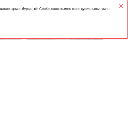
 жалғастырмас бұрын, сіз Cookie саясатымен және құпиялылығымен
27.09.2023, 03:57
жігітті
"Бекболат Тілеухан алданған
асын қосып
халықтың ақшасын қайтарсын" -
 сіңіп
Айгүл Орынбек
Мұрағат
Келісімі