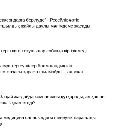
саксондарға берілуде” - Ресейлік әртіс
лтшылдық жайлы даулы мәлімдеме жасады
ерін киген оқушылар сабаққа кіргізілмеді
 білімді тергеушілер болмағандықтан,
лім жазасы қарастырылмайды – адвокат
Ол қай жағдайда компанияны құтқарады, ал қашан
еріс ықпал етеді?
а медицина саласындағы шенеунік пара алды
і