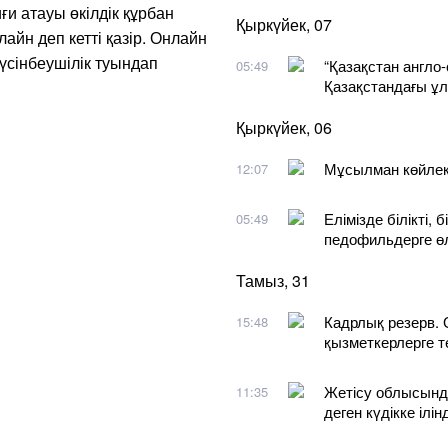
и атауы өкілдік құрбан
Қыркүйек, 07
лайн деп кетті қазір. Онлайн
түсінбеушілік туындап
“Қазақстан англо-
05:49
Қазақстандағы ұ
Қыркүйек, 06
Мұсылман көйлект
12:07
Елімізде білікті,
05:49
педофильдерге ө
Тамыз, 31
Кадрлық резерв. 
15:48
қызметкерлерге т
Жетісу облысынд
11:35
деген күдікке ілінд