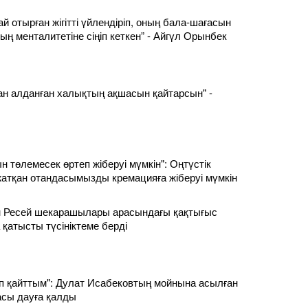
й отырған жігітті үйлендіріп, оның бала-шағасын
ың менталитетіне сіңіп кеткен” - Айгүл Орынбек
ан алданған халықтың ақшасын қайтарсын" -
 төлемесек өртеп жіберуі мүмкін": Оңтүстік
атқан отандасымызды кремацияға жіберуі мүмкін
ен Ресей шекарашылары арасындағы қақтығыс
 қатысты түсініктеме берді
 қайттым": Дулат Исабековтың мойнына асылған
сы дауға қалды