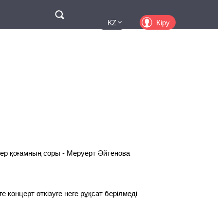
Поиск
Кіру
KZ
UA
EN
PL
RU
ер қоғамның соры - Меруерт Әйтенова
 концерт өткізуге неге рұқсат берілмеді