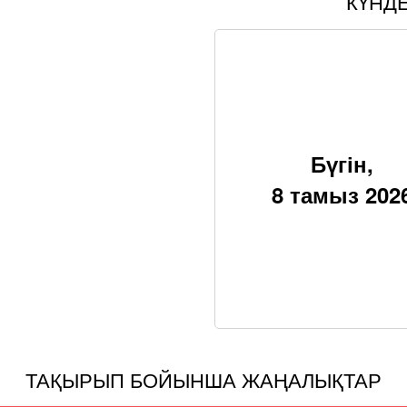
КҮНД
Бүгін,
8 тамыз 202
ТАҚЫРЫП БОЙЫНША ЖАҢАЛЫҚТАР