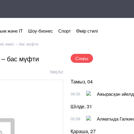
ым және IT
Шоу-бизнес
Спорт
Өмір стилі
ою емес – бас мүфти
 – бас мүфти
Соңғы
baq.kz
Тамыз, 04
Ажырасқан әйелд
09:35
Шілде, 31
Алматыда Галкинге
02:08
Қараша, 27