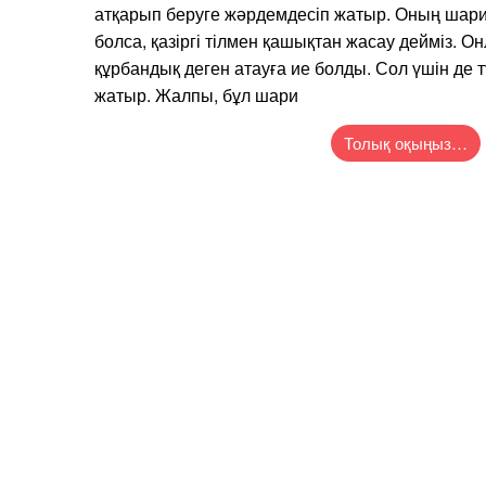
атқарып беруге жәрдемдесіп жатыр. Оның шариғ
болса, қазіргі тілмен қашықтан жасау дейміз. Он
құрбандық деген атауға ие болды. Сол үшін де 
жатыр. Жалпы, бұл шари
Толық оқыңыз…