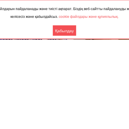
 файлдарын пайдаланады және тиісті ақпарат. Біздің веб-сайтты пайдалануды
келісесіз және қабылдайсыз.
cookie файлдары және құпиялылық.
Қабылдау
.2024, 02:08
27.11.2023, 09:48
тыда Галкинге концерт өткізуге
“Өзін асырай алмай отырған 
 рұқсат берілмеді
үйлендіріп, оның бала-шағ
бағу қазақтың менталитетіне
кеткен” - Айгүл Орынбек
Ынтымақтастық
Басқа жаңалықтар
Серіктес материалдар