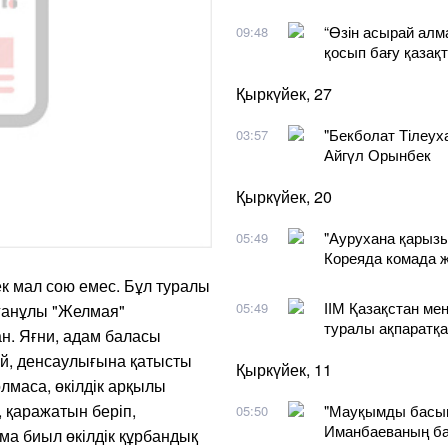
“Өзін асырай алма
09:48
қосып бағу қазақт
Қыркүйек, 27
"Бекболат Тілеух
03:57
Айгүл Орынбек
Қыркүйек, 20
"Аурухана қарызын
05:49
Кореяда комада ж
ек мал сою емес. Бұл туралы
ІІМ Қазақстан м
05:49
ғанұлы "Желмая"
туралы ақпаратқа
ан. Яғни, адам баласы
й, денсаулығына қатысты
Қыркүйек, 11
лмаса, өкілдік арқылы
, қаражатын беріп,
"Мауқымды басып
05:50
Иманбаеваның ба
ма биыл өкілдік құрбандық