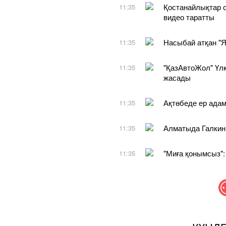
Қостанайлықтар 
11:35
видео таратты
Насыбай атқан "Я
11:35
"ҚазАвтоЖол" Үлк
11:35
жасады
Ақтөбеде ер адам
11:35
Алматыда Галкинге
11:35
"Миға қонымсыз":
11:35