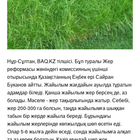
Нұр-Сұлтан, BAQ.KZ тілшісі. Бұл туралы Жер
реформасы жөніндегі комиссияның үшінші
отырысында Қазақстанның Еңбек ері Сайран
Буканов айтты. Жайылым жағдайын ауылда тұратын
адамдар біледі. Қанша жайылым жер берсең де, аз
болады. Мәселе - жер тақырлығында жатыр. Себебі,
жер 200-300 га болсын, таңда жайылымға шыққан
табын бір жерде жайыла береді. Бұрындағы
жайылым жерлерінде көпжылдық шөп өсетін еді.
Олар 5-6 жылға дейін өседі, сонда жайылымға алқап
та аз керек болатын. Қазір мұндай шөп жоқ,