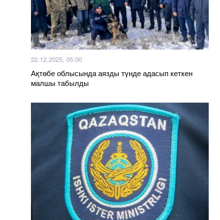
22.12.2025, 05:00
Ақтөбе облысында аязды түнде адасып кеткен
малшы табылды