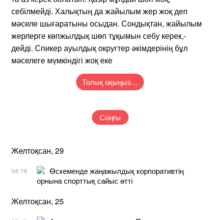
себілмейді. Халықтың да жайылым жер жоқ деп
мәселе шығаратыны осыдан. Сондықтан, жайылым
жерлерге көпжылдық шөп тұқымын себу керек,-
дейді. Спикер ауылдық округтер әкімдерінің бұл
мәселеге мүмкіндігі жоқ еке
Толық оқыңыз…
Соңғы
Желтоқсан, 29
Өскеменде жаңажылдық корпоративтің
04:19
орнына спорттық сайыс өтті
Желтоқсан, 25