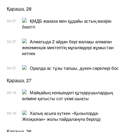
Қараша, 28
ҚМДБ жаназа мен құдайы астың мәзірін
04:37
бекітті
Алматыда 2 айдан бері жалақы алмаған
04:37
жекеменшік мектептің мұғалімдері жұмыстан
кетпек
Оралда ас тұзы тапшы, дүкен сөрелері бос
04:37
Қараша, 27
Майқайың кенішіндегі құтқарушылардың
04:16
өліміне қатысты сот үкімі шықты
Халық асыға күткен «Қызылорда-
04:16
Жезқазған» жолы пайдалануға берілді
Қараша, 26