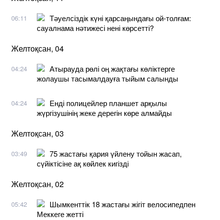
Тәуелсіздік күні қарсаңындағы ой-толғам:
06:11
сауалнама нәтижесі нені көрсетті?
Желтоқсан, 04
Атырауда рөлі оң жақтағы көліктерге
04:24
жолаушы тасымалдауға тыйым салынды
Енді полицейлер планшет арқылы
04:24
жүргізушінің жеке дерегін көре алмайды
Желтоқсан, 03
75 жастағы қария үйлену тойын жасап,
03:49
сүйіктісіне ақ көйлек кигізді
Желтоқсан, 02
Шымкенттік 18 жастағы жігіт велосипедпен
05:42
Меккеге жетті