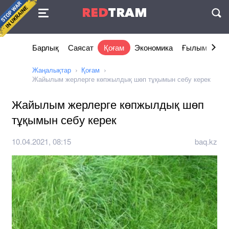
Келісімі
RED
TRAM
П
Барлық
Саясат
Қоғам
Экономика
Ғылым және 
Жаңалықтар
Қоғам
Жайылым жерлерге көпжылдық шөп тұқымын себу керек
Жайылым жерлерге көпжылдық шөп
тұқымын себу керек
10.04.2021, 08:15
baq.kz