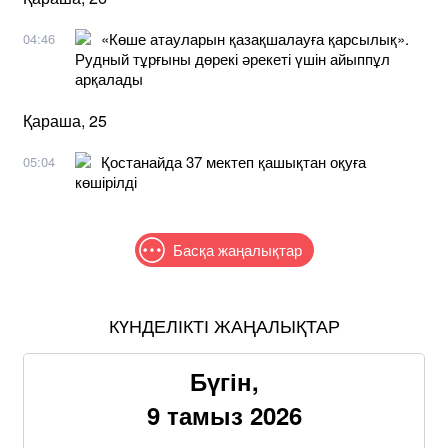
«Көше атауларын қазақшалауға қарсылық».
04:46
Рудный тұрғыны дөрекі әрекеті үшін айыппұл
арқалады
Қараша, 25
Қостанайда 37 мектеп қашықтан оқуға
05:04
көшірілді
Басқа жаңалықтар
КҮНДЕЛІКТІ ЖАҢАЛЫҚТАР
Бүгін,
9 тамыз 2026