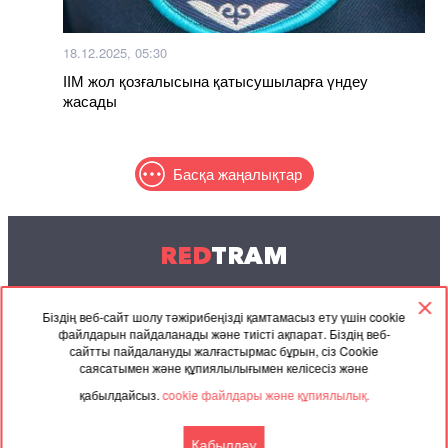
18.12.2025, 05:30
ІІМ жол қозғалысына қатысушыларға үндеу
жасады
Басқа жаңалықтар
RED
TRAM
© 2004-2026 Redtram, Ltd.
Біздің веб-сайт шолу тәжірибеңізді қамтамасыз ету үшін cookie
файлдарын пайдаланады және тиісті ақпарат. Біздің веб-
Ынтымақтастық
Мұрағат
Байланысу
сайтты пайдалануды жалғастырмас бұрын, сіз Cookie
саясатымен және құпиялылығымен келісесіз және
Серіктес
Келісімі
қабылдайсыз.
cookie файлдары және құпиялылық.
материалдар
Қабылдау