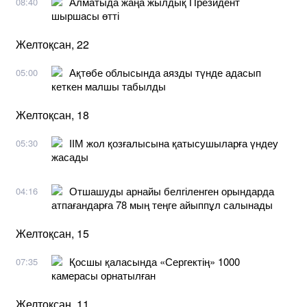
Алматыда жаңа жылдық Президент
08:40
шыршасы өтті
Желтоқсан, 22
Ақтөбе облысында аязды түнде адасып
05:00
кеткен малшы табылды
Желтоқсан, 18
ІІМ жол қозғалысына қатысушыларға үндеу
05:30
жасады
Отшашуды арнайы белгіленген орындарда
04:16
атпағандарға 78 мың теңге айыппұл салынады
Желтоқсан, 15
Қосшы қаласында «Сергектің» 1000
07:35
камерасы орнатылған
Желтоқсан, 11