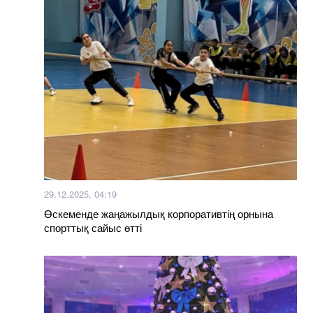
29.12.2025, 04:19
Өскеменде жаңажылдық корпоративтің орнына
спорттық сайыс өтті