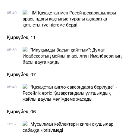
ІІМ Қазақстан мен Ресей шекарашылары
05:49
арасындағы қақтығыс туралы ақпаратқа
қатысты түсініктеме берді
Қыркүйек, 11
"Мауқымды басып қайттым": Дулат
05:50
Исабековтың мойнына асылған Иманбаеваның
басы дауға қалды
Қыркүйек, 07
“Қазақстан англо-саксондарға берілуде” -
05:49
Ресейлік әртіс Қазақстандағы ұлтшылдық
жайлы даулы мәлімдеме жасады
Қыркүйек, 06
Мұсылман көйлектерін киген оқушылар
12:07
сабаққа кіргізілмеді