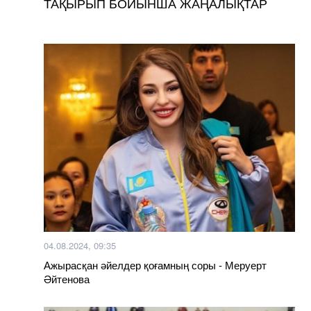
ТАҚЫРЫП БОЙЫНША ЖАҢАЛЫҚТАР
04.08.2024, 09:35
Ажырасқан әйелдер қоғамның соры - Меруерт
Әйтенова