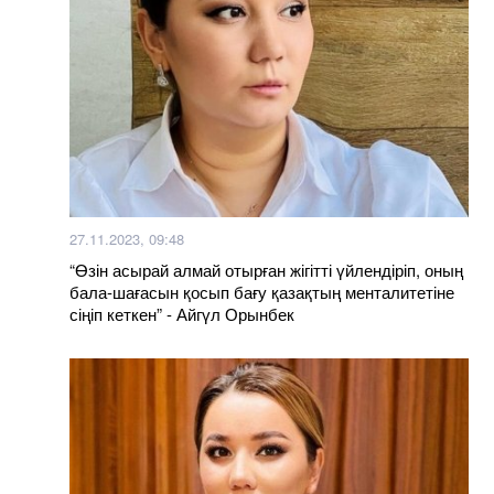
27.11.2023, 09:48
“Өзін асырай алмай отырған жігітті үйлендіріп, оның
бала-шағасын қосып бағу қазақтың менталитетіне
сіңіп кеткен” - Айгүл Орынбек