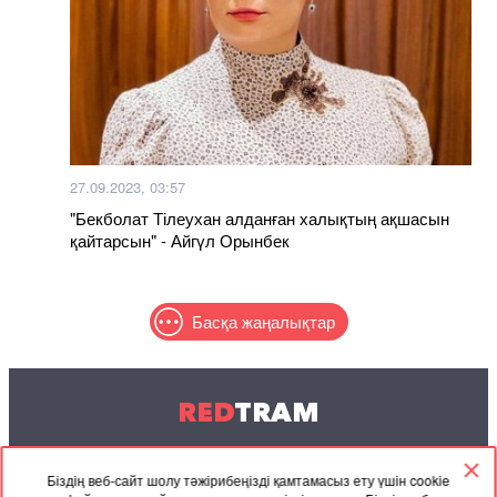
27.09.2023, 03:57
"Бекболат Тілеухан алданған халықтың ақшасын
қайтарсын" - Айгүл Орынбек
Басқа жаңалықтар
RED
TRAM
© 2004-2026 Redtram, Ltd.
Біздің веб-сайт шолу тәжірибеңізді қамтамасыз ету үшін cookie