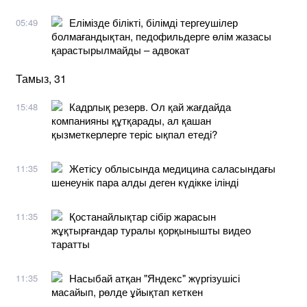
Елімізде білікті, білімді тергеушілер
05:49
болмағандықтан, педофильдерге өлім жазасы
қарастырылмайды – адвокат
Тамыз, 31
Кадрлық резерв. Ол қай жағдайда
15:48
компанияны құтқарады, ал қашан
қызметкерлерге теріс ықпал етеді?
Жетісу облысында медицина саласындағы
11:35
шенеунік пара алды деген күдікке ілінді
Қостанайлықтар сібір жарасын
11:35
жұқтырғандар туралы қорқынышты видео
таратты
Насыбай атқан "Яндекс" жүргізушісі
11:35
масайып, рөлде ұйықтап кеткен