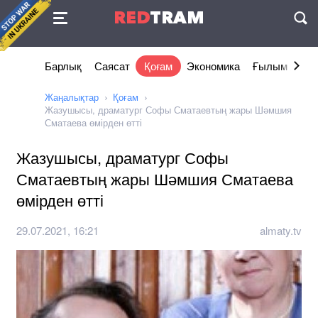
Келісімі
RED
TRAM
П
Барлық
Саясат
Қоғам
Экономика
Ғылым және 
Жаңалықтар
Қоғам
Жазушысы, драматург Софы Сматаевтың жары Шәмшия
Сматаева өмірден өтті
Жазушысы, драматург Софы
Сматаевтың жары Шәмшия Сматаева
өмірден өтті
29.07.2021, 16:21
almaty.tv