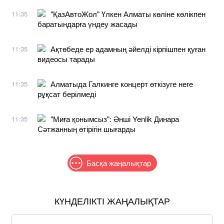
"ҚазАвтоЖол" Үлкен Алматы көліне көлікпен
11:35
баратындарға үндеу жасады
Ақтөбеде ер адамның әйелді кірпішпен қуған
11:35
видеосы тарады
Алматыда Галкинге концерт өткізуге неге
11:35
рұқсат берілмеді
"Миға қонымсыз": Әнші Yenlik Динара
11:35
Сәтжанның өтірігін шығарды
Басқа жаңалықтар
КҮНДЕЛІКТІ ЖАҢАЛЫҚТАР