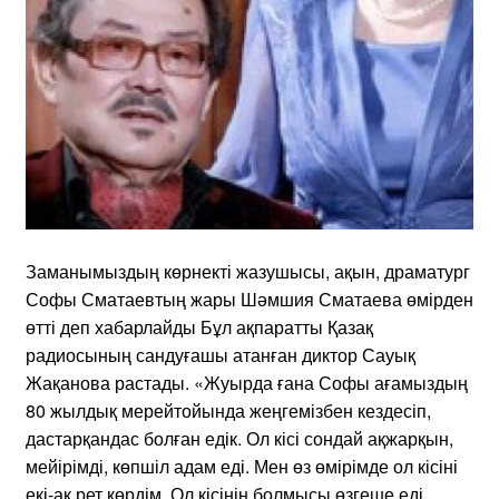
Заманымыздың көрнекті жазушысы, ақын, драматург
Софы Сматаевтың жары Шәмшия Сматаева өмірден
өтті деп хабарлайды Бұл ақпаратты Қазақ
радиосының сандуғашы атанған диктор Сауық
Жақанова растады. «Жуырда ғана Софы ағамыздың
80 жылдық мерейтойында жеңгемізбен кездесіп,
дастарқандас болған едік. Ол кісі сондай ақжарқын,
мейірімді, көпшіл адам еді. Мен өз өмірімде ол кісіні
екі-ақ рет көрдім. Ол кісінің болмысы өзгеше еді.