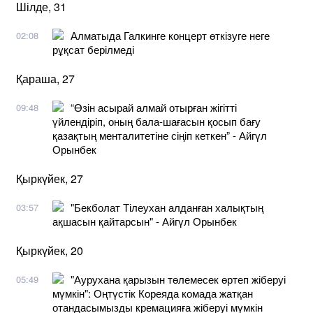
Шілде, 31
Алматыда Галкинге концерт өткізуге неге
02:08
рұқсат берілмеді
Қараша, 27
“Өзін асырай алмай отырған жігітті
09:48
үйлендіріп, оның бала-шағасын қосып бағу
қазақтың менталитетіне сіңіп кеткен” - Айгүл
Орынбек
Қыркүйек, 27
"Бекболат Тілеухан алданған халықтың
03:57
ақшасын қайтарсын" - Айгүл Орынбек
Қыркүйек, 20
"Аурухана қарызын төлемесек өртеп жіберуі
05:49
мүмкін": Оңтүстік Кореяда комада жатқан
отандасымызды кремацияға жіберуі мүмкін