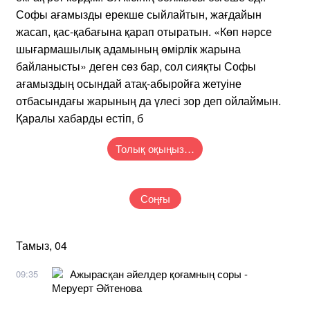
Софы ағамызды ерекше сыйлайтын, жағдайын
жасап, қас-қабағына қарап отыратын. «Көп нәрсе
шығармашылық адамының өмірлік жарына
байланысты» деген сөз бар, сол сияқты Софы
ағамыздың осындай атақ-абыройға жетуіне
отбасындағы жарының да үлесі зор деп ойлаймын.
Қаралы хабарды естіп, б
Толық оқыңыз…
Соңғы
Тамыз, 04
Ажырасқан әйелдер қоғамның соры -
09:35
Меруерт Әйтенова