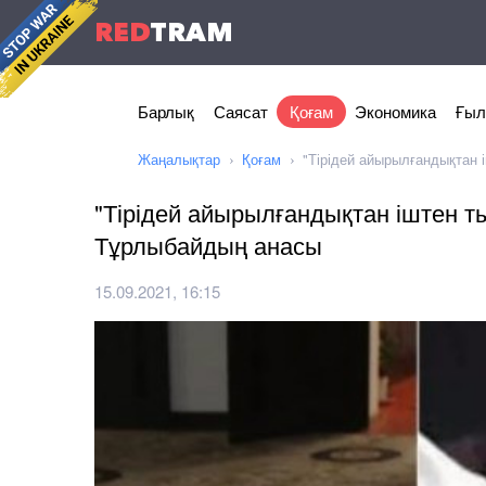
RED
TRAM
Барлық
Саясат
Қоғам
Экономика
Ғыл
Жаңалықтар
Қоғам
"Тірідей айырылғандықтан
"Тірідей айырылғандықтан іштен т
Тұрлыбайдың анасы
15.09.2021, 16:15