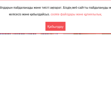
 файлдарын пайдаланады және тиісті ақпарат. Біздің веб-сайтты пайдалануды
келісесіз және қабылдайсыз.
cookie файлдары және құпиялылық.
Қабылдау
.2024, 02:08
27.11.2023, 09:48
тыда Галкинге концерт өткізуге
“Өзін асырай алмай отырған 
 рұқсат берілмеді
үйлендіріп, оның бала-шағ
бағу қазақтың менталитетіне
кеткен” - Айгүл Орынбек
Ынтымақтастық
Басқа жаңалықтар
Серіктес материалдар