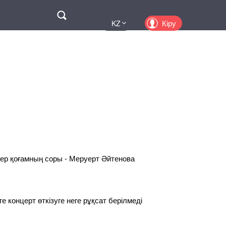
Поиск
Кіру
KZ
UA
EN
PL
RU
ер қоғамның соры - Меруерт Әйтенова
 концерт өткізуге неге рұқсат берілмеді