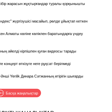
сібір жарасын жұқтырғандар туралы қорқынышты
ндекс" жүргізушісі масайып, рөлде ұйықтап кеткен
ен Алматы көліне көлікпен баратындарға үндеу
ның әйелді кірпішпен қуған видеосы тарады
 концерт өткізуге неге рұқсат берілмеді
 Әнші Yenlik Динара Сәтжанның өтірігін шығарды
Басқа жаңалықтар