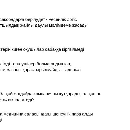
саксондарға берілуде” - Ресейлік әртіс
лтшылдық жайлы даулы мәлімдеме жасады
ерін киген оқушылар сабаққа кіргізілмеді
 білімді тергеушілер болмағандықтан,
лім жазасы қарастырылмайды – адвокат
Ол қай жағдайда компанияны құтқарады, ал қашан
еріс ықпал етеді?
а медицина саласындағы шенеунік пара алды
і