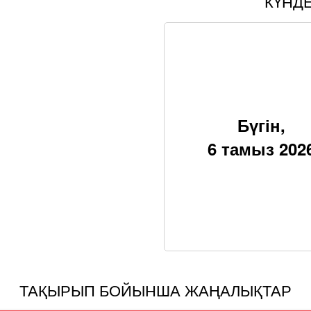
КҮНД
Бүгін,
6 тамыз 202
ТАҚЫРЫП БОЙЫНША ЖАҢАЛЫҚТАР