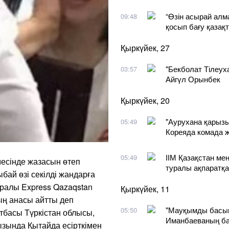
“Өзін асырай алма
09:48
қосып бағу қазақт
Қыркүйек, 27
"Бекболат Тілеух
03:57
Айгүл Орынбек
Қыркүйек, 20
"Аурухана қарызын
05:49
Кореяда комада ж
ІІМ Қазақстан м
05:49
месінде жазасын өтеп
туралы ақпаратқа
ай өзі секілді жандарға
уралы Express Qazaqstan
Қыркүйек, 11
ың анасы айтты деп
"Мауқымды басып
05:50
тбасы Түркістан облысы,
Иманбаеваның ба
зында Қытайда есірткімен