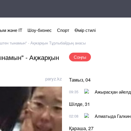
ым және IT
Шоу-бизнес
Спорт
Өмір стилі
 іштен тынамын" - Ақжарқын Тұрлыбайдың анасы
ынамын" - Ақжарқын
Соңғы
paryz.kz
Тамыз, 04
Ажырасқан әйелд
09:35
Шілде, 31
Алматыда Галкинге
02:08
Қараша, 27