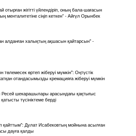
й отырған жігітті үйлендіріп, оның бала-шағасын
ың менталитетіне сіңіп кеткен” - Айгүл Орынбек
ан алданған халықтың ақшасын қайтарсын" -
 төлемесек өртеп жіберуі мүмкін": Оңтүстік
атқан отандасымызды кремацияға жіберуі мүмкін
ен Ресей шекарашылары арасындағы қақтығыс
 қатысты түсініктеме берді
 қайттым": Дулат Исабековтың мойнына асылған
сы дауға қалды