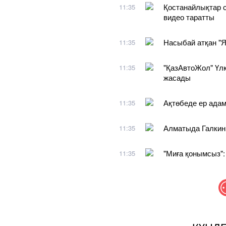
Қостанайлықтар 
11:35
видео таратты
Насыбай атқан "Я
11:35
"ҚазАвтоЖол" Үлк
11:35
жасады
Ақтөбеде ер адам
11:35
Алматыда Галкинге
11:35
"Миға қонымсыз":
11:35