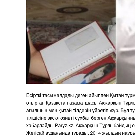
Есірткі тасымалдады деген айыппен Қытай түр
отырған Қазақстан азаматшасы Ақжарқын Тұрлыб
ағылшын мен қытай тілдерін үйретіп жүр. Бұл т
тілшісіне эксклюзивті сұхбат берген Ақжарқынн
хабарлайды Paryz.kz. Ақжарқын Тұрлыбайдың о
Жетісай ауданында тұрады. 2014 жылдың науры