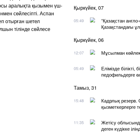
 осы аралықта қызымен үш-
Қыркүйек, 07
онмен сөйлесіпті. Аспан
“Қазақстан англо-
еп отырған шетел
05:49
Қазақстандағы ұ
лшын тілінде сөйлесе
Қыркүйек, 06
Мұсылман көйлект
12:07
Елімізде білікті,
05:49
педофильдерге ө
Тамыз, 31
Кадрлық резерв. 
15:48
қызметкерлерге т
Жетісу облысынд
11:35
деген күдікке ілінд