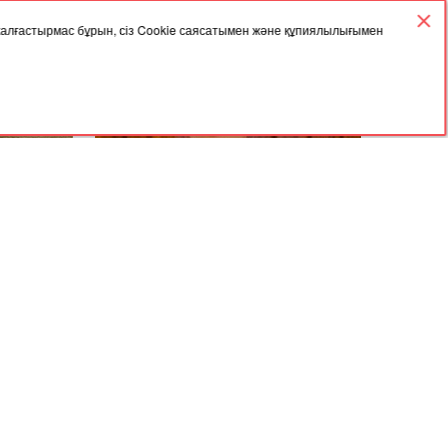
 жалғастырмас бұрын, сіз Cookie саясатымен және құпиялылығымен
27.09.2023, 03:57
жігітті
"Бекболат Тілеухан алданған
асын қосып
халықтың ақшасын қайтарсын" -
 сіңіп
Айгүл Орынбек
Мұрағат
Келісімі