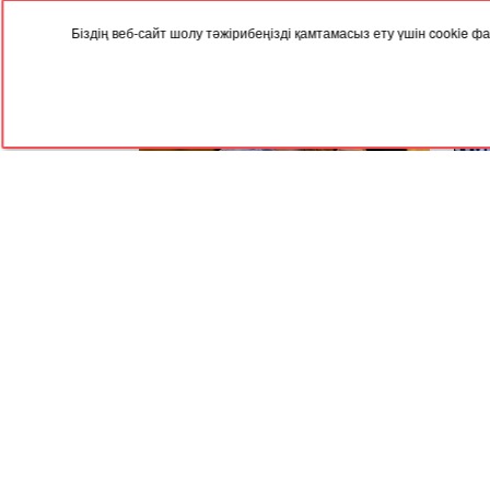
Біздің веб-сайт шолу тәжірибеңізді қамтамасыз ету үшін cookie
04.08.2024, 09:35
31.07
Ажырасқан әйелдер қоғамның соры -
Алма
Меруерт Әйтенова
неге
RED
TRAM
© 2004-2026 Redtram, Ltd.