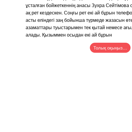
ұсталған бойжеткеннің анасы Зухра Сейтімова
ақ рет кездескен. Соңғы рет екі ай бұрын телеф
асты еліндегі заң бойынша түрмеде жазасын өт
азаматтары туыстарымен тек қытай немесе ағы
алады. Қызыммен осыдан екі ай бұрын
Толық оқыңыз…