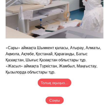
«Сары» аймақта Шымкент қаласы, Атырау, Алматы,
Ақмола, Ақтөбе, Қостанай, Қарағанды, Батыс
Қазақстан, Шығыс Қазақстан облыстары тұр.
«Жасыл» аймақта Түркістан, Жамбыл, Маңғыстау,
Қызылорда облыстары тұр.
Толық оқыңыз…
Соңғы