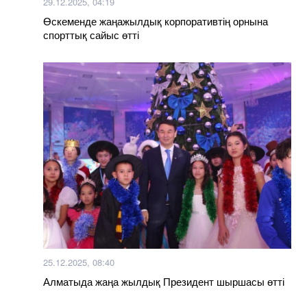
29.12.2025, 04:19
Өскеменде жаңажылдық корпоративтің орнына
спорттық сайыс өтті
25.12.2025, 08:40
Алматыда жаңа жылдық Президент шыршасы өтті