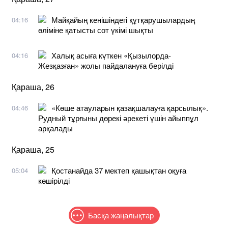
Майқайың кенішіндегі құтқарушылардың
04:16
өліміне қатысты сот үкімі шықты
Халық асыға күткен «Қызылорда-
04:16
Жезқазған» жолы пайдалануға берілді
Қараша, 26
«Көше атауларын қазақшалауға қарсылық».
04:46
Рудный тұрғыны дөрекі әрекеті үшін айыппұл
арқалады
Қараша, 25
Қостанайда 37 мектеп қашықтан оқуға
05:04
көшірілді
Басқа жаңалықтар