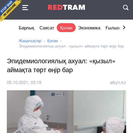
Келісімі
RED
TRAM
П
Барлық
Саясат
Қоғам
Экономика
Ғылым және 
Жаңалықтар
Қоғам
Эпидемиологиялық ахуал: «қызыл» аймақта төрт өңір бар
Эпидемиологиялық ахуал: «қызыл»
аймақта төрт өңір бар
05.10.2021, 03:19
aikyn.kz