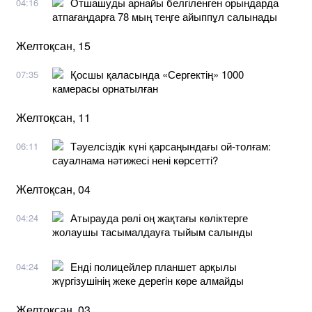
Отшашуды арнайы белгіленген орындарда
04:16
атпағандарға 78 мың теңге айыппұл салынады
Желтоқсан, 15
Қосшы қаласында «Сергектің» 1000
07:35
камерасы орнатылған
Желтоқсан, 11
Тәуелсіздік күні қарсаңындағы ой-толғам:
06:11
сауалнама нәтижесі нені көрсетті?
Желтоқсан, 04
Атырауда рөлі оң жақтағы көліктерге
04:24
жолаушы тасымалдауға тыйым салынды
Енді полицейлер планшет арқылы
04:24
жүргізушінің жеке дерегін көре алмайды
Желтоқсан, 03