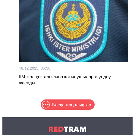
18.12.2025, 05:30
ІІМ жол қозғалысына қатысушыларға үндеу
жасады
Басқа жаңалықтар
RED
TRAM