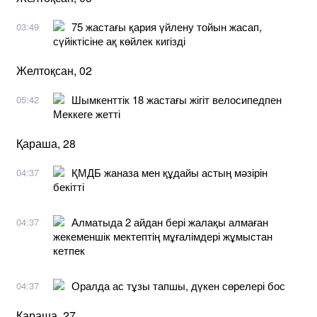
75 жастағы қария үйлену тойын жасап,
03:49
сүйіктісіне ақ көйлек кигізді
Желтоқсан, 02
Шымкенттік 18 жастағы жігіт велосипедпен
05:42
Меккеге жетті
Қараша, 28
ҚМДБ жаназа мен құдайы астың мәзірін
04:37
бекітті
Алматыда 2 айдан бері жалақы алмаған
04:37
жекеменшік мектептің мұғалімдері жұмыстан
кетпек
Оралда ас тұзы тапшы, дүкен сөрелері бос
04:37
Қараша, 27