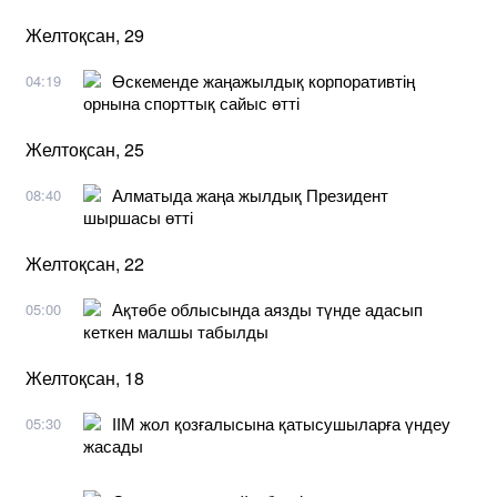
Желтоқсан, 29
Өскеменде жаңажылдық корпоративтің
04:19
орнына спорттық сайыс өтті
Желтоқсан, 25
Алматыда жаңа жылдық Президент
08:40
шыршасы өтті
Желтоқсан, 22
Ақтөбе облысында аязды түнде адасып
05:00
кеткен малшы табылды
Желтоқсан, 18
ІІМ жол қозғалысына қатысушыларға үндеу
05:30
жасады