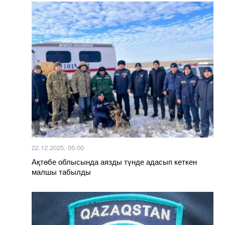
22.12.2025, 05:00
Ақтөбе облысында аязды түнде адасып кеткен
малшы табылды