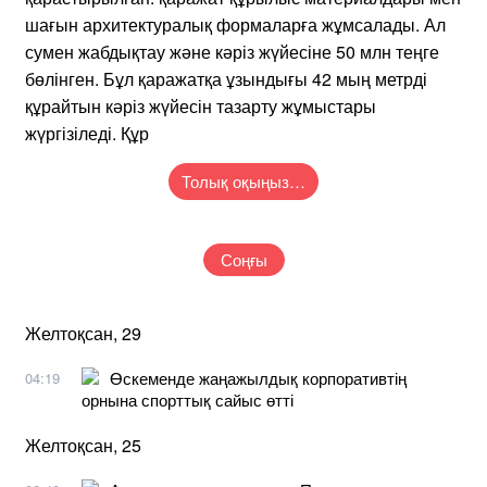
шағын архитектуралық формаларға жұмсалады. Ал
сумен жабдықтау және кәріз жүйесіне 50 млн теңге
бөлінген. Бұл қаражатқа ұзындығы 42 мың метрді
құрайтын кәріз жүйесін тазарту жұмыстары
жүргізіледі. Құр
Толық оқыңыз…
Соңғы
Желтоқсан, 29
Өскеменде жаңажылдық корпоративтің
04:19
орнына спорттық сайыс өтті
Желтоқсан, 25