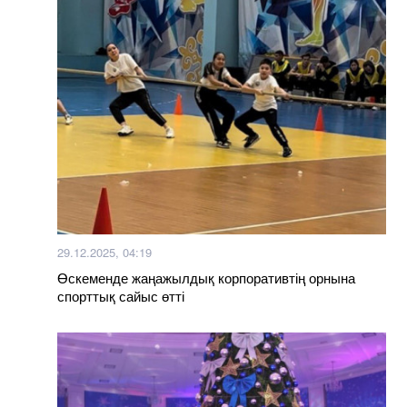
29.12.2025, 04:19
Өскеменде жаңажылдық корпоративтің орнына
спорттық сайыс өтті