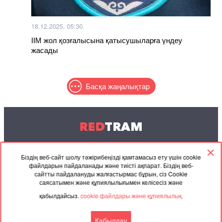
18.12.2025, 05:30
ІІМ жол қозғалысына қатысушыларға үндеу
жасады
Басқа жаңалықтар
RED
TRAM
© 2004-2026 Redtram, Ltd.
Біздің веб-сайт шолу тәжірибеңізді қамтамасыз ету үшін cookie
файлдарын пайдаланады және тиісті ақпарат. Біздің веб-
Ынтымақтастық
Мұрағат
Байланысу
сайтты пайдалануды жалғастырмас бұрын, сіз Cookie
саясатымен және құпиялылығымен келісесіз және
Серіктес
Келісімі
қабылдайсыз.
cookie файлдары және құпиялылық.
материалдар
Қабылдау