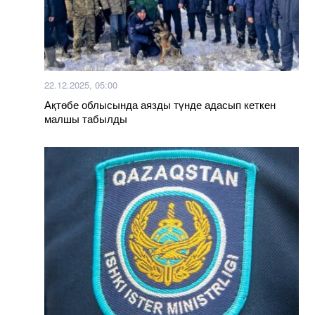
22.12.2025, 05:00
Ақтөбе облысында аязды түнде адасып кеткен
малшы табылды