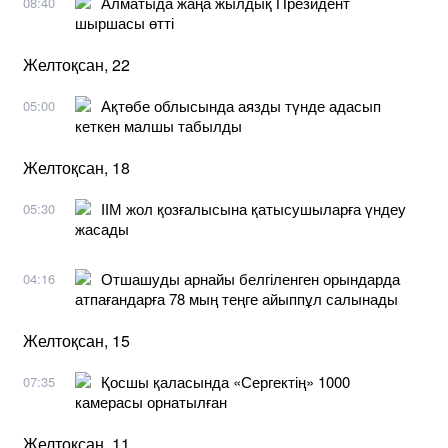
Алматыда жаңа жылдық Президент
08:40
шыршасы өтті
Желтоқсан, 22
Ақтөбе облысында аязды түнде адасып
05:00
кеткен малшы табылды
Желтоқсан, 18
ІІМ жол қозғалысына қатысушыларға үндеу
05:30
жасады
Отшашуды арнайы белгіленген орындарда
04:16
атпағандарға 78 мың теңге айыппұл салынады
Желтоқсан, 15
Қосшы қаласында «Сергектің» 1000
07:35
камерасы орнатылған
Желтоқсан, 11