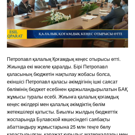
Петропавл қалалық Қоғамдық кеңес отырысы өтті.
Жиында екі мәселе қаралды. Бірі Петропавл
қаласының бюджетін нақтылау жобасы болса,
екіншісі Петропавл қаласы әкімдігінің ішкі саясат
бөлімінің бюджет есебінен қаржыландырылатын БАҚ
жұмысы туралы есебі. Жиынға қалалық қоғамдық
кеңес өкілдері мен қалалық әкімдіктің бөлім
жетекшілері қатысты. Биылғы жылдың бюджеттік
жоспарында Булавской көшесіндегі саябақты
абаттандыру жұмыстарына 25 млн теңге бөлу
қарастырылған. қаражат құрылыс материалдары мен