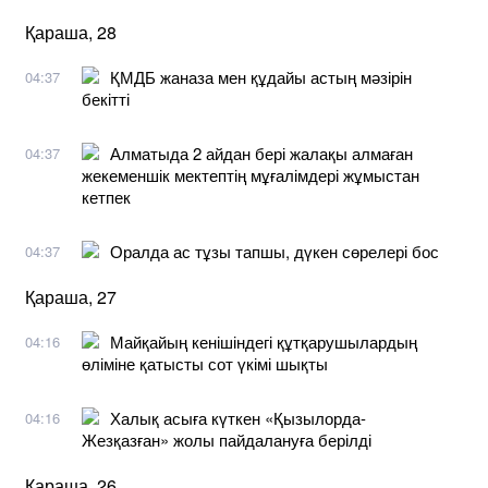
Қараша, 28
ҚМДБ жаназа мен құдайы астың мәзірін
04:37
бекітті
Алматыда 2 айдан бері жалақы алмаған
04:37
жекеменшік мектептің мұғалімдері жұмыстан
кетпек
Оралда ас тұзы тапшы, дүкен сөрелері бос
04:37
Қараша, 27
Майқайың кенішіндегі құтқарушылардың
04:16
өліміне қатысты сот үкімі шықты
Халық асыға күткен «Қызылорда-
04:16
Жезқазған» жолы пайдалануға берілді
Қараша, 26