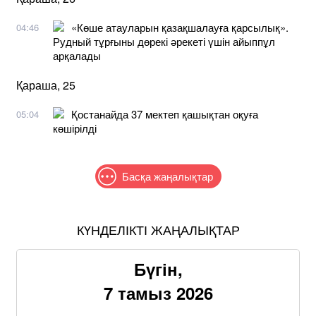
«Көше атауларын қазақшалауға қарсылық».
04:46
Рудный тұрғыны дөрекі әрекеті үшін айыппұл
арқалады
Қараша, 25
Қостанайда 37 мектеп қашықтан оқуға
05:04
көшірілді
Басқа жаңалықтар
КҮНДЕЛІКТІ ЖАҢАЛЫҚТАР
Бүгін,
7 тамыз 2026