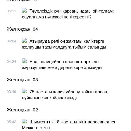
Тәуелсіздік күні қарсаңындағы ой-толғам:
06:11
сауалнама нәтижесі нені көрсетті?
Желтоқсан, 04
Атырауда рөлі оң жақтағы көліктерге
04:24
жолаушы тасымалдауға тыйым салынды
Енді полицейлер планшет арқылы
04:24
жүргізушінің жеке дерегін көре алмайды
Желтоқсан, 03
75 жастағы қария үйлену тойын жасап,
03:49
сүйіктісіне ақ көйлек кигізді
Желтоқсан, 02
Шымкенттік 18 жастағы жігіт велосипедпен
05:42
Меккеге жетті