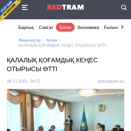
Келісімі
RED
TRAM
П
Барлық
Саясат
Қоғам
Экономика
Ғылым және 
Жаңалықтар
Қоғам
ҚАЛАЛЫҚ ҚОҒАМДЫҚ КЕҢЕС ОТЫРЫСЫ ӨТТІ
ҚАЛАЛЫҚ ҚОҒАМДЫҚ КЕҢЕС
ОТЫРЫСЫ ӨТТІ
08.11.2021, 04:37
petropavltv.kz