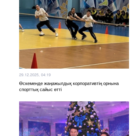
29.12.2025, 04:19
Өскеменде жаңажылдық корпоративтің орнына
спорттық сайыс өтті