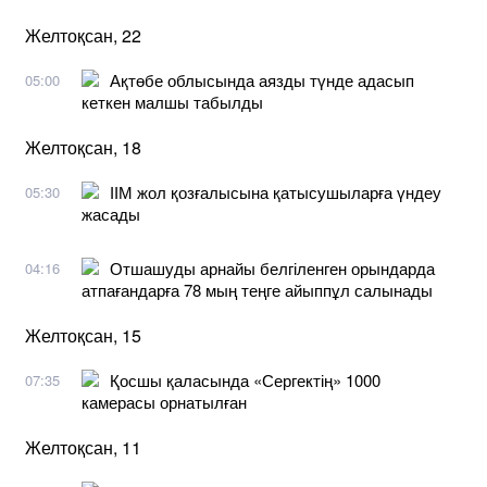
Желтоқсан, 22
Ақтөбе облысында аязды түнде адасып
05:00
кеткен малшы табылды
Желтоқсан, 18
ІІМ жол қозғалысына қатысушыларға үндеу
05:30
жасады
Отшашуды арнайы белгіленген орындарда
04:16
атпағандарға 78 мың теңге айыппұл салынады
Желтоқсан, 15
Қосшы қаласында «Сергектің» 1000
07:35
камерасы орнатылған
Желтоқсан, 11