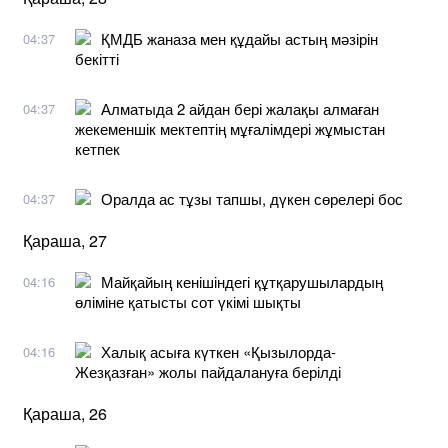
ҚМДБ жаназа мен құдайы астың мәзірін
04:37
бекітті
Алматыда 2 айдан бері жалақы алмаған
04:37
жекеменшік мектептің мұғалімдері жұмыстан
кетпек
Оралда ас тұзы тапшы, дүкен сөрелері бос
04:37
Қараша, 27
Майқайың кенішіндегі құтқарушылардың
04:16
өліміне қатысты сот үкімі шықты
Халық асыға күткен «Қызылорда-
04:16
Жезқазған» жолы пайдалануға берілді
Қараша, 26