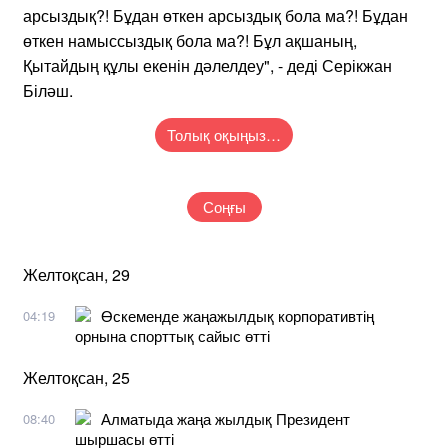
арсыздық?! Бұдан өткен арсыздық бола ма?! Бұдан
өткен намыссыздық бола ма?! Бұл ақшаның,
Қытайдың құлы екенін дәлелдеу", - деді Серікжан
Біләш.
Толық оқыңыз…
Соңғы
Желтоқсан, 29
Өскеменде жаңажылдық корпоративтің
04:19
орнына спорттық сайыс өтті
Желтоқсан, 25
Алматыда жаңа жылдық Президент
08:40
шыршасы өтті