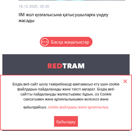
18.12.2025, 05:30
ІІМ жол қозғалысына қатысушыларға үндеу
жасады
Басқа жаңалықтар
RED
TRAM
© 2004-2026 Redtram, Ltd.
Біздің веб-сайт шолу тәжірибеңізді қамтамасыз ету үшін cookie
файлдарын пайдаланады және тиісті ақпарат. Біздің веб-
Ынтымақтастық
Мұрағат
Байланысу
сайтты пайдалануды жалғастырмас бұрын, сіз Cookie
саясатымен және құпиялылығымен келісесіз және
Серіктес
Келісімі
қабылдайсыз.
cookie файлдары және құпиялылық.
материалдар
Қабылдау