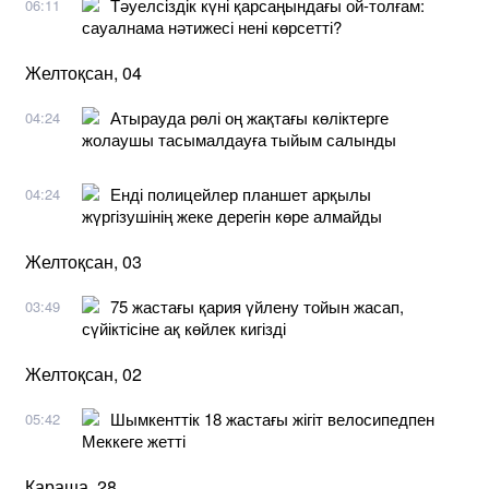
Тәуелсіздік күні қарсаңындағы ой-толғам:
06:11
сауалнама нәтижесі нені көрсетті?
Желтоқсан, 04
Атырауда рөлі оң жақтағы көліктерге
04:24
жолаушы тасымалдауға тыйым салынды
Енді полицейлер планшет арқылы
04:24
жүргізушінің жеке дерегін көре алмайды
Желтоқсан, 03
75 жастағы қария үйлену тойын жасап,
03:49
сүйіктісіне ақ көйлек кигізді
Желтоқсан, 02
Шымкенттік 18 жастағы жігіт велосипедпен
05:42
Меккеге жетті
Қараша, 28