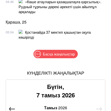
«Көше атауларын қазақшалауға қарсылық».
04:46
Рудный тұрғыны дөрекі әрекеті үшін айыппұл
арқалады
Қараша, 25
Қостанайда 37 мектеп қашықтан оқуға
05:04
көшірілді
Басқа жаңалықтар
КҮНДЕЛІКТІ ЖАҢАЛЫҚТАР
Бүгін,
7 тамыз 2026
Тамыз
2026