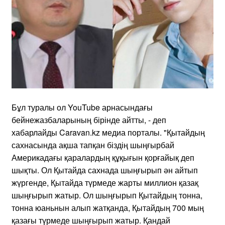
Бұл туралы ол YouTube арнасындағы
бейнежазбаларының бірінде айтты, - деп
хабарлайды Caravan.kz медиа порталы. "Қытайдың
сахнасында ақша тапқан біздің шыңғырбай
Америкадағы қаралардың құқығын қорғайық деп
шықты. Ол Қытайда сахнада шыңғырып ән айтып
жүргенде, Қытайда түрмеде жарты миллион қазақ
шыңғырып жатыр. Ол шыңғырып Қытайдың тонна,
тонна юаньнын алып жатқанда, Қытайдың 700 мың
қазағы түрмеде шыңғырып жатыр. Қандай