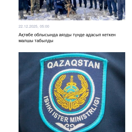
22.12.2025, 05:00
Ақтөбе облысында аязды түнде адасып кеткен
малшы табылды