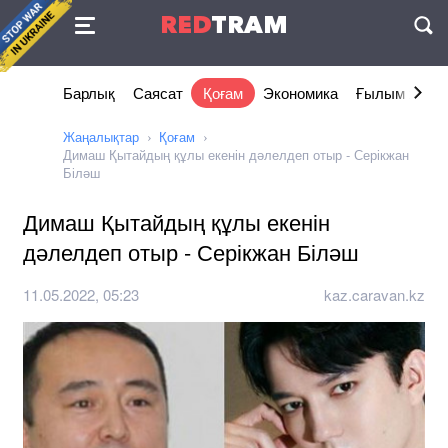
Келісімі
RED
TRAM
П
Барлық
Саясат
Қоғам
Экономика
Ғылым және 
Жаңалықтар
Қоғам
Димаш Қытайдың құлы екенін дәлелдеп отыр - Серікжан
Біләш
Димаш Қытайдың құлы екенін
дәлелдеп отыр - Серікжан Біләш
11.05.2022, 05:23
kaz.caravan.kz