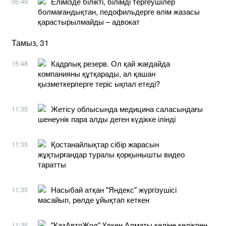
Елімізде білікті, білімді тергеушілер
05:49
болмағандықтан, педофильдерге өлім жазасы
қарастырылмайды – адвокат
Тамыз, 31
Кадрлық резерв. Ол қай жағдайда
15:48
компанияны құтқарады, ал қашан
қызметкерлерге теріс ықпал етеді?
Жетісу облысында медицина саласындағы
11:35
шенеунік пара алды деген күдікке ілінді
Қостанайлықтар сібір жарасын
11:35
жұқтырғандар туралы қорқынышты видео
таратты
Насыбай атқан "Яндекс" жүргізушісі
11:35
масайып, рөлде ұйықтап кеткен
"ҚазАвтоЖол" Үлкен Алматы көліне көлікпен
11:35