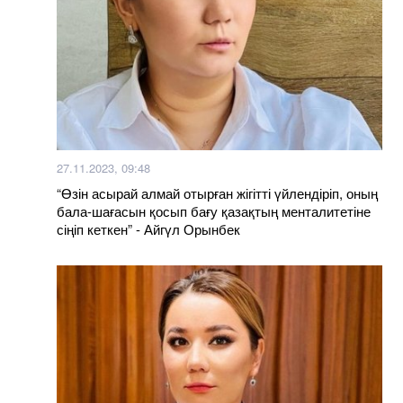
27.11.2023, 09:48
“Өзін асырай алмай отырған жігітті үйлендіріп, оның
бала-шағасын қосып бағу қазақтың менталитетіне
сіңіп кеткен” - Айгүл Орынбек