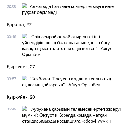
Алматыда Галкинге концерт өткізуге неге
02:08
рұқсат берілмеді
Қараша, 27
“Өзін асырай алмай отырған жігітті
09:48
үйлендіріп, оның бала-шағасын қосып бағу
қазақтың менталитетіне сіңіп кеткен” - Айгүл
Орынбек
Қыркүйек, 27
"Бекболат Тілеухан алданған халықтың
03:57
ақшасын қайтарсын" - Айгүл Орынбек
Қыркүйек, 20
"Аурухана қарызын төлемесек өртеп жіберуі
05:49
мүмкін": Оңтүстік Кореяда комада жатқан
отандасымызды кремацияға жіберуі мүмкін