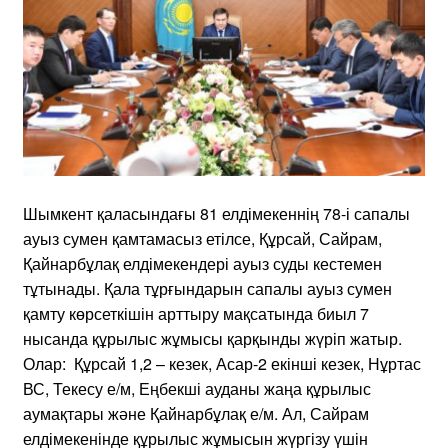
Шымкент қаласындағы 81 елдімекеннің 78-і сапалы
ауыз сумен қамтамасыз етілсе, Құрсай, Сайрам,
Қайнарбұлақ елдімекендері ауыз суды кестемен
тұтынады. Қала тұрғындарын сапалы ауыз сумен
қамту көрсеткішін арттыру мақсатында биыл 7
нысанда құрылыс жұмысы қарқынды жүріп жатыр.
Олар: Құрсай 1,2 – кезек, Асар-2 екінші кезек, Нұртас
ВС, Текесу е/м, Еңбекші ауданы жаңа құрылыс
аумақтары және Қайнарбұлақ е/м. Ал, Сайрам
елдімекенінде құрылыс жұмысын жүргізу үшін