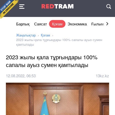
Келісімі
RED
TRAM
П
Барлық
Саясат
Қоғам
Экономика
Ғылым және 
Жаңалықтар
Қоғам
2023 жылы қала тұрғындары 100% сапалы ауыз сумен
қамтылады
2023 жылы қала тұрғындары 100%
сапалы ауыз сумен қамтылады
12.08.2022, 06:53
13kz.kz