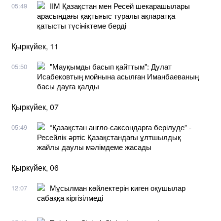
ІІМ Қазақстан мен Ресей шекарашылары
05:49
арасындағы қақтығыс туралы ақпаратқа
қатысты түсініктеме берді
Қыркүйек, 11
"Мауқымды басып қайттым": Дулат
05:50
Исабековтың мойнына асылған Иманбаеваның
басы дауға қалды
Қыркүйек, 07
“Қазақстан англо-саксондарға берілуде” -
05:49
Ресейлік әртіс Қазақстандағы ұлтшылдық
жайлы даулы мәлімдеме жасады
Қыркүйек, 06
Мұсылман көйлектерін киген оқушылар
12:07
сабаққа кіргізілмеді