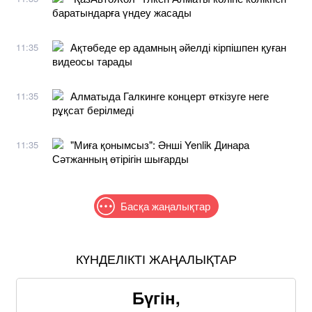
баратындарға үндеу жасады
Ақтөбеде ер адамның әйелді кірпішпен қуған
11:35
видеосы тарады
Алматыда Галкинге концерт өткізуге неге
11:35
рұқсат берілмеді
"Миға қонымсыз": Әнші Yenlik Динара
11:35
Сәтжанның өтірігін шығарды
Басқа жаңалықтар
КҮНДЕЛІКТІ ЖАҢАЛЫҚТАР
Бүгін,