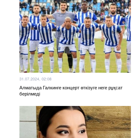
31.07.2024, 02:08
Алматыда Галкинге концерт өткізуге неге рұқсат
берілмеді