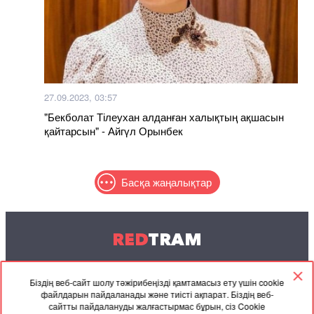
27.09.2023, 03:57
"Бекболат Тілеухан алданған халықтың ақшасын
қайтарсын" - Айгүл Орынбек
Басқа жаңалықтар
RED
TRAM
© 2004-2026 Redtram, Ltd.
Біздің веб-сайт шолу тәжірибеңізді қамтамасыз ету үшін cookie
файлдарын пайдаланады және тиісті ақпарат. Біздің веб-
Ынтымақтастық
Мұрағат
Байланысу
сайтты пайдалануды жалғастырмас бұрын, сіз Cookie