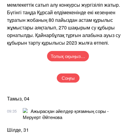
мемлекеттік сатып алу конкурсы жүргізіліп жатыр.
Бүгінгі таңда Құрсай елдімекенінде екі кезеңнен
тұратын жобаның 80 пайыздан астам құрылыс
жұмыстары аяқталып, 270 шақырым су құбыры
орнатылды. Қайнарбұлақ тұрғын алабына ауыз су
құбырын тарту құрылысы 2023 жылға өтпелі.
Толық оқыңыз…
Соңғы
Тамыз, 04
Ажырасқан әйелдер қоғамның соры -
09:35
Меруерт Әйтенова
Шілде, 31