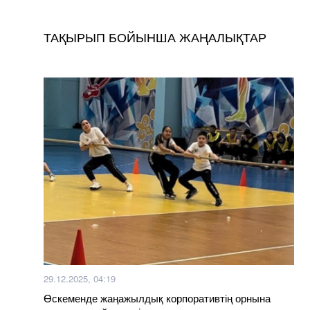
ТАҚЫРЫП БОЙЫНША ЖАҢАЛЫҚТАР
29.12.2025, 04:19
Өскеменде жаңажылдық корпоративтің орнына