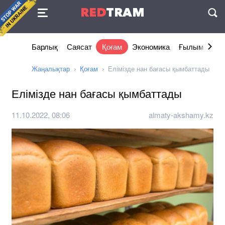
Келісімі
RED
TRAM
П
Барлық
Саясат
Қоғам
Экономика
Ғылым және 
Жаңалықтар
Қоғам
Елімізде нан бағасы қымбаттады
Елімізде нан бағасы қымбаттады
11.10.2022, 08:06
almaty-akshamy.kz