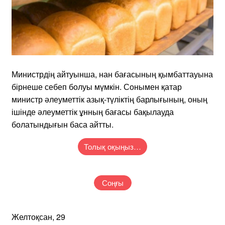
Министрдің айтуынша, нан бағасының қымбаттауына
бірнеше себеп болуы мүмкін. Сонымен қатар
министр әлеуметтік азық-түліктің барлығының, оның
ішінде әлеуметтік ұнның бағасы бақылауда
болатындығын баса айтты.
Толық оқыңыз…
Соңғы
Желтоқсан, 29