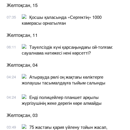
Желтоқсан, 15
Қосшы қаласында «Сергектің» 1000
07:35
камерасы орнатылған
Желтоқсан, 11
Тәуелсіздік күні қарсаңындағы ой-толғам:
06:11
сауалнама нәтижесі нені көрсетті?
Желтоқсан, 04
Атырауда рөлі оң жақтағы көліктерге
04:24
жолаушы тасымалдауға тыйым салынды
Енді полицейлер планшет арқылы
04:24
жүргізушінің жеке дерегін көре алмайды
Желтоқсан, 03
75 жастағы қария үйлену тойын жасап,
03:49