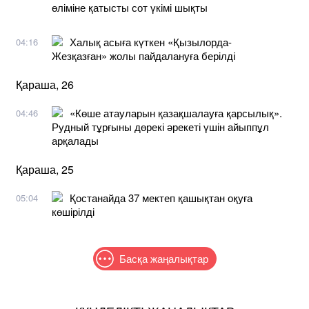
өліміне қатысты сот үкімі шықты
Халық асыға күткен «Қызылорда-
04:16
Жезқазған» жолы пайдалануға берілді
Қараша, 26
«Көше атауларын қазақшалауға қарсылық».
04:46
Рудный тұрғыны дөрекі әрекеті үшін айыппұл
арқалады
Қараша, 25
Қостанайда 37 мектеп қашықтан оқуға
05:04
көшірілді
Басқа жаңалықтар