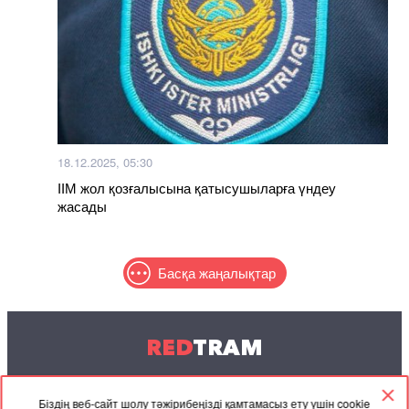
18.12.2025, 05:30
ІІМ жол қозғалысына қатысушыларға үндеу
жасады
Басқа жаңалықтар
RED
TRAM
© 2004-2026 Redtram, Ltd.
Біздің веб-сайт шолу тәжірибеңізді қамтамасыз ету үшін cookie