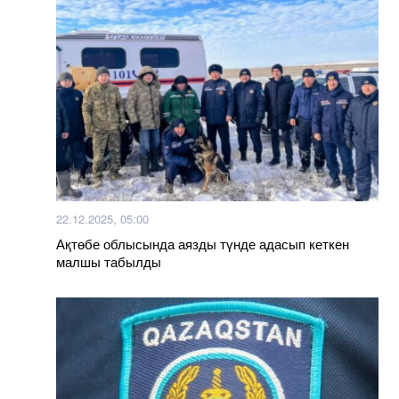
22.12.2025, 05:00
Ақтөбе облысында аязды түнде адасып кеткен
малшы табылды