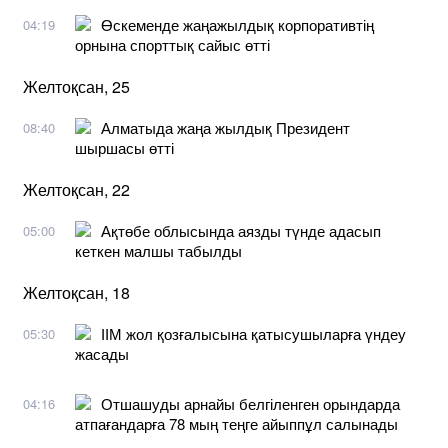
Өскеменде жаңажылдық корпоративтің
04:19
орнына спорттық сайыс өтті
Желтоқсан, 25
Алматыда жаңа жылдық Президент
08:40
шыршасы өтті
Желтоқсан, 22
Ақтөбе облысында аязды түнде адасып
05:00
кеткен малшы табылды
Желтоқсан, 18
ІІМ жол қозғалысына қатысушыларға үндеу
05:30
жасады
Отшашуды арнайы белгіленген орындарда
04:16
атпағандарға 78 мың теңге айыппұл салынады