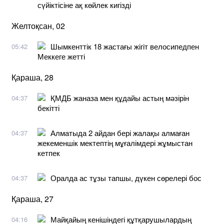
сүйіктісіне ақ көйлек кигізді
Желтоқсан, 02
Шымкенттік 18 жастағы жігіт велосипедпен
05:42
Меккеге жетті
Қараша, 28
ҚМДБ жаназа мен құдайы астың мәзірін
04:37
бекітті
Алматыда 2 айдан бері жалақы алмаған
04:37
жекеменшік мектептің мұғалімдері жұмыстан
кетпек
Оралда ас тұзы тапшы, дүкен сөрелері бос
04:37
Қараша, 27
Майқайың кенішіндегі құтқарушылардың
04:16