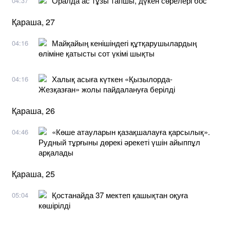
Оралда ас тұзы тапшы, дүкен сөрелері бос
04:37
Қараша, 27
Майқайың кенішіндегі құтқарушылардың
04:16
өліміне қатысты сот үкімі шықты
Халық асыға күткен «Қызылорда-
04:16
Жезқазған» жолы пайдалануға берілді
Қараша, 26
«Көше атауларын қазақшалауға қарсылық».
04:46
Рудный тұрғыны дөрекі әрекеті үшін айыппұл
арқалады
Қараша, 25
Қостанайда 37 мектеп қашықтан оқуға
05:04
көшірілді