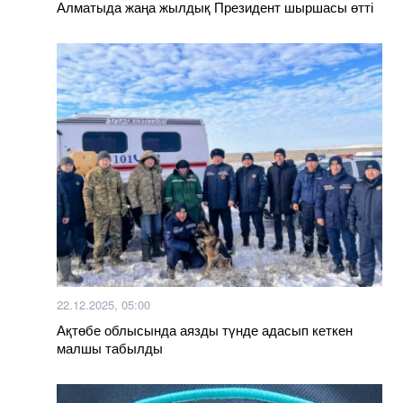
Алматыда жаңа жылдық Президент шыршасы өтті
22.12.2025, 05:00
Ақтөбе облысында аязды түнде адасып кеткен
малшы табылды