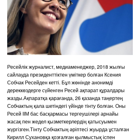
Ресейлік журналист, медиаменеджер, 2018 жылғы
сайлауда президенттіктен үміткер болған Ксения
Собчак Ресейден кетті. Бұл жөнінде анонимді
дереккөздерге сүйенген Ресей ақпарат құралдары
жазды.Ақпаратқа қарағанда, 26 қазанда таңертең
Собчактың қала шетіндегі үйінде тінту болған. Оны
Ресей ІІМ бас басқармасы тергеушілері арнайы
жасақ пен жедел қызметкерлердің қатысуымен
жүргізген.Тінту Собчактың әріптесі жуырда ұсталған
Кирилл Сухановқа қозғалған қылмыстық іспен