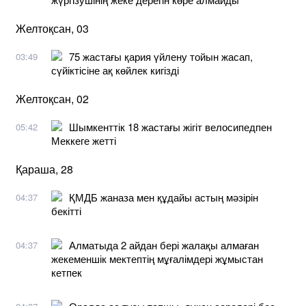
Желтоқсан, 03
75 жастағы қария үйлену тойын жасап,
03:49
сүйіктісіне ақ көйлек кигізді
Желтоқсан, 02
Шымкенттік 18 жастағы жігіт велосипедпен
05:42
Меккеге жетті
Қараша, 28
ҚМДБ жаназа мен құдайы астың мәзірін
04:37
бекітті
Алматыда 2 айдан бері жалақы алмаған
04:37
жекеменшік мектептің мұғалімдері жұмыстан
кетпек