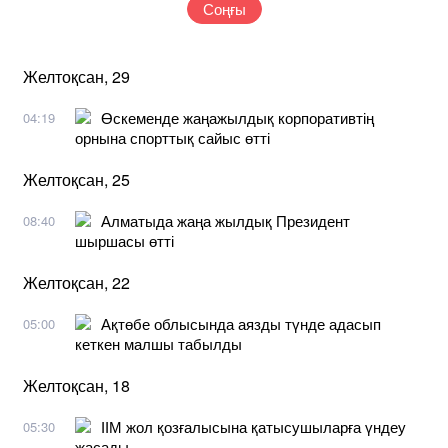
Соңғы
Желтоқсан, 29
Өскеменде жаңажылдық корпоративтің
04:19
орнына спорттық сайыс өтті
Желтоқсан, 25
Алматыда жаңа жылдық Президент
08:40
шыршасы өтті
Желтоқсан, 22
Ақтөбе облысында аязды түнде адасып
05:00
кеткен малшы табылды
Желтоқсан, 18
ІІМ жол қозғалысына қатысушыларға үндеу
05:30
жасады