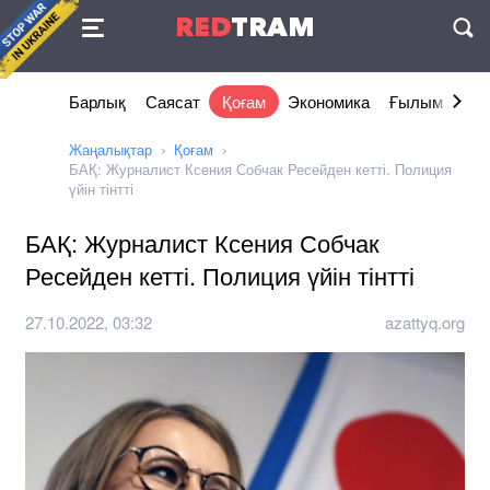
Келісімі
RED
TRAM
П
Барлық
Саясат
Қоғам
Экономика
Ғылым және 
Жаңалықтар
Қоғам
БАҚ: Журналист Ксения Собчак Ресейден кетті. Полиция
үйін тінтті
БАҚ: Журналист Ксения Собчак
Ресейден кетті. Полиция үйін тінтті
27.10.2022, 03:32
azattyq.org