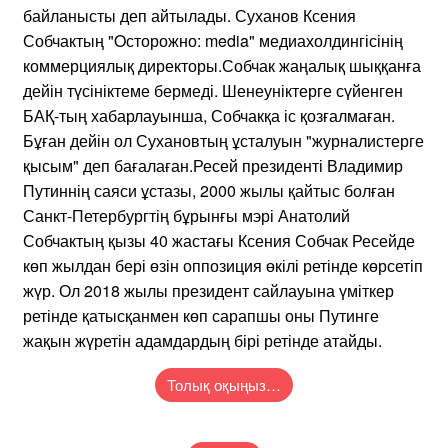
байланысты деп айтылады. Суханов Ксения
Собчактың "Oсторожно: media" медиахолдингісінің
коммерциялық директоры.Собчак жаңалық шыққанға
дейін түсініктеме бермеді. Шенеуніктерге сүйенген
БАҚ-тың хабарлауынша, Собчакқа іс қозғалмаған.
Бұған дейін ол Сухановтың ұсталуын "журналистерге
қысым" деп бағалаған.Ресей президенті Владимир
Путиннің саяси ұстазы, 2000 жылы қайтыс болған
Санкт-Петербургтің бұрынғы мэрі Анатолий
Собчактың қызы 40 жастағы Ксения Собчак Ресейде
көп жылдан бері өзін оппозиция өкілі ретінде көрсетіп
жүр. Ол 2018 жылы президент сайлауына үміткер
ретінде қатысқанмен көп сарапшы оны Путинге
жақын жүретін адамдардың бірі ретінде атайды.
Толық оқыңыз…