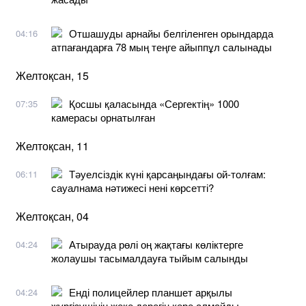
Отшашуды арнайы белгіленген орындарда
04:16
атпағандарға 78 мың теңге айыппұл салынады
Желтоқсан, 15
Қосшы қаласында «Сергектің» 1000
07:35
камерасы орнатылған
Желтоқсан, 11
Тәуелсіздік күні қарсаңындағы ой-толғам:
06:11
сауалнама нәтижесі нені көрсетті?
Желтоқсан, 04
Атырауда рөлі оң жақтағы көліктерге
04:24
жолаушы тасымалдауға тыйым салынды
Енді полицейлер планшет арқылы
04:24
жүргізушінің жеке дерегін көре алмайды