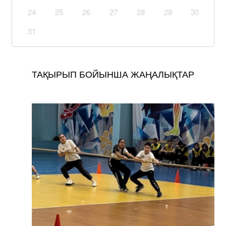
24
25
26
27
28
29
30
31
ТАҚЫРЫП БОЙЫНША ЖАҢАЛЫҚТАР