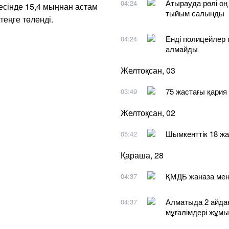
Атырауда рөлі оң
04:24
жесінде 15,4 мыңнан астам
тыйым салынды
теңге төленді.
Енді полицейлер 
04:24
алмайды
Желтоқсан, 03
75 жастағы қария 
03:49
Желтоқсан, 02
Шымкенттік 18 жа
05:42
Қараша, 28
ҚМДБ жаназа мен 
04:37
Алматыда 2 айдан
04:37
мұғалімдері жұмы