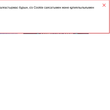
 жалғастырмас бұрын, сіз Cookie саясатымен және құпиялылығымен
18.12.2025, 05:30
үнде
ІІМ жол қозғалысына қатысушыларға
ылды
үндеу жасады