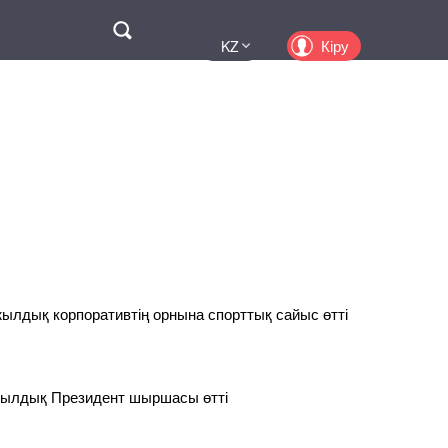
Поиск
Кіру
KZ
UA
EN
PL
RU
лдық корпоративтің орнына спорттық сайыс өтті
ылдық Президент шыршасы өтті