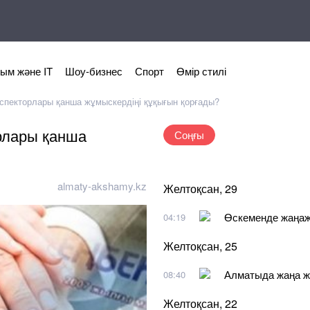
ым және IT
Шоу-бизнес
Спорт
Өмір стилі
спекторлары қанша жұмыскердіңі құқығын қорғады?
рлары қанша
Соңғы
almaty-akshamy.kz
Желтоқсан, 29
Өскеменде жаңажы
04:19
Желтоқсан, 25
Алматыда жаңа ж
08:40
Желтоқсан, 22