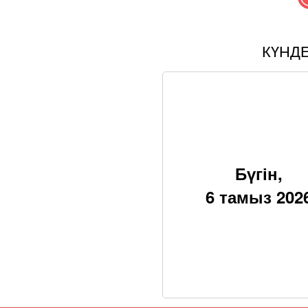
КҮНД
Бүгін,
6 тамыз 202