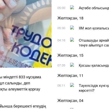
Ақтөбе облысынд
05:00
Желтоқсан, 18
ІІМ жол қозғалы
05:30
Отшашуды арнайы
04:16
теңге айыппұл с
Желтоқсан, 15
Қосшы қаласында
07:35
Желтоқсан, 11
міндетті 833 нұсқама
пұл салынды, деп
Тәуелсіздік күні 
06:11
қты әлеуметтік қорғау
көрсетті?
Желтоқсан, 04
йынша берешекті өтеудің