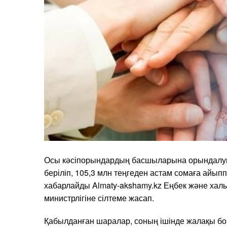
Осы кәсіпорындардың басшыларына орындалуы 
беріліп, 105,3 млн теңгеден астам сомаға айып
хабарлайды Almaty-akshamy.kz Еңбек және халы
министрлігіне сілтеме жасап.
Қабылданған шаралар, соның ішінде жалақы бо