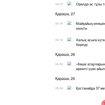
Оралда ас тұзы т
04:37
Қараша, 27
Майқайың кенішін
04:16
шықты
Халық асыға күт
04:16
берілді
Қараша, 26
«Көше атауларын
04:46
әрекеті үшін айы
Қараша, 25
Қостанайда 37 ме
05:04