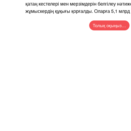
қатаң кестелері мен мерзімдерін белгілеу нәти
жұмыскердің құқығы қорғалды. Оларға 5,1 млрд 
Толық оқыңыз…