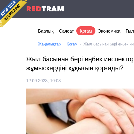
RED
TRAM
Барлық
Саясат
Қоғам
Экономика
Ғыл
Жаңалықтар
Қоғам
Жыл басынан бері еңбек ин
Жыл басынан бері еңбек инспекто
жұмыскердіңі құқығын қорғады?
12.09.2023, 10:08