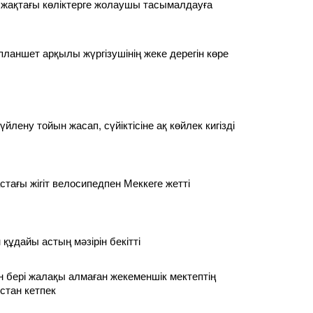
 жақтағы көліктерге жолаушы тасымалдауға
планшет арқылы жүргізушінің жеке дерегін көре
үйлену тойын жасап, сүйіктісіне ақ көйлек кигізді
стағы жігіт велосипедпен Меккеге жетті
құдайы астың мәзірін бекітті
 бері жалақы алмаған жекеменшік мектептің
стан кетпек