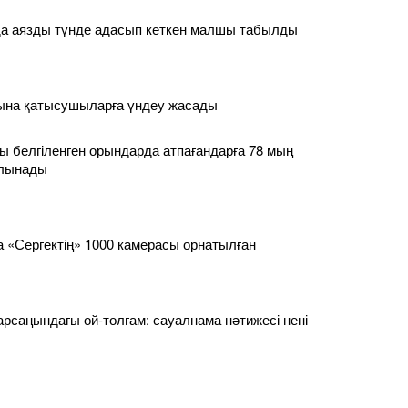
а аязды түнде адасып кеткен малшы табылды
сына қатысушыларға үндеу жасады
 белгіленген орындарда атпағандарға 78 мың
алынады
 «Сергектің» 1000 камерасы орнатылған
қарсаңындағы ой-толғам: сауалнама нәтижесі нені