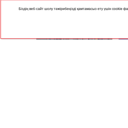
Біздің веб-сайт шолу тәжірибеңізді қамтамасыз ету үшін cookie
29.12.2025, 04:19
25.12
Өскеменде жаңажылдық
Алм
корпоративтің орнына спорттық
шыр
сайыс өтті
RED
TRAM