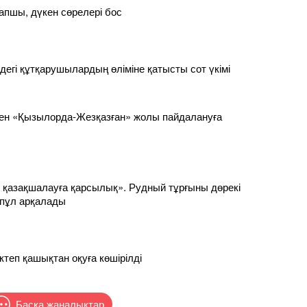
апшы, дүкен сөрелері бос
дегі құтқарушылардың өліміне қатысты сот үкімі
кен «Қызылорда-Жезқазған» жолы пайдалануға
 қазақшалауға қарсылық». Рудный тұрғыны дөрекі
ппұл арқалады
ктеп қашықтан оқуға көшірілді
Басқа жаңалықтар