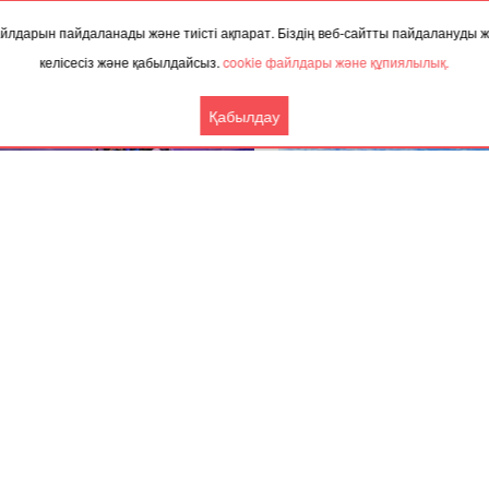
 файлдарын пайдаланады және тиісті ақпарат. Біздің веб-сайтты пайдалануды
ТАҚЫРЫП БОЙЫНША ЖАҢАЛЫҚТАР
келісесіз және қабылдайсыз.
cookie файлдары және құпиялылық.
Қабылдау
.2025, 08:40
22.12.2025, 05:00
атыда жаңа жылдық Президент
Ақтөбе облысында аязды т
шасы өтті
адасып кеткен малшы таб