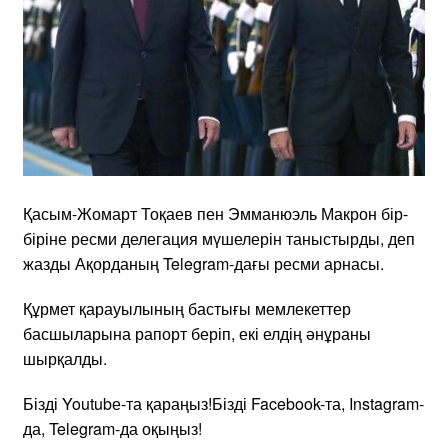
Қасым-Жомарт Тоқаев пен Эмманюэль Макрон бір-
біріне ресми делегация мүшелерін таныстырды, деп
жазды Ақорданың Telegram-дағы ресми арнасы.
Құрмет қарауылының бастығы мемлекеттер
басшыларына рапорт беріп, екі елдің әнұраны
шырқалды.
Бізді Youtubе-та қараңыз!Бізді Facebook-та, Instagram-
да, Telegram-да оқыңыз!