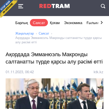
Келісімі
RED
TRAM
П
Барлық
Саясат
Қоғам
Экономика
Ғылым және 
Жаңалықтар
Саясат
Ақордада Эмманюэль Макронды салтанатты түрде қарсы
алу рәсімі өтті
Ақордада Эмманюэль Макронды
салтанатты түрде қарсы алу рәсімі өтті
01.11.2023, 06:42
ktk.kz