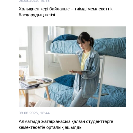
08.08.2026, 19:18
Халықпен кері байланыс – тиімді мемлекеттік
басқарудың негізі
08.08.2026, 13:44
Алматыда жатақханасыз қалған студенттерге
көмектесетін орталық ашылды