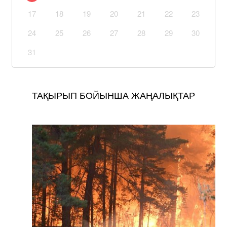
17
18
19
20
21
22
23
24
25
26
27
28
29
30
31
ТАҚЫРЫП БОЙЫНША ЖАҢАЛЫҚТАР