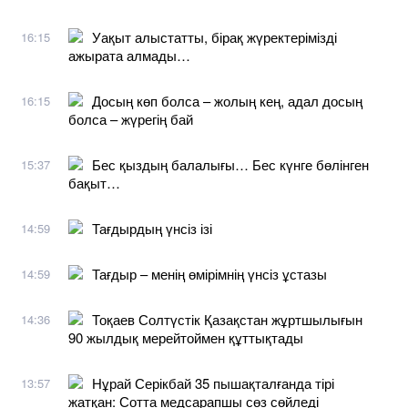
Уақыт алыстатты, бірақ жүректерімізді
16:15
ажырата алмады…
Досың көп болса – жолың кең, адал досың
16:15
болса – жүрегің бай
Бес қыздың балалығы… Бес күнге бөлінген
15:37
бақыт…
Тағдырдың үнсіз ізі
14:59
Тағдыр – менің өмірімнің үнсіз ұстазы
14:59
Тоқаев Солтүстік Қазақстан жұртшылығын
14:36
90 жылдық мерейтоймен құттықтады
Нұрай Серікбай 35 пышақталғанда тірі
13:57
жатқан: Сотта медсарапшы сөз сөйледі