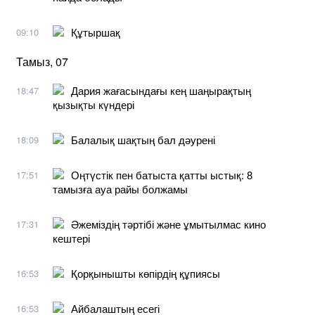
Құтыршақ
09:10
Тамыз, 07
Дария жағасындағы кең шаңырақтың
18:47
қызықты күндері
Балалық шақтың бал дәурені
18:09
Оңтүстік пен батыста қатты ыстық: 8
17:51
тамызға ауа райы болжамы
Әжеміздің тәртібі және ұмытылмас кино
17:31
кештері
Қорқынышты көпірдің құпиясы
16:53
Айбалаштың есегі
16:53