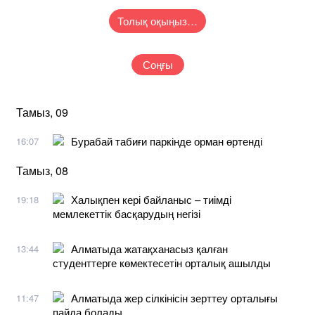
Толық оқыңыз…
Соңғы
Тамыз, 09
Бурабай табиғи паркінде орман өртенді
16:07
Тамыз, 08
Халықпен кері байланыс – тиімді
19:18
мемлекеттік басқарудың негізі
Алматыда жатақханасыз қалған
13:44
студенттерге көмектесетін орталық ашылды
Алматыда жер сілкінісін зерттеу орталығы
11:47
пайда болады