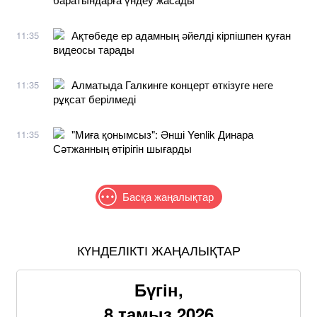
Ақтөбеде ер адамның әйелді кірпішпен қуған
11:35
видеосы тарады
Алматыда Галкинге концерт өткізуге неге
11:35
рұқсат берілмеді
"Миға қонымсыз": Әнші Yenlik Динара
11:35
Сәтжанның өтірігін шығарды
Басқа жаңалықтар
КҮНДЕЛІКТІ ЖАҢАЛЫҚТАР
Бүгін,
8 тамыз 2026