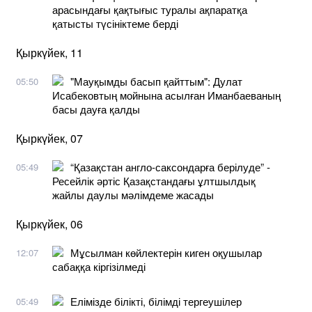
арасындағы қақтығыс туралы ақпаратқа
қатысты түсініктеме берді
Қыркүйек, 11
"Мауқымды басып қайттым": Дулат
05:50
Исабековтың мойнына асылған Иманбаеваның
басы дауға қалды
Қыркүйек, 07
“Қазақстан англо-саксондарға берілуде” -
05:49
Ресейлік әртіс Қазақстандағы ұлтшылдық
жайлы даулы мәлімдеме жасады
Қыркүйек, 06
Мұсылман көйлектерін киген оқушылар
12:07
сабаққа кіргізілмеді
Елімізде білікті, білімді тергеушілер
05:49