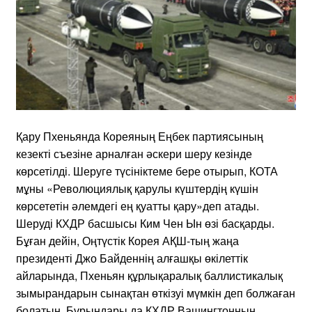
Қару Пхеньянда Кореяның Еңбек партиясының
кезекті съезіне арналған әскери шеру кезінде
көрсетілді. Шеруге түсініктеме бере отырып, КОТА
мұны «Революциялық қарулы күштердің күшін
көрсететін әлемдегі ең қуатты қару»деп атады.
Шеруді КХДР басшысы Ким Чен Ын өзі басқарды.
Бұған дейін, Оңтүстік Корея АҚШ-тың жаңа
президенті Джо Байденнің алғашқы өкілеттік
айларында, Пхеньян құрлықаралық баллистикалық
зымырандарын сынақтан өткізуі мүмкін деп болжаған
болатын. Бұрындары да КХДР Вашингтонның