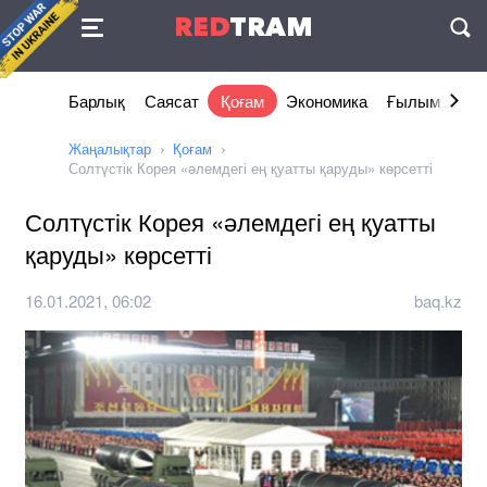
Келісімі
RED
TRAM
П
Барлық
Саясат
Қоғам
Экономика
Ғылым және 
Жаңалықтар
Қоғам
Солтүстік Корея «әлемдегі ең қуатты қаруды» көрсетті
Солтүстік Корея «әлемдегі ең қуатты
қаруды» көрсетті
16.01.2021, 06:02
baq.kz