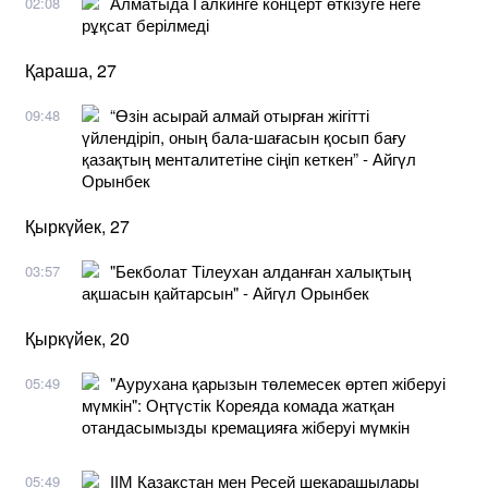
Алматыда Галкинге концерт өткізуге неге
02:08
рұқсат берілмеді
Қараша, 27
“Өзін асырай алмай отырған жігітті
09:48
үйлендіріп, оның бала-шағасын қосып бағу
қазақтың менталитетіне сіңіп кеткен” - Айгүл
Орынбек
Қыркүйек, 27
"Бекболат Тілеухан алданған халықтың
03:57
ақшасын қайтарсын" - Айгүл Орынбек
Қыркүйек, 20
"Аурухана қарызын төлемесек өртеп жіберуі
05:49
мүмкін": Оңтүстік Кореяда комада жатқан
отандасымызды кремацияға жіберуі мүмкін
ІІМ Қазақстан мен Ресей шекарашылары
05:49