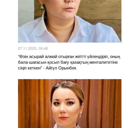
27.11.2023, 09:48
“Өзін асырай алмай отырған жігітті үйлендіріп, оның
бала-шағасын қосып бағу қазақтың менталитетіне
сіңіп кеткен” - Айгүл Орынбек