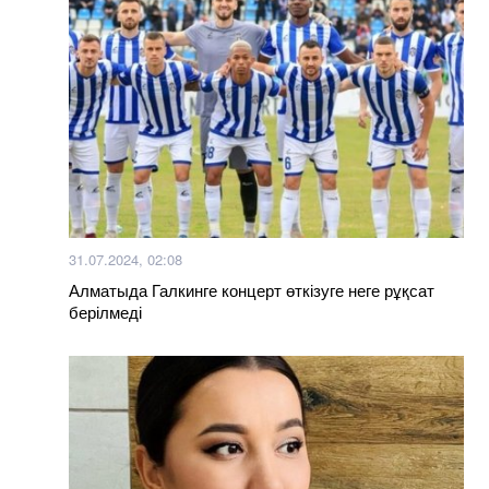
31.07.2024, 02:08
Алматыда Галкинге концерт өткізуге неге рұқсат
берілмеді