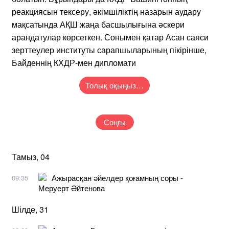
реакциясын тексеру, әкімшіліктің назарын аудару
мақсатында АҚШ жаңа басшылығына әскери
арандатулар көрсеткен. Сонымен қатар Асан саяси
зерттеулер институты сарапшыларының пікірінше,
Байденнің КХДР-мен дипломати
Толық оқыңыз…
Соңғы
Тамыз, 04
Ажырасқан әйелдер қоғамның соры -
09:35
Меруерт Әйтенова
Шілде, 31