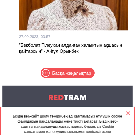
27.09.2023, 03:57
"Бекболат Тілеухан алданған халықтың ақшасын
қайтарсын" - Айгүл Орынбек
Басқа жаңалықтар
RED
TRAM
© 2004-2026 Redtram, Ltd.
Біздің веб-сайт шолу тәжірибеңізді қамтамасыз ету үшін cookie
файлдарын пайдаланады және тиісті ақпарат. Біздің веб-
Ынтымақтастық
Мұрағат
Байланысу
сайтты пайдалануды жалғастырмас бұрын, сіз Cookie
саясатымен және құпиялылығымен келісесіз және