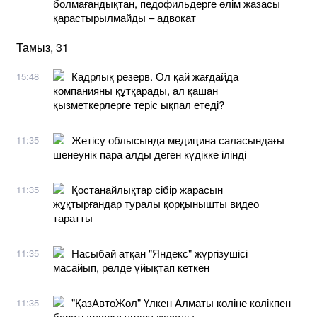
болмағандықтан, педофильдерге өлім жазасы
қарастырылмайды – адвокат
Тамыз, 31
Кадрлық резерв. Ол қай жағдайда
15:48
компанияны құтқарады, ал қашан
қызметкерлерге теріс ықпал етеді?
Жетісу облысында медицина саласындағы
11:35
шенеунік пара алды деген күдікке ілінді
Қостанайлықтар сібір жарасын
11:35
жұқтырғандар туралы қорқынышты видео
таратты
Насыбай атқан "Яндекс" жүргізушісі
11:35
масайып, рөлде ұйықтап кеткен
"ҚазАвтоЖол" Үлкен Алматы көліне көлікпен
11:35
баратындарға үндеу жасады