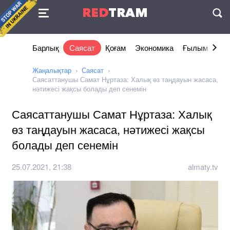
Келісімі
RED
TRAM
П
Барлық
Саясат
Қоғам
Экономика
Ғылым және 
Жаңалықтар
Саясат
Саясаттанушы Самат Нұртаза: Халық өз таңдауын жасаса,
нәтижесі жақсы болады деп сенемін
Саясаттанушы Самат Нұртаза: Халық
өз таңдауын жасаса, нәтижесі жақсы
болады деп сенемін
25.07.2021, 21:38
almaty.tv