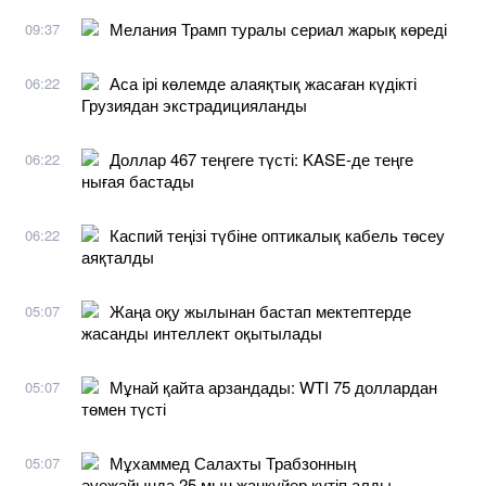
Мелания Трамп туралы сериал жарық көреді
09:37
Аса ірі көлемде алаяқтық жасаған күдікті
06:22
Грузиядан экстрадицияланды
Доллар 467 теңгеге түсті: KASE-де теңге
06:22
нығая бастады
Каспий теңізі түбіне оптикалық кабель төсеу
06:22
аяқталды
Жаңа оқу жылынан бастап мектептерде
05:07
жасанды интеллект оқытылады
Мұнай қайта арзандады: WTI 75 доллардан
05:07
төмен түсті
Мұхаммед Салахты Трабзонның
05:07
әуежайында 25 мың жанкүйер күтіп алды