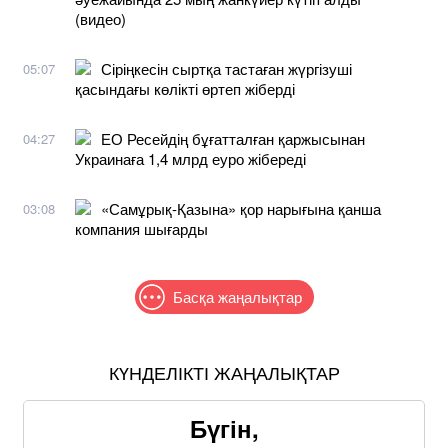
(видео)
Сіріңкесін сыртқа тастаған жүргізуші
05:07
қасындағы көлікті өртеп жіберді
ЕО Ресейдің бұғатталған қаржысынан
04:27
Украинаға 1,4 млрд еуро жібереді
«Самұрық-Қазына» қор нарығына қанша
03:08
компания шығарды
Басқа жаңалықтар
КҮНДЕЛІКТІ ЖАҢАЛЫҚТАР
Бүгін,