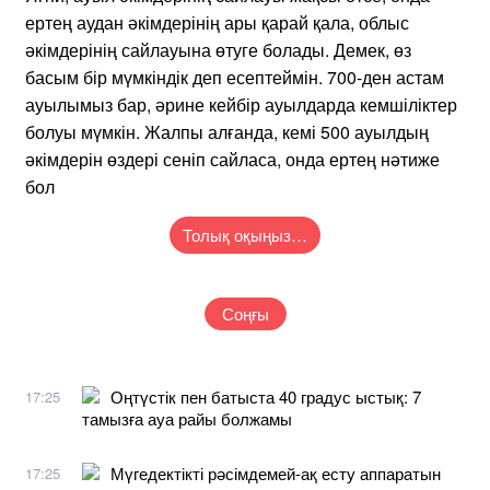
ертең аудан әкімдерінің ары қарай қала, облыс
әкімдерінің сайлауына өтуге болады. Демек, өз
басым бір мүмкіндік деп есептеймін. 700-ден астам
ауылымыз бар, әрине кейбір ауылдарда кемшіліктер
болуы мүмкін. Жалпы алғанда, кемі 500 ауылдың
әкімдерін өздері сеніп сайласа, онда ертең нәтиже
бол
Толық оқыңыз…
Соңғы
Оңтүстік пен батыста 40 градус ыстық: 7
17:25
тамызға ауа райы болжамы
Мүгедектікті рәсімдемей-ақ есту аппаратын
17:25