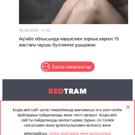
06.08.2026, 13:32
Ақтөбе облысында көршісінен зорлық көрген 15
жастағы оқушы буллингке ұшыраған
Басқа жаңалықтар
RED
TRAM
© 2004-2026 Redtram, Ltd.
Біздің веб-сайт шолу тәжірибеңізді қамтамасыз ету үшін cookie
файлдарын пайдаланады және тиісті ақпарат. Біздің веб-
Ынтымақтастық
Мұрағат
Байланысу
сайтты пайдалануды жалғастырмас бұрын, сіз Cookie
саясатымен және құпиялылығымен келісесіз және
Серіктес
Келісімі
қабылдайсыз.
cookie файлдары және құпиялылық.