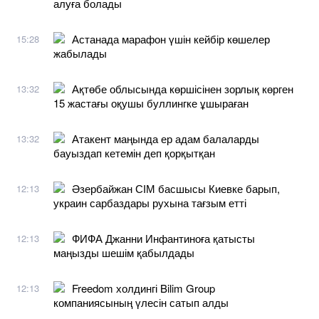
алуға болады
Астанада марафон үшін кейбір көшелер
15:28
жабылады
Ақтөбе облысында көршісінен зорлық көрген
13:32
15 жастағы оқушы буллингке ұшыраған
Атакент маңында ер адам балаларды
13:32
бауыздап кетемін деп қорқытқан
Әзербайжан СІМ басшысы Киевке барып,
12:13
украин сарбаздары рухына тағзым етті
ФИФА Джанни Инфантиноға қатысты
12:13
маңызды шешім қабылдады
Freedom холдингі Bilim Group
12:13
компаниясының үлесін сатып алды