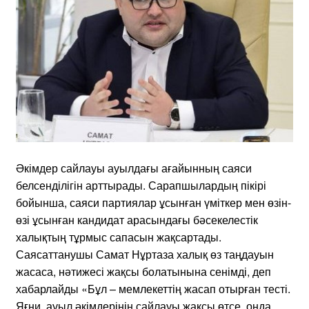
Әкімдер сайлауы ауылдағы ағайынның саяси
белсенділігін арттырады. Сарапшылардың пікірі
бойынша, саяси партиялар ұсынған үміткер мен өзін-
өзі ұсынған кандидат арасындағы бәсекелестік
халықтың тұрмыс сапасын жақсартады.
Саясаттанушы Самат Нұртаза халық өз таңдауын
жасаса, нәтижесі жақсы болатынына сенімді, деп
хабарлайды «Бұл – мемлекеттің жасап отырған тесті.
Яғни, ауыл әкімдерінің сайлауы жақсы өтсе, онда